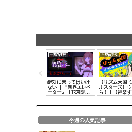
生配信実況
生配信実況
生配信実況
絨毯を洗ってお金を
絶対に乗ってはいけ
【リズム天国 
稼げ！そして世界を
ない ｜『異界エレベ
ルスターズ】ウ
救うのだ！！！ ｜
ーター』【花京院ち
ら！！【神楽す
『絨毯を洗うゲー
えり】[2026.07.26]
[2026.07.16]
ム』【花京院ちえ
】[2026.07.22]
今週の人気記事