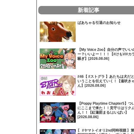
新着記事
ばあちゃる引退のお知らせ
【My Voice Zoo】自分の声でいい
ー？いいよー！！！【#けもV/#カ
騒ぎ】[2026.08.06]
#46【 #ストグラ 】あたちは犬だ
いうことを伝えていく！【遠吠き
ん】[2026.08.06]
【Poppy Playtime Chapter5】つ
にここまで来た！！見守りはリク
ん！！【紅蓮罰まる/ぶいぱい】
[2026.08.06]
〖 #ヤマトイオリ2nd同時視聴 〗第