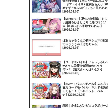
部同時視聴！1期生と一緒に見よう
┊ ヤマトイオリ / 花京院ちえり / 神
楽すず / カルロピノ / もこ田めめめ
[2026.08.06]
【Minecraft】夏休み特別編！おし
い建築をひさしぶりに見に行くゾ
☆【#ぶいぱい/彩歌すいれん 】
[2026.08.06]
ばあちゃるくんの初マシュマロ配
でふううう🐴【ばあちゃる】
[2026.08.05]
【ロードモバイル】いらっしゃい
❤きゃん民最強伝説始めちゃう
ぞ〜！【遠吠きゃん/ぶいぱい】
[2026.08.05]
【#ローモバぶいぱい祭2】みんな
協力ロードモバイル！ギルド名決
るぞぉ〜！【ベルモット・ベルー
ナ】[2026.08.05]
雑談┊夕食はゼンゼロコラボバー