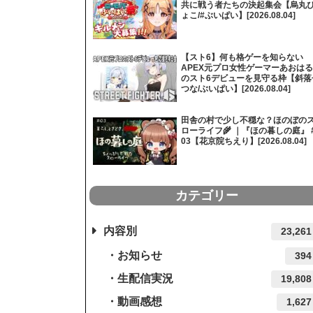
共に戦う者たちの決起集会【烏丸
ょこ/#ぶいぱい】[2026.08.04]
【スト6】何も格ゲーを知らない
APEX元プロ女性ゲーマーあおはる
のスト6デビューを見守る枠【斜落
つな/ぶいぱい】[2026.08.04]
田舎の村で少し不穏な？ほのぼの
ローライフ🌾 ｜『ほの暮しの庭』 
03【花京院ちえり】[2026.08.04]
カテゴリー
内容別
23,261
お知らせ
394
生配信実況
19,808
動画感想
1,627