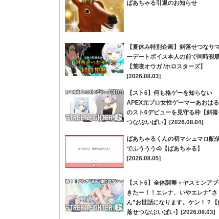
ばあちゃる引退のお知らせ
【夏休み特別企画】斜落せつなサ
ーデートボイス本人の前で同時視
【荒咬オウガ /ホロスターズ】
[2026.08.03]
【スト6】何も格ゲーを知らない
APEX元プロ女性ゲーマーあおはる
のスト6デビューを見守る枠【斜落
つな/ぶいぱい】[2026.08.04]
ばあちゃるくんの初マシュマロ配
でふううう🐴【ばあちゃる】
[2026.08.05]
【スト6】全体調整＋ヤスミンアプ
きたー！！エレナ、いやエレナ”さ
ん”お世話になります。ケン！？【
落せつな/ぶいぱい】[2026.08.03]