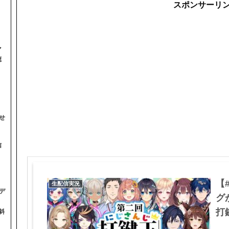
スポンサーリ
マ
聴
せ
信
【
生配信実況
デ
グ
打鍵
斜