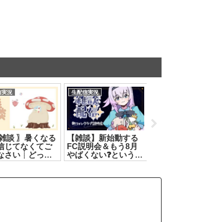
信実況
生配信実況
生配信実況
お雑談 〗暑くなる
【雑談】新始動する
#アプ盛夏歌リレー
信じてなくてご
FC説明会＆もう8月
DAY2【もこ田めめ
なさい┊どっと
やばくない❓️という雑
め/巫てんり/不知名
ブ #ヤマトイオ
【カルロ・ピノ】
ヲ/リクム/春雨麗女
26.07.09]
[2026.07.27]
[2026.07.20]