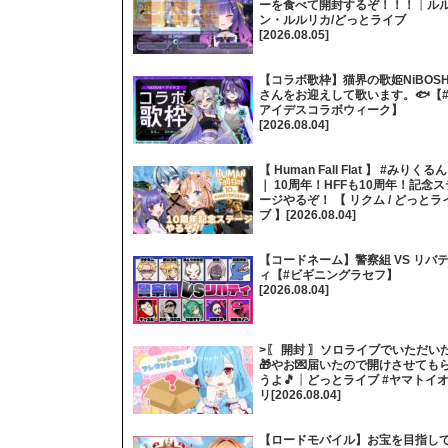
ーを食べて開封するぞ！！！┊ル
ン・ルルリカ/どっとライブ
[2026.08.05]
【コラボ歌枠】猫界の歌姫NiBOSH
さんをお迎えして歌います。🐟【
アイデスコラボウィーク】
[2026.08.04]
【 Human Fall Flat 】 #みりくるん
｜ 10周年！HFFも10周年！記念ス
ージやるぞ！ 【 リクム / どっとラ
ブ 】[2026.08.04]
【コードネーム】警察組 VS リバ
ィ【#ビギニングラセフ】
[2026.08.04]
>〖 開封 〗ソロライブでいただい
🎁やお💌届いたので開けさせても
うよ🎵┊どっとライブ #ヤマトイ
リ[2026.08.04]
【ロードモバイル】お宝を目指し