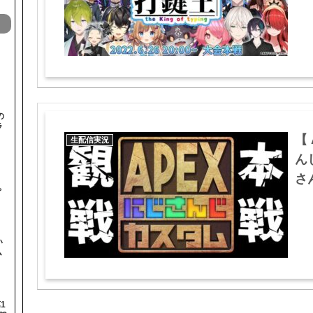
の
ラ
【 
生配信実況
ん
さん
と
ゃ
い
ム
1