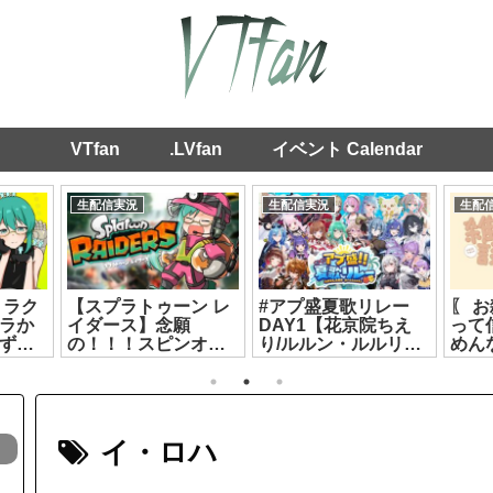
VTfan
.LVfan
イベント Calendar
生配信実況
生配信実況
生配
ミラク
【スプラトゥーン レ
#アプ盛夏歌リレー
〖 
ラか
イダース】念願
DAY1【花京院ちえ
って
ず】
の！！！スピンオ
り/ルルン・ルルリカ/
めん
フ！！！【神楽す
秘間慈ぱね/銀棘ぐみ/
ライ
ず】[2026.07.23]
花百合ちゅみ】
リ[20
[2026.07.19]
イ・ロハ