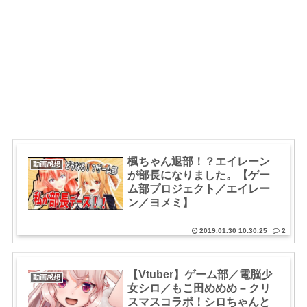
楓ちゃん退部！？エイレーン
動画感想
が部長になりました。【ゲー
ム部プロジェクト／エイレー
ン／ヨメミ】
2019.01.30 10:30.25
2
【Vtuber】ゲーム部／電脳少
動画感想
女シロ／もこ田めめめ – クリ
スマスコラボ！シロちゃんと