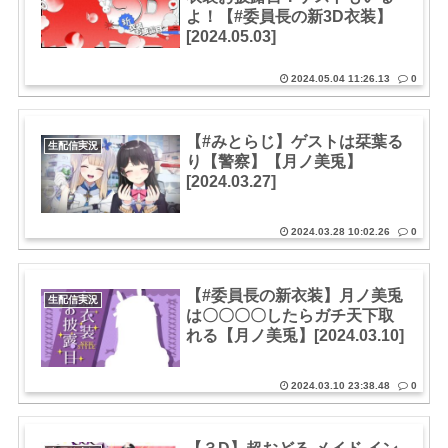
よ！【#委員長の新3D衣装】
[2024.05.03]
2024.05.04 11:26.13
0
【#みとらじ】ゲストは栞葉る
生配信実況
り【警察】【月ノ美兎】
[2024.03.27]
2024.03.28 10:02.26
0
【#委員長の新衣装】月ノ美兎
生配信実況
は〇〇〇〇したらガチ天下取
れる【月ノ美兎】[2024.03.10]
2024.03.10 23:38.48
0