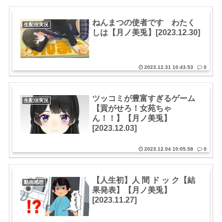
ねんまつの使者です わたく
生配信実況
しは【月ノ美兎】[2023.12.30]
2023.12.31 10:43.53
0
ツッコミが豊富すぎるゲーム
生配信実況
【貢がせろ！女苑ちゃ
ん！！】【月ノ美兎】
[2023.12.03]
2023.12.04 10:05.58
0
【人生初】人 間 ド ッ ク【結
動画感想
果発表】【月ノ美兎】
[2023.11.27]