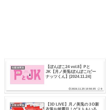
【ぽんぽこ24 vol.8】Pと
生配信実況
JK【月ノ美兎/ぽんぽこ/ピー
ナッツくん】[2024.11.24]
2024.11.25 10:50.05
0
【3D LIVE】月ノ美兎の３D新
生配信実況
衣装お披露目！ゲストもいる