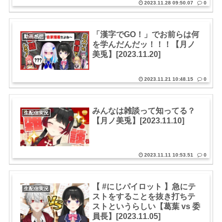
2023.11.28 09:50.07
0
「漢字でGO！」でお前らは何
動画感想
を学んだんだッ！！！【月ノ
美兎】[2023.11.20]
2023.11.21 10:48.15
0
みんなは雑談って知ってる？
生配信実況
【月ノ美兎】[2023.11.10]
2023.11.11 10:53.51
0
【 #にじパイロット 】急にテ
生配信実況
ストをすることを抜き打ちテ
ストというらしい【葛葉 vs 委
員長】[2023.11.05]