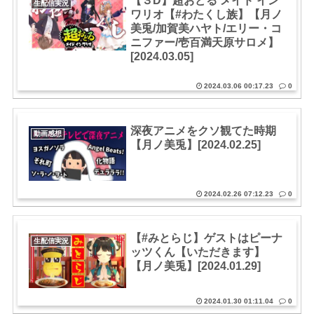
【３D】超おどる メイド イン
生配信実況
ワリオ【#わたくし族】【月ノ
美兎/加賀美ハヤト/エリー・コ
ニファー/壱百満天原サロメ】
[2024.03.05]
2024.03.06 00:17.23
0
深夜アニメをクソ観てた時期
動画感想
【月ノ美兎】[2024.02.25]
2024.02.26 07:12.23
0
【#みとらじ】ゲストはピーナ
生配信実況
ッツくん【いただきます】
【月ノ美兎】[2024.01.29]
2024.01.30 01:11.04
0