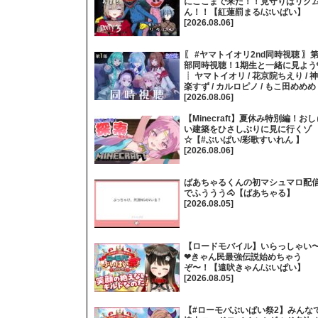
にここまで来た！！見守りはリク
ん！！【紅蓮罰まる/ぶいぱい】
[2026.08.06]
〖 #ヤマトイオリ2nd同時視聴 〗第
部同時視聴！1期生と一緒に見よう
┊ ヤマトイオリ / 花京院ちえり / 神
楽すず / カルロピノ / もこ田めめめ
[2026.08.06]
【Minecraft】夏休み特別編！おし
い建築をひさしぶりに見に行くゾ
☆【#ぶいぱい/彩歌すいれん 】
[2026.08.06]
ばあちゃるくんの初マシュマロ配
でふううう🐴【ばあちゃる】
[2026.08.05]
【ロードモバイル】いらっしゃい
❤きゃん民最強伝説始めちゃう
ぞ〜！【遠吠きゃん/ぶいぱい】
[2026.08.05]
【#ローモバぶいぱい祭2】みんな