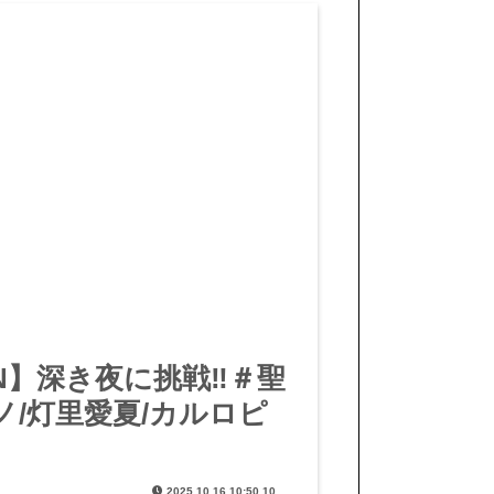
EIGN】深き夜に挑戦‼️＃聖
ノ/灯里愛夏/カルロピ
2025.10.16 10:50.10