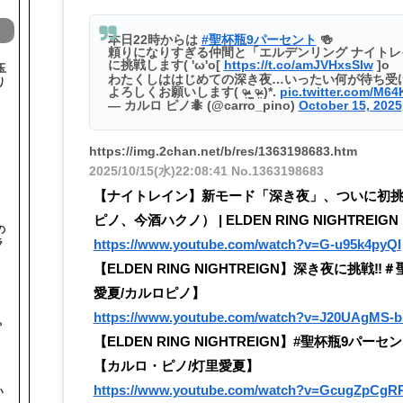
本日22時からは
#聖杯瓶9パーセント
🍻
頼りになりすぎる仲間と「エルデンリング ナイト
に挑戦します( 'ω'o[
https://t.co/amJVHxsSlw
]o
玉
わたくしははじめての深き夜…いったい何が待ち受
り
よろしくお願いします( ᵒ̴̶̷̤‧̫ ᵒ̴̶̷̤ )*.
pic.twitter.com/M6
— カルロ ピノ🐜 (@carro_pino)
October 15, 2025
https://img.2chan.net/b/res/1363198683.htm
2025/10/15(水)22:08:41
No.1363198683
【ナイトレイン】新モード「深き夜」、ついに初挑戦
ピノ、今酒ハクノ） | ELDEN RING NIGHTREI
の
https://www.youtube.com/watch?v=G-u95k4pyQI
ラ
【ELDEN RING NIGHTREIGN】深き夜に挑戦
愛夏/カルロピノ】
と
https://www.youtube.com/watch?v=J20UAgMS-b
ゃ
【ELDEN RING NIGHTREIGN】#聖杯瓶9
【カルロ・ピノ/灯里愛夏】
https://www.youtube.com/watch?v=GcugZpCg
い