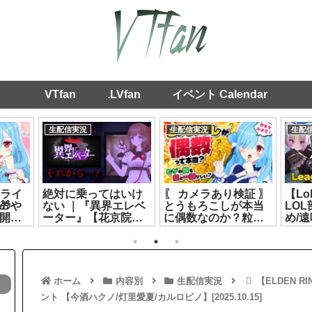
VTfan
.LVfan
イベント Calendar
生配信実況
生配信実況
生配
ロライ
絶対に乗ってはいけ
〖 カメラあり検証 〗
【L
🎁や
ない ｜『異界エレベ
とうもろこしが本当
LO
で開け
ーター』【花京院ち
に偶数なのか？粒と
め/
🎵┊
えり】[2026.07.26]
髭は同じ数なのか？
ぐせ
ヤマ
数える┊どっとライ
[2026
8.04]
ブ #ヤマトイオリ
[2026.07.20]
ホーム
内容別
生配信実況
【ELDEN R
ント 【今酒ハクノ/灯里愛夏/カルロピノ】[2025.10.15]