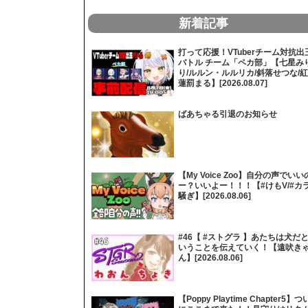
新着記事
打って応援！VTuberチーム対抗出
バトル チーム「ペカ部」【七星み
り/ルルン・ルルリカ/斜落せつな/紅
蓮罰まる】[2026.08.07]
ばあちゃる引退のお知らせ
【My Voice Zoo】自分の声でいい
ー？いいよー！！！【#けもV/#カ
騒ぎ】[2026.08.06]
#46【 #ストグラ 】あたちは犬だ
いうことを伝えていく！【遠吠き
ん】[2026.08.06]
【Poppy Playtime Chapter5】つ