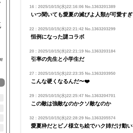
ら
オ
16
:
2025/10/15(水)22:16:06
No.1363201389
いつ聞いても愛夏の滅びよ人類が可愛すぎ
て
ぴ
22
:
2025/10/15(水)22:21:42
No.1363203299
恒例になった謎コラボ
20
:
2025/10/15(水)22:21:19
No.1363203184
引率の先生と小学生だ
せ
27
:
2025/10/15(水)22:23:35
No.1363203950
こんな硬くなるんだ〜❤️
29
:
2025/10/15(水)22:25:47
No.1363204701
この敵は強敵なのかクソ敵なのか
32
:
2025/10/15(水)22:28:29
No.1363205574
愛夏枠だとピノ様立ち絵でハク姉だけ動い