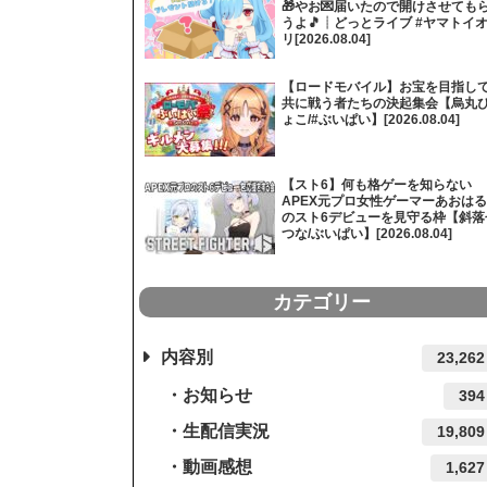
🎁やお💌届いたので開けさせても
うよ🎵┊どっとライブ #ヤマトイ
リ[2026.08.04]
【ロードモバイル】お宝を目指し
共に戦う者たちの決起集会【烏丸
ょこ/#ぶいぱい】[2026.08.04]
【スト6】何も格ゲーを知らない
APEX元プロ女性ゲーマーあおはる
のスト6デビューを見守る枠【斜落
つな/ぶいぱい】[2026.08.04]
カテゴリー
内容別
23,262
お知らせ
394
生配信実況
19,809
動画感想
1,627