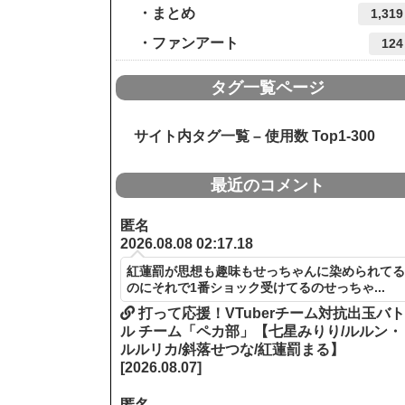
まとめ
1,319
ファンアート
124
タグ一覧ページ
サイト内タグ一覧 – 使用数 Top1-300
最近のコメント
匿名
2026.08.08 02:17.18
紅蓮罰が思想も趣味もせっちゃんに染められて
のにそれで1番ショック受けてるのせっちゃ...
打って応援！VTuberチーム対抗出玉バ
ル チーム「ペカ部」【七星みりり/ルルン・
ルルリカ/斜落せつな/紅蓮罰まる】
[2026.08.07]
匿名