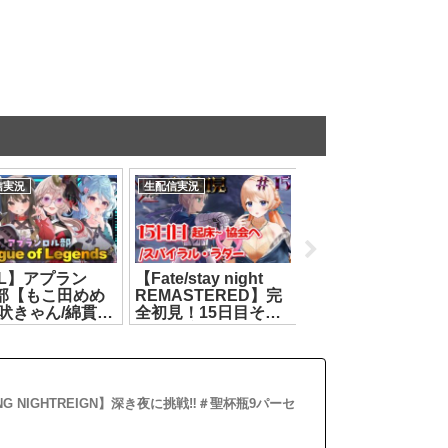
信実況
生配信実況
動画感想
oL】アプラン
【Fate/stay night
【Tr!c trac】超カ
L部【もこ田めめ
REMASTERED】完
スな演奏会！？み
遠吠きゃん/綿貫ね
全初見！15日目そろ
なは何の曲を演奏
/彩歌すいれん】
そろ佳境か！？※ネ
てるかわかるかな
.07.09]
タバレ注意【#15】
【花京院ちえり/神
【七星みりり】
すず/カルロピノ/ヤ
[2026.07.29]
トイオリ】
[2026.07.18]
ING NIGHTREIGN】深き夜に挑戦‼️＃聖杯瓶9パーセ