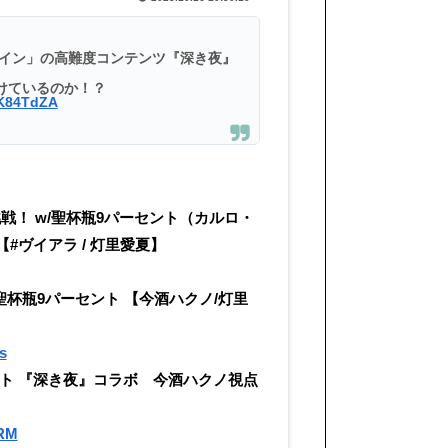
レイン」の高難度コンテンツ『深き夜』
けているのか！？
4K84TdZA
！ w/聖杯瓶9パーセント（カルロ・
GN【#ヴイアラ / 灯里愛夏】
‼️＃聖杯瓶9パーセント 【今酒ハクノ/灯里
s
パーセント 『深き夜』コラボ 今酒ハクノ視点
RRM