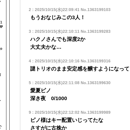
ム
2
:
2025/10/15(水)22:09:41
No.1363199103
もうおなじみこの3人！
1

3
:
2025/10/15(水)22:10:11
No.1363199283
ハクノさんでも深度2か
大丈夫かな…
ゅ
4
:
2025/10/15(水)22:10:16
No.1363199316
謎トリオのまま安定感を醸すようになって
信
5
:
2025/10/15(水)22:11:08
No.1363199630
愛夏ピノ
深き夜 0/1000
〜
9
:
2025/10/15(水)22:12:02
No.1363199989
ピノ様はキー配置いじってたな
で
さすがに古株か