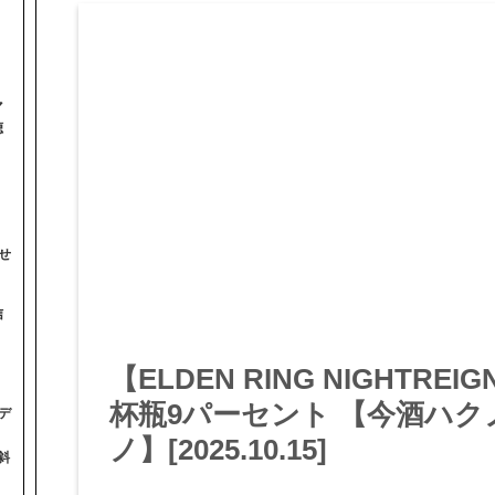
マ
聴
せ
信
【ELDEN RING NIGHTR
杯瓶9パーセント 【今酒ハク
デ
ノ】[2025.10.15]
斜