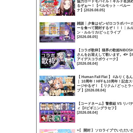
協力ロードモバイル！ギルド名決
るぞぉ〜！【ベルモット・ベルー
ナ】[2026.08.05]
雑談┊夕食はゼンゼロコラボバー
ーを食べて開封するぞ！！！┊ル
ン・ルルリカ/どっとライブ
[2026.08.05]
【コラボ歌枠】猫界の歌姫NiBOSH
さんをお迎えして歌います。🐟【
アイデスコラボウィーク】
[2026.08.04]
【 Human Fall Flat 】 #みりくるん
｜ 10周年！HFFも10周年！記念ス
ージやるぞ！ 【 リクム / どっとラ
ブ 】[2026.08.04]
【コードネーム】警察組 VS リバ
ィ【#ビギニングラセフ】
[2026.08.04]
>〖 開封 〗ソロライブでいただい