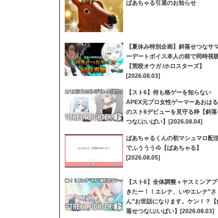
ばあちゃる引退のお知らせ
【夏休み特別企画】斜落せつなサ
ーデートボイス本人の前で同時視
【荒咬オウガ /ホロスターズ】
[2026.08.03]
【スト6】何も格ゲーを知らない
APEX元プロ女性ゲーマーあおはる
のスト6デビューを見守る枠【斜落
つな/ぶいぱい】[2026.08.04]
ばあちゃるくんの初マシュマロ配
でふううう🐴【ばあちゃる】
[2026.08.05]
【スト6】全体調整＋ヤスミンアプ
きたー！！エレナ、いやエレナ”さ
ん”お世話になります。ケン！？【
落せつな/ぶいぱい】[2026.08.03]