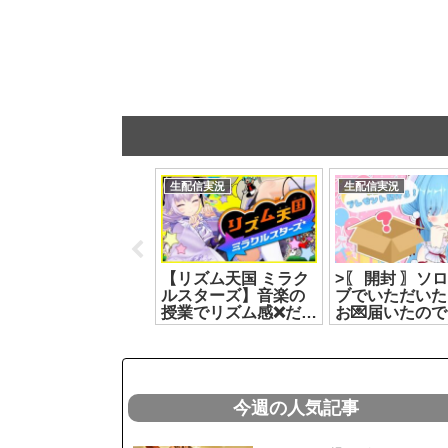
お知らせ
生配信実況
生配信実況
ばあちゃる引退のお
【リズム天国 ミラク
>〖 開封 〗ソ
知らせ
ルスターズ】音楽の
ブでいただいた
授業でリズム感❌️だっ
お💌届いたの
たけどいけらぁ⁉️【カ
させてもらうよ
ルロ・ピノ】
どっとライブ #
[2026.07.11]
トイオリ[2026.0
今週の人気記事