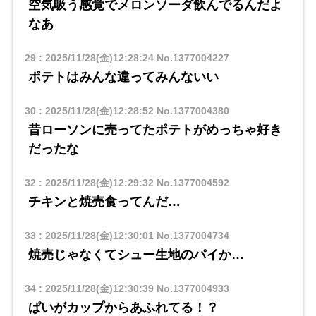
空気吸う感覚でメロンソーダ飲んでるんだよ
なあ
29
:
2025/11/28(金)12:28:24
No.1377004227
ポテトはみんな違ってみんないい
30
:
2025/11/28(金)12:28:52
No.1377004380
昔ローソンに売ってたポテトがめっちゃ好き
だったな
32
:
2025/11/28(金)12:29:32
No.1377004592
チキンと焼売食ってんだ…
33
:
2025/11/28(金)12:30:01
No.1377004734
焼売じゃなくてシュー生地のパイか…
34
:
2025/11/28(金)12:30:39
No.1377004933
ぱいがカップからあふれてる！？