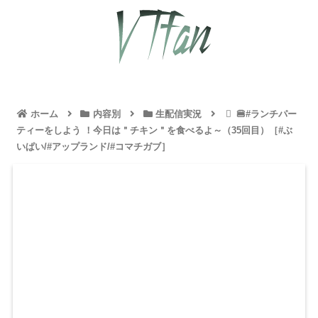
ホーム
内容別
生配信実況
🍔#ランチパー
ティーをしよう ！今日は＂チキン＂を食べるよ～（35回目）［#ぶ
いぱい/#アップランド/#コマチガブ］