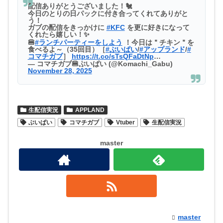
配信ありがとうございました！🐔
今日のとりの日パックに付き合ってくれてありがと
う！
ガブの配信をきっかけに
#KFC
を更に好きになって
くれたら嬉しい！✨
🍔
#ランチパーティーをしよう
！今日は＂チキン＂を
食べるよ～（35回目）［
#ぶいぱい
/
#アップランド
/
#
コマチガブ
］
https://t.co/sTsQFaDtNp
…
— コマチガブ🍔ぶいぱい (@Komachi_Gabu)
November 28, 2025
生配信実況
APPLAND
ぶいぱい
コマチガブ
Vtuber
生配信実況
master
master