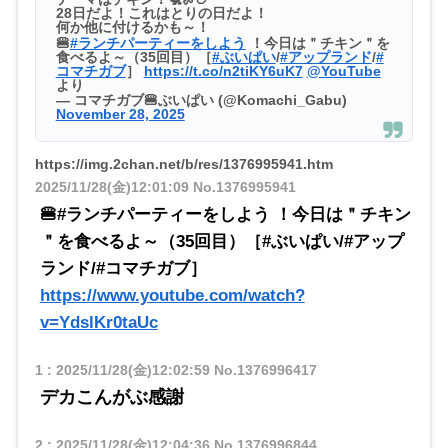
28日だよ！これはとりの日だよ！
何か他に付けるかも～！
🍔
#ランチパーティーをしよう
！今日は＂チキン＂を
食べるよ～（35回目）［
#ぶいぱい
/
#アップランド
/
#
コマチガブ
］
https://t.co/n2tiKY6uK7
@YouTube
より
— コマチガブ🍔ぶいぱい (@Komachi_Gabu)
November 28, 2025
https://img.2chan.net/b/res/1376995941.htm
2025/11/28(金)12:01:09
No.1376995941
🍔#ランチパーティーをしよう ！今日は＂チキン
＂を食べるよ～（35回目）［#ぶいぱい/#アップ
ランド/#コマチガブ］
https://www.youtube.com/watch?
v=YdslKr0taUc
1
:
2025/11/28(金)12:02:59
No.1376996417
デカこんがぶ感謝
2
:
2025/11/28(金)12:04:36
No.1376996844