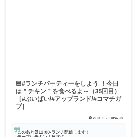
🍔#ランチパーティーをしよう ！今日
は＂チキン＂を食べるよ～（35回目）
［#ぶいぱい/#アップランド/#コマチガ
ブ］
2025.11.28 18:47.30
このあと⏰12:00-ランチ配信します！
テーマはチキン！🐔🍖🍗