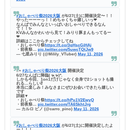
#おしゃべり祭2026大阪
が6/27(土)に開催決定〜！！
やったーーーっ！！めちゃくちゃ嬉しいっ❤
なんばでみんなといっぱいおしゃべりできるなん
て！！✨
KVみんなかわいから見て！みりり豚まんもってるー
❤
詳細はここからチェックしてね
・おしゃべり祭
https://t.co/3qHscGiHAj
・前夜祭…
pic.twitter.com/5uwcTQtJw9
— 七星みりり (@Milily_VTuber)
May 11, 2026
⋆͛⋆ ⁠
#おしゃべり祭2026大阪
開催決定
6/27なんばに降臨( ᵒ̴̶̷̤‧̫ ᵒ̴̶̷̤ )*.
しかも今回、1on1だけじゃなく全身で2ショットも撮
れる…らしい⁉️
本当に楽しみ！みなさまにぜひお会いできたら嬉しい
です
詳細▼
・おしゃべり祭
https://t.co/hPu1V2EwyQ
・前夜祭…
pic.twitter.com/TA6SkhtJrg
— カルロ ピノ (@carro_pino)
May 11, 2026
#おしゃべり祭2026大阪
が6/27(土)に開催決定したよ
ー！！！