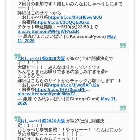
２回目の参加です！嬉しいみんなおしゃべりしにきて
ーー！！
詳細はこのサイトから
・おしゃべり祭
https://t.co/9RcH8wvM0G
・前夜祭
https://t.co/C3OQQE8Gxd
チケット申込期限：〜5/19(火)23:59まで
pic.twitter.com/WI4gWPAZER
— 烏丸ぴょこぶいぱい (@KarasumaPyoco)
May
11, 2026
#おしゃべり祭2026大阪
が6/27(土)に開催決定で
す！！！！
大阪だー！！！みんなはりきっていくでぇ
みんなとまたお喋りできるの楽しみすぎる✌✨️
まってるでぇ
詳細はこちらのサイトからチェックお願いします！⬇️
・おしゃべり祭
https://t.co/Jjwg5AFu2a
・前夜祭
https://t.co/tHV73uaxPh
…
pic.twitter.com/fymki5MyZ2
— 銀棘 ぐみ⛓️ぶいぱい (@GintogeGumi)
May 11,
2026
#おしゃべり祭2026大阪
が6/27(土)に開催決
定！！！！！
おしゃべり祭初参戦！！やったーー！！なんばにカシ
ラの登場だ～～～～～！！！！！
詳細はこちらからチェック！！