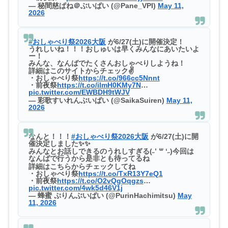
— 秘間慈ぱね＠ぶいぱい (@Pane_VPI)
May 11,
2026
#おしゃべり祭2026大阪
が6/27(土)に開催決定！
うれしいね！！！おしゅいは早くみんなにあいたいよ
ー！
みんな、なんばでたくさんおしゃべりしようね！
詳細はこのサイトからチェック✌
・おしゃべり祭
https://t.co/966cc5Nnnt
・前夜祭
https://t.co/ilmH0KMy7N
…
pic.twitter.com/EWBDH9tWJV
— 彩歌すいれんぶいぱい (@SaikaSuiren)
May 11,
2026
なんと！！！
#おしゃべり祭2026大阪
が6/27(土)に開
催決定しました✨✨
みんなとお話しできるのうれしすぎる(˶’ ꒳ ‘˶)今回は
なんばで行うから是非とも待ってるね
詳細はこちらからチェックしてね
・おしゃべり祭
https://t.co/TxR13Y7eQ1
・前夜祭
https://t.co/O2vQgOqgzs
…
pic.twitter.com/4wk5d46V1j
— 蜂蜜 ぷりんぶいぱい (@PurinHachimitsu)
May
11, 2026