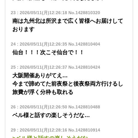
23
:
2026/05/11(月)12:26:18
No.1428810320
南は九州北は所沢まで広く皆様へお届けして
おります
24
:
2026/05/11(月)12:26:35
No.1428810404
仙台！！！次こそ仙台で！！
25
:
2026/05/11(月)12:26:37
No.1428810424
大阪開催ありがてえ…
今まで諦めてた前夜祭と後夜祭両方行けるし
旅費が浮く分枠も取れる
26
:
2026/05/11(月)12:26:50
No.1428810488
ベル様と話すの楽しそうだな…
29
:
2026/05/11(月)12:28:16
No.1428810914