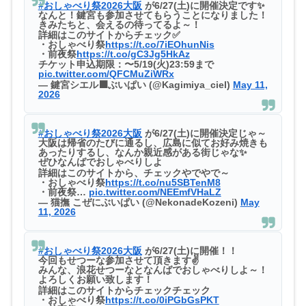
#おしゃべり祭2026大阪
が6/27(土)に開催決定です✨
なんと！鍵宮も参加させてもらうことになりました！
きみたちと、会えるの待ってるよ～！
詳細はこのサイトからチェック✅
・おしゃべり祭
https://t.co/7iEOhunNis
・前夜祭
https://t.co/gC3Jg5HkAz
チケット申込期限：〜5/19(火)23:59まで
pic.twitter.com/QFCMuZiWRx
— 鍵宮シエル‍⬛ぶいぱい (@Kagimiya_ciel)
May 11,
2026
#おしゃべり祭2026大阪
が6/27(土)に開催決定じゃ～
大阪は帰省のたびに通るし、広島に似てお好み焼きも
あったりするし、なんか親近感がある街じゃな✨
ぜひなんばでおしゃべりしよ
詳細はこのサイトから、チェックやでやで～
・おしゃべり祭
https://t.co/nu5SBTenM8
・前夜祭…
pic.twitter.com/NEEmfVHaLZ
— 猫撫 こぜにぶいぱい (@NekonadeKozeni)
May
11, 2026
#おしゃべり祭2026大阪
が6/27(土)に開催！！
今回もせつーな参加させて頂きます✌️
みんな、浪花せつーなとなんばでおしゃべりしよ～！
よろしくお願い致します！
詳細はこのサイトからチェックチェック
・おしゃべり祭
https://t.co/0iPGbGsPKT