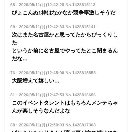
68
:
2026/05/11(月)12:42:28
No.1428815113
ぴょこんぬ1枠はなかなか競争率激しそうだ
69
:
2026/05/11(月)12:42:33
No.1428815141
次はまた名古屋かと思ってたからびっくりし
た
というか前に名古屋でやってたとこ閉まるん
だな…
76
:
2026/05/11(月)12:45:00
No.1428815858
大阪増えて嬉しい…
81
:
2026/05/11(月)12:47:53
No.1428816696
このイベントタレントはもちろんメンテちゃ
んが楽しそうなんだよな
88
:
2026/05/11(月)12:50:03
No.1428817308