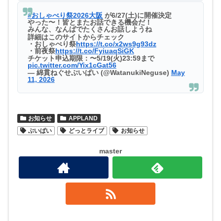
#おしゃべり祭2026大阪
が6/27(土)に開催決定
やった〜！皆とまたお話できる機会だ！
みんな、なんばでたくさんお話しようね
詳細はこのサイトからチェック
・おしゃべり祭
https://t.co/x2ws9g93dz
・前夜祭
https://t.co/FyiuaqSiGK
チケット申込期限：〜5/19(火)23:59まで
pic.twitter.com/Yix1cGat56
— 綿貫ねぐせぶいぱい (@WatanukiNeguse)
May
11, 2026
お知らせ
APPLAND
ぶいぱい
どっとライブ
お知らせ
master