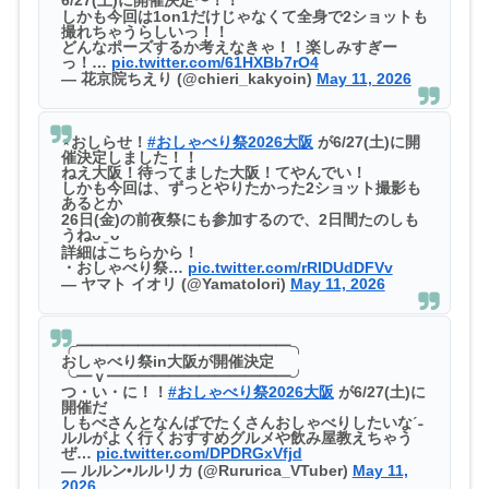
しかも今回は1on1だけじゃなくて全身で2ショットも
撮れちゃうらしいっ！！
どんなポーズするか考えなきゃ！！楽しみすぎー
っ！…
pic.twitter.com/61HXBb7rO4
— 花京院ちえり (@chieri_kakyoin)
May 11, 2026
⋆おしらせ！
#おしゃべり祭2026大阪
が6/27(土)に開
催決定しました！！
ねえ大阪！待ってました大阪！てやんでい！
しかも今回は、ずっとやりたかった2ショット撮影も
あるとか‍‍
26日(金)の前夜祭にも参加するので、2日間たのしも
うねᴗ ̫ ᴗ
詳細はこちらから！
・おしゃべり祭…
pic.twitter.com/rRIDUdDFVv
— ヤマト イオリ (@YamatoIori)
May 11, 2026
╭━━━━━━━━━━━━━━╮
おしゃべり祭in大阪が開催決定
╰━ｖ━━━━━━━━━━━━╯
つ・い・に！！
#おしゃべり祭2026大阪
が6/27(土)に
開催だ
しもべさんとなんばでたくさんおしゃべりしたいなˊ˗
ルルがよく行くおすすめグルメや飲み屋教えちゃう
ぜ…
pic.twitter.com/DPDRGxVfjd
— ルルン•ルルリカ (@Rururica_VTuber)
May 11,
2026