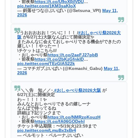
・前夜祭
https://t.co/U9oX0jlVDU
…
pic.twitter.com/1KM3saKIoX
— 斜落せつな@ぶいぱい (@Setsuna_VPI)
May 11,
2026
\ うおおおおお！ついに！！！ /
#おしゃべり祭2026大
阪
が6/27(土)大阪なんばにて開催決定✨
またみんなに会えておしゃべりできる機会ができたの
嬉しい！！やったー！
\チケットはこちら///
・おしゃべり祭
https://t.co/2aeFJ27pbB
・前夜祭
https://t.co/2bKzGfnkID
…
pic.twitter.com/TEzGlAS22k
— コマチガブぶいぱい (@Komachi_Gabu)
May 11,
2026
.･＼＼ㅤ告 知ㅤ／／･.
#おしゃべり祭2026大阪
が
6/27(土)に開催決定
わ～！！！！✨
みんなとおしゃべりできるの嬉しーナ
なんばで待ってるね
詳細は下記リンクまで
・おしゃべり祭
https://t.co/NMRzoKouzH
・前夜祭
https://t.co/fA06GODehl
チケット申込期限：〜5/19(火)23:59まで
pic.twitter.com/LmuBx3xBr4
— ベルモット・ベルーナぶいぱい