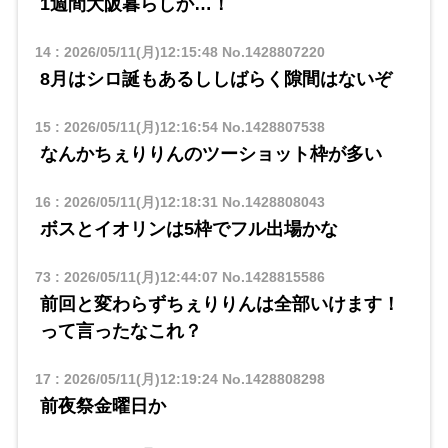
1週間大阪暮らしか…！
14
:
2026/05/11(月)12:15:48
No.1428807220
8月はシロ誕もあるししばらく隙間はないぞ
15
:
2026/05/11(月)12:16:54
No.1428807538
なんかちぇりりんのツーショット枠が多い
16
:
2026/05/11(月)12:18:31
No.1428808043
ボスとイオリンは5枠でフル出場かな
73
:
2026/05/11(月)12:44:07
No.1428815586
前回と変わらずちぇりりんは全部いけます！
って言ったなこれ？
17
:
2026/05/11(月)12:19:24
No.1428808298
前夜祭金曜日か