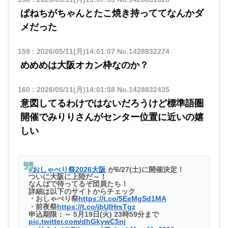
ぱねちがちゃんとたこ焼き持っててなんかダ
メだった
159
:
2026/05/11(月)14:01:07
No.1428832274
めめめは大阪オカン枠なのか？
160
:
2026/05/11(月)14:01:58
No.1428832435
意図してるわけではないだろうけど標準語圏
開催でみりりさんがセンター位置に近いの嬉
しい
#おしゃべり祭2026大阪
が6/27(土)に開催決定！
ついに大阪に上陸だ～！
なんばで待ってるぞ団員たち！
詳細は以下のサイトからチェック
・おしゃべり祭
https://t.co/5EeMgSd1MA
・前夜祭
https://t.co/jbUIHrsTgz
申込期限：～ 5月19日(火) 23時59分まで
pic.twitter.com/dhGkywC5nj