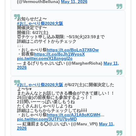
(@VermouthBelluna)
May 11, 2026
お知らせだよ〜️
#おしゃべり祭2026大阪
開催決定です〜
️開催日: 6/27(土)
⏰チケット申し込み期限: ~5/19(火)23:59まで
詳細はこのサイトからチェック
↓↓↓
・おしゃべり祭
https://t.co/BoLn37X6Ow
・前夜祭
https://t.co/8cJh1WyosX
pic.twitter.com/X18znggI2c
— まるげりちゃぶいぱい (@MargherRicha)
May 11,
2026
#おしゃべり祭2026大阪
が6/27(土)に開催決定した
よ〜✨♥️
またみんなとお話しできる機会ができて嬉しい！！
26日(金)の前夜祭にも参加するよっ！！
2日間いーーっぱい楽しもうね
たくさんおしゃべりしようね️
詳細はこちらからチェックしてね⇩⇩⇩
・おしゃべり祭
https://t.co/AJ1A9oKGWH
…
pic.twitter.com/3UTFU7byMD
— 紅蓮罰まる⭕@ぶいぱい (@Maru_VPI)
May 11,
2026