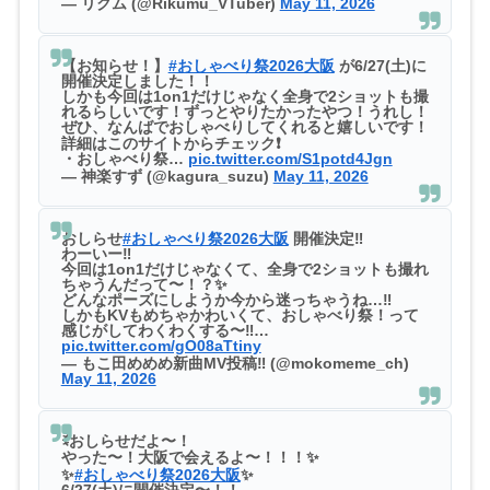
— リクム (@Rikumu_VTuber)
May 11, 2026
【お知らせ！】
#おしゃべり祭2026大阪
が6/27(土)に
開催決定しました！！
しかも今回は1on1だけじゃなく全身で2ショットも撮
れるらしいです！ずっとやりたかったやつ！うれし！
ぜひ、なんばでおしゃべりしてくれると嬉しいです！
詳細はこのサイトからチェック❗
・おしゃべり祭…
pic.twitter.com/S1potd4Jgn
— 神楽すず (@kagura_suzu)
May 11, 2026
おしらせ
#おしゃべり祭2026大阪
開催決定‼️
わーいー‼️
今回は1on1だけじゃなくて、全身で2ショットも撮れ
ちゃうんだって〜！？✨
どんなポーズにしようか今から迷っちゃうね…‼️
しかもKVもめちゃかわいくて、おしゃべり祭！って
感じがしてわくわくする〜‼️…
pic.twitter.com/gO08aTtiny
— もこ田めめめ新曲MV投稿‼️ (@mokomeme_ch)
May 11, 2026
ꉂおしらせだよ〜！
やった〜！大阪で会えるよ〜！！！✨
✨
#おしゃべり祭2026大阪
✨
6/27(土)に開催決定〜！！