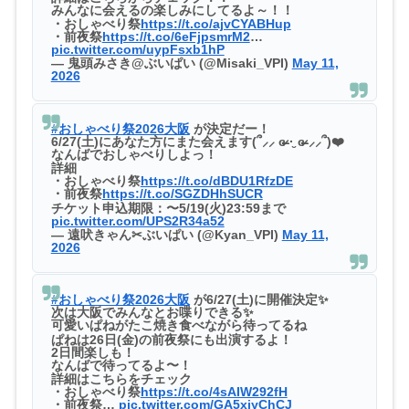
みんなに会えるの楽しみにしてるよ～！！
・おしゃべり祭
https://t.co/ajvCYABHup
・前夜祭
https://t.co/6eFjpsmrM2
…
pic.twitter.com/uypFsxb1hP
— 鬼頭みさき@ぶいぱい (@Misaki_VPI)
May 11,
2026
#おしゃべり祭2026大阪
が決定だー！
6/27(土)にあなた方にまた会えます(՞⸝⸝ ɞ̴̶̷ ·̮ ɞ̴̶̷ ⸝⸝՞)❤️
なんばでおしゃべりしよっ！
詳細
・おしゃべり祭
https://t.co/dBDU1RfzDE
・前夜祭
https://t.co/SGZDHhSUCR
チケット申込期限：〜5/19(火)23:59まで
pic.twitter.com/UPS2R34a52
— 遠吠きゃん✂ぶいぱい (@Kyan_VPI)
May 11,
2026
#おしゃべり祭2026大阪
が6/27(土)に開催決定✨️
次は大阪でみんなとお喋りできる✨️
可愛いぱねがたこ焼き食べながら待ってるね
ぱねは26日(金)の前夜祭にも出演するよ！
2日間楽しも！
なんばで待ってるよ〜！
詳細はこちらをチェック
・おしゃべり祭
https://t.co/4sAIW292fH
・前夜祭…
pic.twitter.com/GA5xjyChCJ