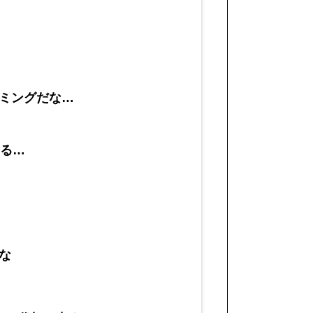
ミングだな…
てる…
な