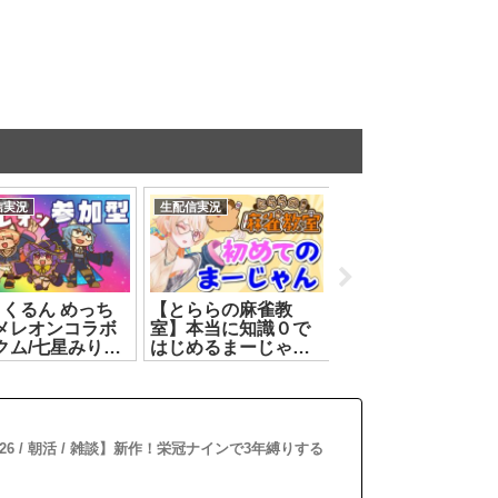
信実況
生配信実況
生配信実況
りくるん めっち
【とららの麻雀教
【#ビギニングラセ
メレオンコラボ
室】本当に知識０で
フ】3日目 もっと
クム/七星みりり/
はじめるまーじゃん
み良い街にすべき
ン・ルルリカ】
❤#2【どっとライブ
は？【恐楽ピノ/ #
.07.16]
七星みりり】
ルロピノ】
[2026.07.24]
[2026.06.19]
26 / 朝活 / 雑談】新作！栄冠ナインで3年縛りする