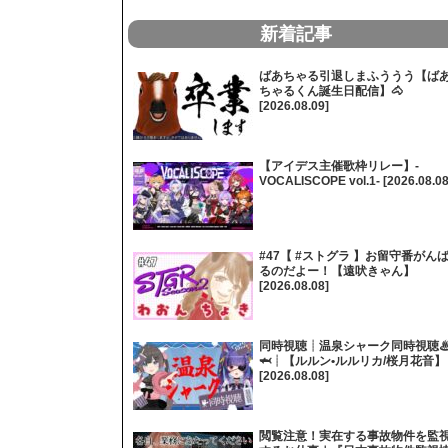
新着記事
ばあちゃる引退しまふううう【ば
ちゃるくん誕生日配信】🐴
[2026.08.09]
【アイデス主催歌枠リレー】-
VOCALISCOPE vol.1- [2026.08.08
#47【 #ストグラ 】お留守番がん
るのだよー！【遠吠きゃん】
[2026.08.08]
同時視聴┊温泉シャーク同時視聴
🦈┊【ルルン•ルルリカ/桜月花音】
[2026.08.08]
閲覧注意！実在する事故物件を監