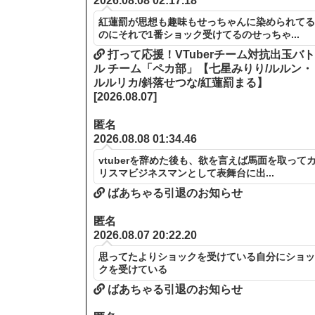
2026.08.08 02:17.18
紅蓮罰が思想も趣味もせっちゃんに染められて
のにそれで1番ショック受けてるのせっちゃ...
打って応援！VTuberチーム対抗出玉バ
ル チーム「ペカ部」【七星みりり/ルルン・
ルルリカ/斜落せつな/紅蓮罰まる】
[2026.08.07]
匿名
2026.08.08 01:34.46
vtuberを辞めた後も、欲を言えば馬面を取って
リスマビジネスマンとして表舞台に出...
ばあちゃる引退のお知らせ
匿名
2026.08.07 20:22.20
思ってたよりショックを受けている自分にショ
クを受けている
ばあちゃる引退のお知らせ