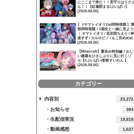
にここまで来た！！見守りはリク
ん！！【紅蓮罰まる/ぶいぱい】
[2026.08.06]
〖 #ヤマトイオリ2nd同時視聴 〗第
部同時視聴！1期生と一緒に見よう
┊ ヤマトイオリ / 花京院ちえり / 神
楽すず / カルロピノ / もこ田めめめ
[2026.08.06]
【Minecraft】夏休み特別編！おし
い建築をひさしぶりに見に行くゾ
☆【#ぶいぱい/彩歌すいれん 】
[2026.08.06]
カテゴリー
内容別
23,272
お知らせ
394
生配信実況
19,819
動画感想
1,627