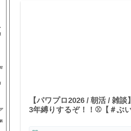
マ
聴
せ
信
【パワプロ2026 / 朝活 /
3年縛りするぞ！！⚾【＃ぶいぱ
デ
斜