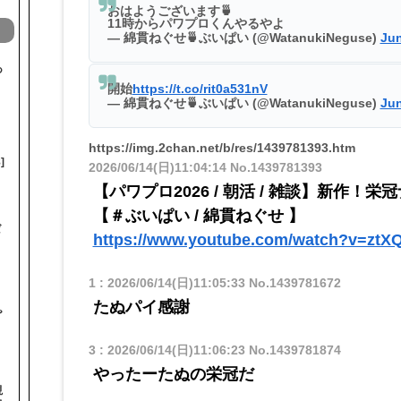
おはようございます🍵
11時からパワプロくんやるやよ
— 綿貫ねぐせ🍵ぶいぱい (@WatanukiNeguse)
Jun
あ
開始
https://t.co/rit0a531nV
— 綿貫ねぐせ🍵ぶいぱい (@WatanukiNeguse)
Jun
https://img.2chan.net/b/res/1439781393.htm
]
2026/06/14(日)11:04:14
No.1439781393
【パワプロ2026 / 朝活 / 雑談】新作！
【＃ぶいぱい / 綿貫ねぐせ 】
ば
https://www.youtube.com/watch?v=ztXQ
1
:
2026/06/14(日)11:05:33
No.1439781672
たぬパイ感謝
♨
3
:
2026/06/14(日)11:06:23
No.1439781874
やったーたぬの栄冠だ
視