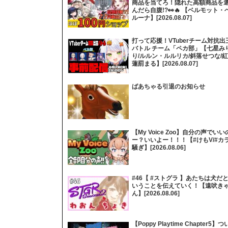
商品を当てろ！隠れた高額商品を
んだら自腹!?👀🔥 【ベルモット・
ルーナ】[2026.08.07]
打って応援！VTuberチーム対抗出
バトル チーム「ペカ部」【七星み
り/ルルン・ルルリカ/斜落せつな/紅
蓮罰まる】[2026.08.07]
ばあちゃる引退のお知らせ
【My Voice Zoo】自分の声でいい
ー？いいよー！！！【#けもV/#カ
騒ぎ】[2026.08.06]
#46【 #ストグラ 】あたちは犬だ
いうことを伝えていく！【遠吠き
ん】[2026.08.06]
【Poppy Playtime Chapter5】つ