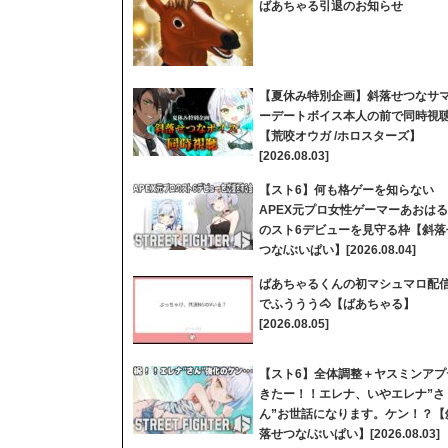
ばあちゃる引退のお知らせ
【夏休み特別企画】斜落せつなサ
ーデートボイス本人の前で同時視
【荒咬オウガ /ホロスターズ】
[2026.08.03]
【スト6】何も格ゲーを知らない
APEX元プロ女性ゲーマーあおはる
のスト6デビューを見守る枠【斜落
つな/ぶいぱい】[2026.08.04]
ばあちゃるくんの初マシュマロ配
でふううう🐴【ばあちゃる】
[2026.08.05]
【スト6】全体調整＋ヤスミンアプ
きたー！！エレナ、いやエレナ”さ
ん”お世話になります。ケン！？【
落せつな/ぶいぱい】[2026.08.03]