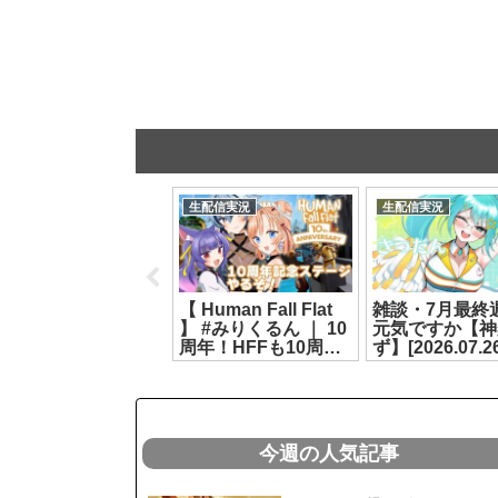
生配信実況
生配信実況
生配信実況
 #ストグラ 】#シャ
【 Human Fall Flat
雑談・7月最終
ーク・ニサワール
】 #みりくるん ｜ 10
元気ですか【神
どっとライブ / もこ
周年！HFFも10周
ず】[2026.07.2
田めめめ】
年！記念ステージや
2026.07.15]
るぞ！ 【 リクム / ど
っとライブ 】
[2026.08.04]
今週の人気記事