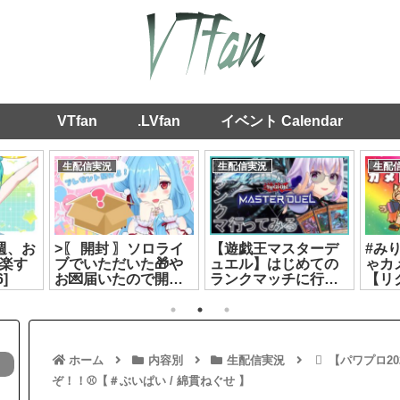
VTfan
.LVfan
イベント Calendar
生配信実況
生配信実況
生配
週、お
>〖 開封 〗ソロライ
【遊戯王マスターデ
#み
楽す
ブでいただいた🎁や
ュエル】はじめての
ゃカ
6]
お💌届いたので開け
ランクマッチに行っ
【リ
させてもらうよ🎵┊
てみる‼️【ジュラッ
ルル
どっとライブ #ヤマ
ク】【カルロ・ピ
[2026
トイオリ[2026.08.04]
ノ】[2026.07.25]
ホーム
内容別
生配信実況
【パワプロ20
ぞ！！⚾【＃ぶいぱい / 綿貫ねぐせ 】