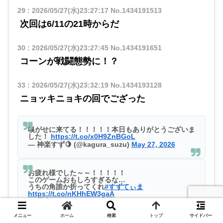
29
:
2026/05/27(水)23:27:17
No.1434191513
次回は6/11の21時からだ
30
:
2026/05/27(水)23:27:45
No.1434191651
コーンが戦闘態勢に！？
33
:
2026/05/27(水)23:32:19
No.1434193128
ニョッキニョキの回でござった
嗅がせに来てる！！！！！本日もありがとうございま
した！
https://t.co/x0H9ZnBGoL
— 神楽すず🍋 (@kagura_suzu)
May 27, 2026
お疲れ様でした～～！！！！！
このゲームおもしろすぎるな…
うちの角誰か折ってくれ
#すずてぃま
https://t.co/nKHhEW3gaA
— 黒宮ティマ🍖⚡️ぬいになりたいメイド
(@tima_kuromiya)
May 27, 2026
メニュー
ホーム
検索
トップ
サイドバー