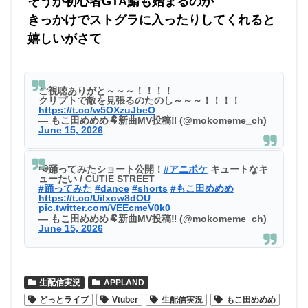
そうか初心者GTA鯖も始まるのか
きっかけでストグラに入ったりしてくれると
嬉しいがさて
ご視聴ありがと～～～！！！！
クリプトで敵を見張るのたのし～～～！！！！
https://t.co/w5OXzuJbeO
— もこ田めめめ🐏新曲MV投稿‼️ (@mokomeme_ch)
June 15, 2026
📢踊ってみたショート公開！
#アニポケ
キュートなキ
ューたい / CUTIE STREET
#踊ってみた
#dance
#shorts
#もこ田めめめ
https://t.co/UiIxow8dOU
pic.twitter.com/VEEcmeV0k0
— もこ田めめめ🐏新曲MV投稿‼️ (@mokomeme_ch)
June 15, 2026
生配信実況
APPLAND
どっとライブ
Vtuber
生配信実況
もこ田めめめ