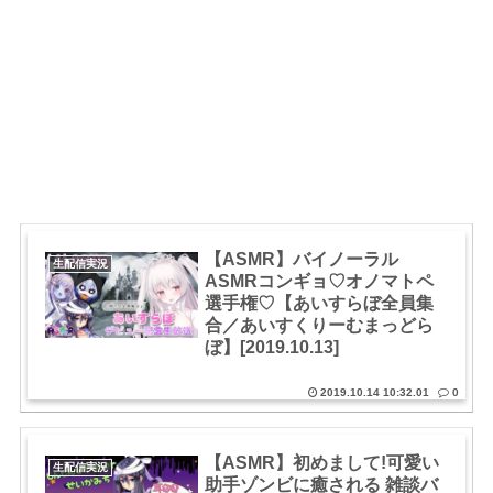
【ASMR】バイノーラル
生配信実況
ASMRコンギョ♡オノマトペ
選手権♡【あいすらぼ全員集
合／あいすくりーむまっどら
ぼ】[2019.10.13]
2019.10.14 10:32.01
0
【ASMR】初めまして!可愛い
生配信実況
助手ゾンビに癒される 雑談バ