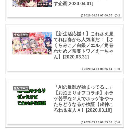
す企画[2020.04.01]
2020.04.02 07:00.55
2
【新生活応援！】これさえ見
生配信実況
てれば春から人気者だ！【さ
くらみこ／白銀ノエル／角巻
わため／常闇トワ／えーちゃ
ん】[2020.03.31]
2020.04.01 08:25.14
0
「AIの反乱が始まってる…」
生配信実況
【お泊まりオフコラボ】ホラ
ゲ苦手な２人でホラゲをやっ
たらどうなるか検証【戌神こ
ろね＆友人Ａ】[2020.03.18]
2020.03.19 08:59.36
0