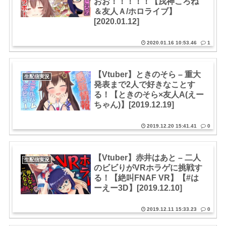
おお！！！！！【戌神ころね
＆友人Ａ/ホロライブ】
[2020.01.12]
2020.01.16 10:53.46
1
【Vtuber】ときのそら – 重大
生配信実況
発表まで2人で好きなことす
る！【ときのそら×友人A(えー
ちゃん)】[2019.12.19]
2019.12.20 15:41.41
0
【Vtuber】赤井はあと – 二人
生配信実況
のビビりがVRホラゲに挑戦す
る！【絶叫FNAF VR】【#は
ーえー3D】[2019.12.10]
2019.12.11 15:33.23
0