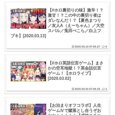
【#ホロ裏切りの味】激辛！？
生配信実況
激甘！？この中の裏切り者は
ダレなんだ！？【夏色まつり
／友人A（えーちゃん）／大空
スバル／兎田ぺこら／白上フ
ブキ】[2020.03.13]
2020.03.14 07:00.27
0
【#ホロ英語伝言ゲーム】まさ
生配信実況
かの空耳地獄！？英会話伝言
ゲーム！【ホロライブ】
[2020.03.02]
2020.03.03 07:00.33
1
【お泊まりオフコラボ】人生
生配信実況
ゲームⅣで蹴落とし合うぞお