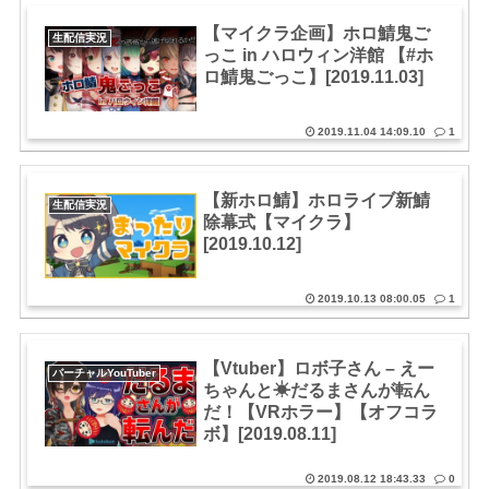
【マイクラ企画】ホロ鯖鬼ご
生配信実況
っこ in ハロウィン洋館 【#ホ
ロ鯖鬼ごっこ】[2019.11.03]
2019.11.04 14:09.10
1
【新ホロ鯖】ホロライブ新鯖
生配信実況
除幕式【マイクラ】
[2019.10.12]
2019.10.13 08:00.05
1
【Vtuber】ロボ子さん – えー
バーチャルYouTuber
ちゃんと☀だるまさんが転ん
だ！【VRホラー】【オフコラ
ボ】[2019.08.11]
2019.08.12 18:43.33
0