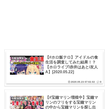
【#ホロ飯テロ】アイドルの食
生配信実況
生活を調査してみた結果！？
【ホロライブ/赤井はあと/友人
A】[2020.05.22]
2020.05.23 07:02.02
0
【#宝鐘マリン増殖中】宝鐘マ
生配信実況
リンのフリをする宝鐘マリン
の中から宝鐘マリンを探し出