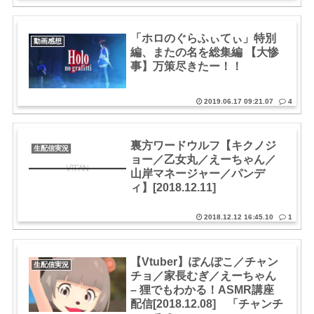
「ホロのぐらふぃてぃ」特別
動画感想
編、またの名を総集編 【大惨
事】万策尽きたー！！
2019.06.17 09:21.07
4
裏方ワードウルフ【キクノジ
生配信実況
ョー／乙女丸／えーちゃん／
山岸マネージャー／パンデ
ィ】[2018.12.11]
2018.12.12 16:45.10
1
【Vtuber】ぽんぽこ／チャン
生配信実況
チョ／家長むぎ／えーちゃん
– 狸でもわかる！ASMR講座
配信[2018.12.08] 「チャンチ