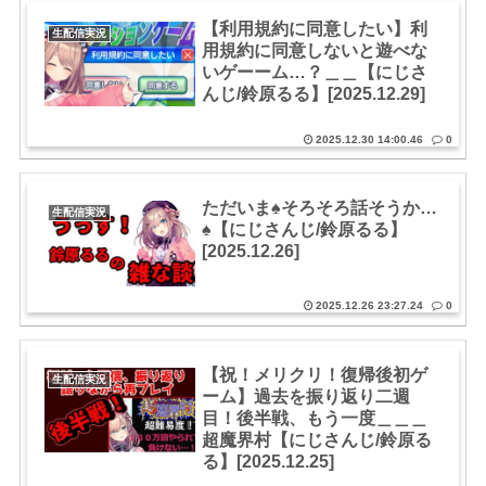
【利用規約に同意したい】利
生配信実況
用規約に同意しないと遊べな
いゲーーム…？＿＿【にじさ
んじ/鈴原るる】[2025.12.29]
2025.12.30 14:00.46
0
ただいま♠そろそろ話そうか…
生配信実況
♠【にじさんじ/鈴原るる】
[2025.12.26]
2025.12.26 23:27.24
0
【祝！メリクリ！復帰後初ゲ
生配信実況
ーム】過去を振り返り二週
目！後半戦、もう一度＿＿＿
超魔界村【にじさんじ/鈴原る
る】[2025.12.25]