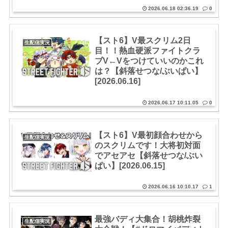
2026.06.18 02:36.19
0
【スト6】V最スクリム2日
生配信実況
目！！熱血硬派ファイトクラ
ブV←Vをつけていいのかこれ
は？【斜落せつな/ぶいぱい】
[2026.06.16]
2026.06.17 10:11.05
0
【スト6】V最初顔合わせから
生配信実況
のスクリムです！大将初対面
でアセアセ【斜落せつな/ぶい
ぱい】[2026.06.15]
2026.06.16 10:10.17
1
最強バディ大集合！胡桃炸裂
生配信実況