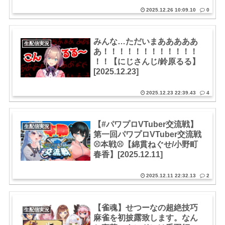
2025.12.26 10:09.10
0
みんな…ただいまあああああ
生配信実況
あ！！！！！！！！！！！！
！！【にじさんじ/鈴原るる】
[2025.12.23]
2025.12.23 22:39.43
4
【#パワプロVTuber交流戦】
生配信実況
第一回パワプロVTuber交流戦
⚾本戦⚾【綿貫ねぐせ/小野町
春香】[2025.12.11]
2025.12.11 22:32.13
2
【雀魂】せつーなの超絶技巧
生配信実況
麻雀を初披露致します。なん