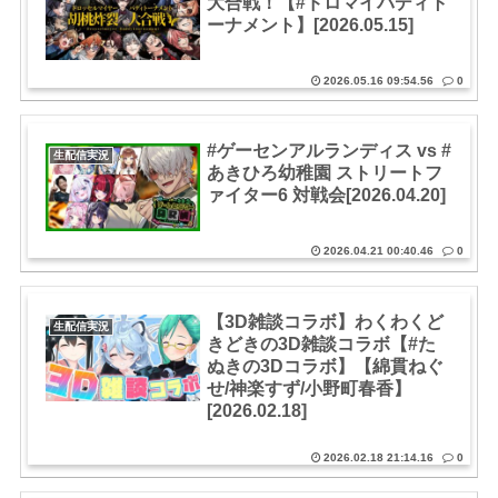
大合戦！【#ドロマイバディト
ーナメント】[2026.05.15]
2026.05.16 09:54.56
0
#ゲーセンアルランディス vs #
生配信実況
あきひろ幼稚園 ストリートフ
ァイター6 対戦会[2026.04.20]
2026.04.21 00:40.46
0
【3D雑談コラボ】わくわくど
生配信実況
きどきの3D雑談コラボ【#た
ぬきの3Dコラボ】【綿貫ねぐ
せ/神楽すず/小野町春香】
[2026.02.18]
2026.02.18 21:14.16
0