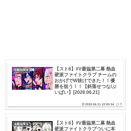
【スト6】#V最協第二幕 熱血
生配信実況
硬派ファイトクラブ チームの
おかげでW抜けできた！！優
勝を狙う！！【斜落せつな/ぶ
いぱい】[2026.06.21]
2026.06.21 22:00.34
7
【スト6】#V最協第二幕 熱血
生配信実況
硬派ファイトクラブついに本