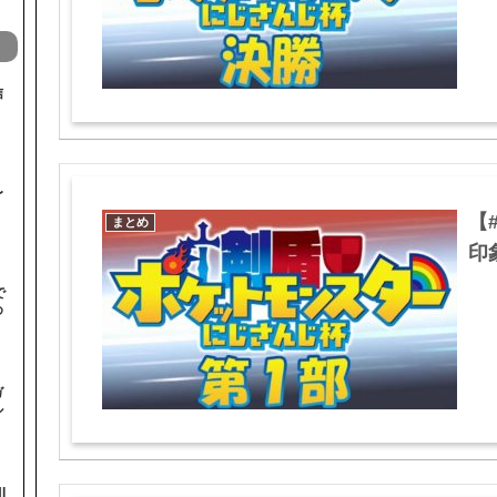
信
〜
【
まとめ
印
で
め
ガ
ル
I