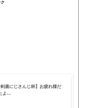
ンク
#剣盾にじさんじ杯】お疲れ様だ
たよ…