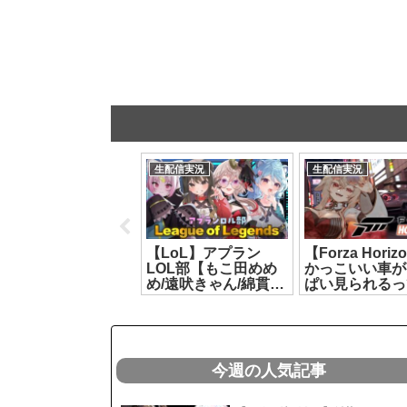
生配信実況
生配信実況
生配信実況
【とららの麻雀教
【LoL】アプラン
【Forza Horiz
室】本当に知識０で
LOL部【もこ田めめ
かっこいい車が
はじめるまーじゃん
め/遠吠きゃん/綿貫ね
ぱい見られるっ
❤#2【どっとライブ
ぐせ/彩歌すいれん】
いて‼️【どっと
七星みりり】
[2026.07.09]
/ もこ田めめめ
2026.07.24]
[2026.07.07]
今週の人気記事