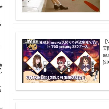
せ
ス
#
【V
生配信実況
！
＃
天開
sa
[20
督
年
い
マ
聴
デ