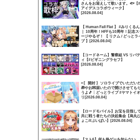
さんをお迎えして歌います。🐟【
アイデスコラボウィーク】
[2026.08.04]
【 Human Fall Flat 】 #みりくるん
｜ 10周年！HFFも10周年！記念ス
ージやるぞ！ 【 リクム / どっとラ
ブ 】[2026.08.04]
【コードネーム】警察組 VS リバ
ィ【#ビギニングラセフ】
[2026.08.04]
>〖 開封 〗ソロライブでいただい
🎁やお💌届いたので開けさせても
うよ🎵┊どっとライブ #ヤマトイ
リ[2026.08.04]
【ロードモバイル】お宝を目指し
共に戦う者たちの決起集会【烏丸
ょこ/#ぶいぱい】[2026.08.04]
【スト6】何も格ゲーを知らない