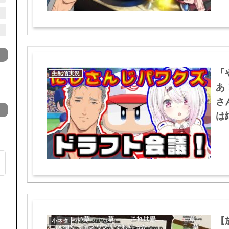
「
生配信実況
あ
さ
は絶
【
小ネタ