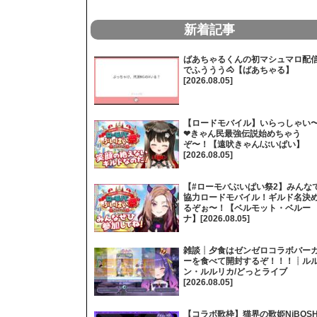
新着記事
ばあちゃるくんの初マシュマロ配
でふううう🐴【ばあちゃる】
[2026.08.05]
【ロードモバイル】いらっしゃい
❤きゃん民最強伝説始めちゃう
ぞ〜！【遠吠きゃん/ぶいぱい】
[2026.08.05]
【#ローモバぶいぱい祭2】みんな
協力ロードモバイル！ギルド名決
るぞぉ〜！【ベルモット・ベルー
ナ】[2026.08.05]
雑談┊夕食はゼンゼロコラボバー
ーを食べて開封するぞ！！！┊ル
ン・ルルリカ/どっとライブ
[2026.08.05]
【コラボ歌枠】猫界の歌姫NiBOSH