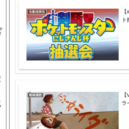
#
【
生配信実況
ト抽
テ
イ
テ
た
ら
オ
【
動画感想
ライ
て
ぴ