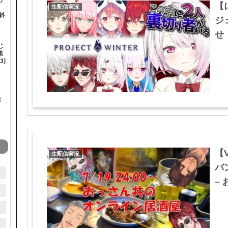
【
生配信実況
斜
ジ
せ！
じ
第
3]
は
】
【
生配信実況
バ
– 