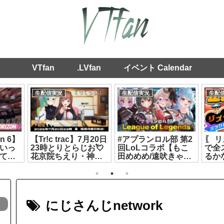
VTfan
.LVfan
イベント Calendar
生配信実況
生配信実況
生配
on 6】
【Tr!c trac】7月20日
#アプランロル部 第2
〖 
いっ
23時とりとらじお💘
回LoLコラボ【もこ
で全
てき
花京院ちえり・神楽
田めめめ/遠吠きゃん/
るか
ライブ
すず【 第133回 #とり
綿貫ねぐせ/彩歌すい
よ
】
とら放送 】
れん】[2026.08.02]
#ヤ
[2026.07.20]
[2026
にじさんじnetwork