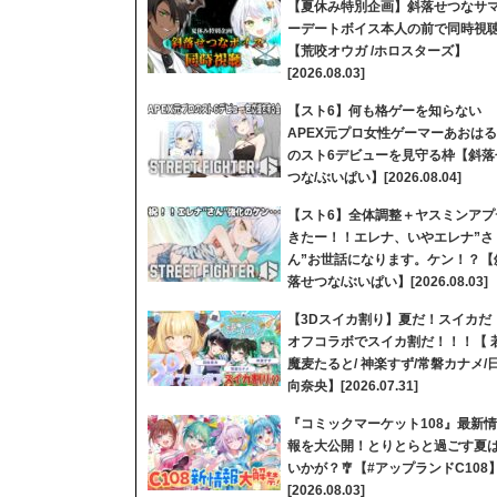
【夏休み特別企画】斜落せつなサ
ーデートボイス本人の前で同時視
【荒咬オウガ /ホロスターズ】
[2026.08.03]
【スト6】何も格ゲーを知らない
APEX元プロ女性ゲーマーあおはる
のスト6デビューを見守る枠【斜落
つな/ぶいぱい】[2026.08.04]
【スト6】全体調整＋ヤスミンアプ
きたー！！エレナ、いやエレナ”さ
ん”お世話になります。ケン！？【
落せつな/ぶいぱい】[2026.08.03]
【3Dスイカ割り】夏だ！スイカだ
オフコラボでスイカ割だ！！！【 
魔麦たると/ 神楽すず/常磐カナメ/
向奈央】[2026.07.31]
『コミックマーケット108』最新情
報を大公開！とりとらと過ごす夏
いかが？🎐【#アップランドC108
[2026.08.03]