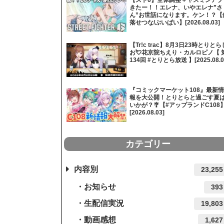
きたー！！エレナ、いやエレナ”さ
ん”お世話になります。ケン！？【
落せつな/ぶいぱい】[2026.08.03]
【Tr!c trac】8月3日23時とりとら
お💘花京院ちえり・カルロピノ【 
134回 #とりとら放送 】[2025.08.0
『コミックマーケット108』最新情
報を大公開！とりとらと過ごす夏
いかが？🎐【#アップランドC108
[2026.08.03]
カテゴリー
内容別
23,255
お知らせ
393
生配信実況
19,803
動画感想
1,627