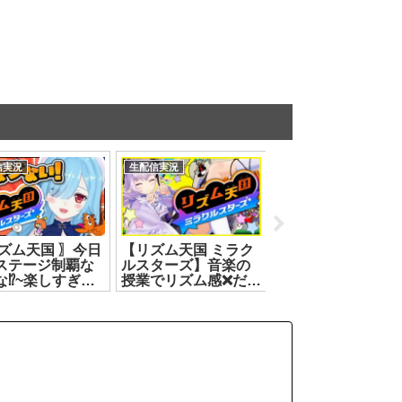
信実況
生配信実況
生配信実況
リズム天国 〗今日
【リズム天国 ミラク
【スプラトゥーン 
ステージ制覇な
ルスターズ】音楽の
イダース】念願
な⁉~楽しすぎる
授業でリズム感❌️だっ
の！！！スピンオ
~┊どっとライブ
たけどいけらぁ⁉️【カ
フ！！！【神楽す
マトイオリ
ルロ・ピノ】
ず】[2026.07.23]
.07.22]
[2026.07.11]