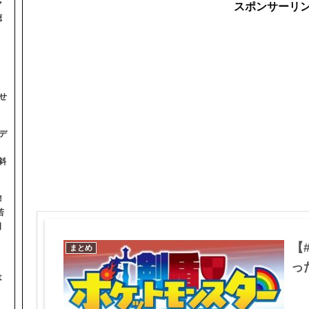
マ
スポンサーリ
聴
せ
デ
斜
！
若
日
【
まとめ
っ
は
】