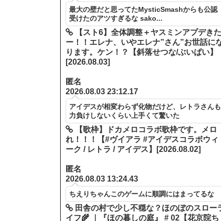
最大の壁だと思ってたMysticSmashからも公認
受けたのアツすぎるな sako...
【スト6】全体調整＋ヤスミンアプデき
ー！！エレナ、いやエレナ”さん”お世話に
ります。ケン！？【斜落せつな/ぶいぱい】
[2026.08.03]
匿名
2026.08.03 23:12.17
アイデスが相変わらず化物だけど、レトラさん
力負けしないくらい上手くて驚いた
【歌枠】ドカメロコラボ歌枠です。メロ
れ！！！【#ヴイアラ #アイデスコラボウィ
ーク / レトラ / アイデス】[2026.08.02]
匿名
2026.08.03 13:24.43
ちえりちゃんこのゲームに順調にはまってるな
田舎の村で少し不穏な？ほのぼのスロー
イフ🌾 ｜『ほの暮しの庭』 # 02【花京院ち