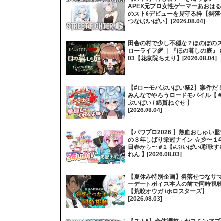
APEX元プロ女性ゲーマーあおはる
のスト6デビューを見守る枠【斜落
つな/ぶいぱい】[2026.08.04]
田舎の村で少し不穏な？ほのぼの
ローライフ🌾 ｜『ほの暮しの庭』 
03【花京院ちえり】[2026.08.04]
【#ローモバぶいぱい祭2】案件だ
みんなでやろうロードモバイル【
ぶいぱい / 綿貫ねぐせ 】
[2026.08.04]
【パワプロ2026 】熱血おしゅい監
の３年しばり栄冠ナイン ☆彡〜１
目春から〜＃1【#ぶいぱい/彩歌す
れん 】[2026.08.03]
【夏休み特別企画】斜落せつなサ
ーデートボイス本人の前で同時視
【荒咬オウガ /ホロスターズ】
[2026.08.03]
【スト6】全体調整＋ヤスミンアプ