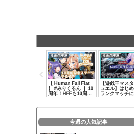
電脳少女シロ
生配信実況
国 ミラク
母性系VTuberによる
【遊戯王マスターデ
ズ】ウラか
ママみ全開プレイを
ュエル🔰】人生初⁉️遊
神楽すず】
ご覧あれ👶🍼【電脳
戯王に挑戦‼️【カル
6]
少女シロ】
ロ・ピノ】
[2026.07.31]
[2026.07.10]
今週の人気記事