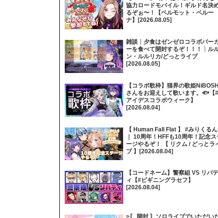
協力ロードモバイル！ギルド名決
るぞぉ〜！【ベルモット・ベルー
ナ】[2026.08.05]
雑談┊夕食はゼンゼロコラボバー
ーを食べて開封するぞ！！！┊ル
ン・ルルリカ/どっとライブ
[2026.08.05]
【コラボ歌枠】猫界の歌姫NiBOSH
さんをお迎えして歌います。🐟【
アイデスコラボウィーク】
[2026.08.04]
【 Human Fall Flat 】 #みりくるん
｜ 10周年！HFFも10周年！記念ス
ージやるぞ！ 【 リクム / どっとラ
ブ 】[2026.08.04]
【コードネーム】警察組 VS リバ
ィ【#ビギニングラセフ】
[2026.08.04]
>〖 開封 〗ソロライブでいただい