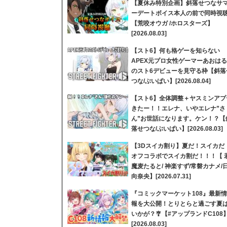
【夏休み特別企画】斜落せつなサ
ーデートボイス本人の前で同時視
【荒咬オウガ /ホロスターズ】
[2026.08.03]
【スト6】何も格ゲーを知らない
APEX元プロ女性ゲーマーあおはる
のスト6デビューを見守る枠【斜落
つな/ぶいぱい】[2026.08.04]
【スト6】全体調整＋ヤスミンアプ
きたー！！エレナ、いやエレナ”さ
ん”お世話になります。ケン！？【
落せつな/ぶいぱい】[2026.08.03]
【3Dスイカ割り】夏だ！スイカだ
オフコラボでスイカ割だ！！！【 
魔麦たると/ 神楽すず/常磐カナメ/
向奈央】[2026.07.31]
『コミックマーケット108』最新情
報を大公開！とりとらと過ごす夏
いかが？🎐【#アップランドC108
[2026.08.03]