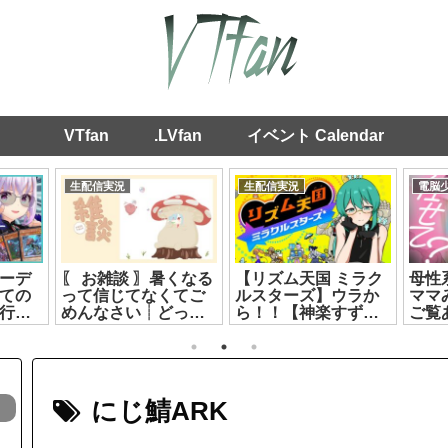
VTfan
.LVfan
イベント Calendar
生配信実況
生配信実況
生配信実況
【LoL】アプラン
#みりくるん めっち
雑談┊誘惑の夏
LOL部【もこ田めめ
ゃカメレオンコラボ
DA🌟I🌟SU
め/遠吠きゃん/綿貫ね
【リクム/七星みりり/
大喜びなはず
ぐせ/彩歌すいれん】
ルルン・ルルリカ】
ルルン・ルル
[2026.07.09]
[2026.07.16]
っとライブ
[2026.07.25]
にじ鯖ARK