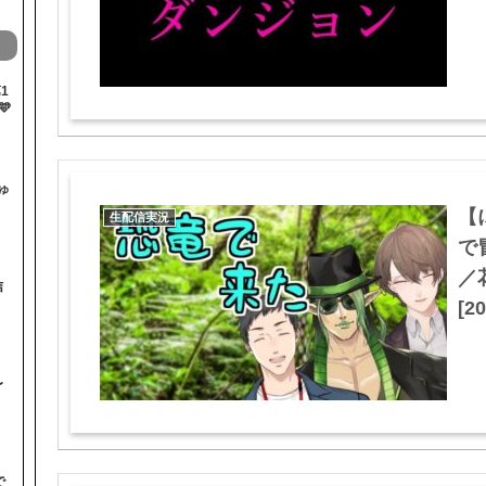
1

ゅ
【
生配信実況
で
／
信
[20
〜
で