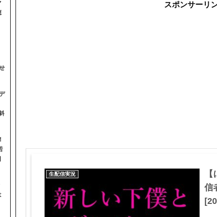
マ
スポンサーリ
聴
せ
デ
斜
！
若
日
【
生配信実況
信
は
[20
】