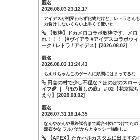
匿名
2026.08.03 23:12.17
アイデスが相変わらず化物だけど、レトラさん
力負けしないくらい上手くて驚いた
【歌枠】ドカメロコラボ歌枠です。メロ
れ！！！【#ヴイアラ #アイデスコラボウィ
ーク / レトラ / アイデス】[2026.08.02]
匿名
2026.08.03 13:24.43
ちえりちゃんこのゲームに順調にはまってるな
田舎の村で少し不穏な？ほのぼのスロー
イフ🌾 ｜『ほの暮しの庭』 # 02【花京院ち
えり】[2026.08.02]
匿名
2026.07.31 18:14.35
なんやかんや最終試合まで総合4位につけてたの
流石やな フルパだからとネッシー強制し...
【APEX】たかハルカスタムに出ますの