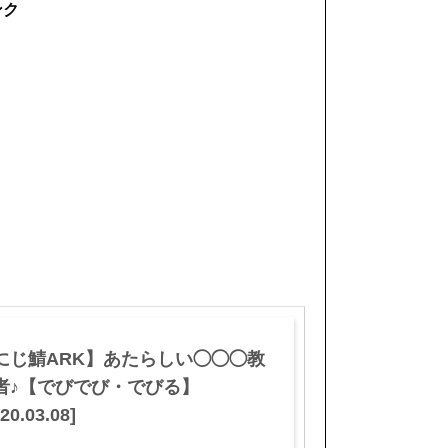
ンク
にじ鯖ARK】あたらしい◯◯◯教
者♪【でびでび・でびる】
20.03.08]