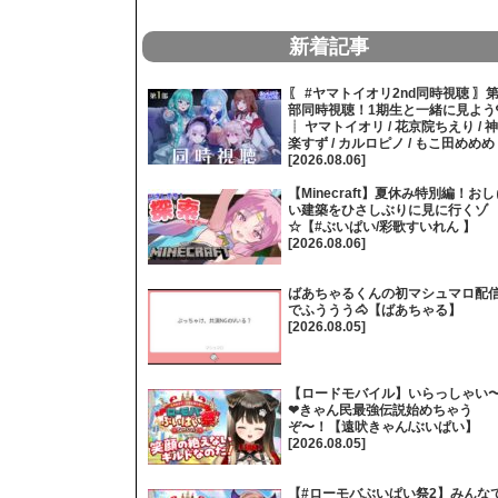
新着記事
〖 #ヤマトイオリ2nd同時視聴 〗第
部同時視聴！1期生と一緒に見よう
┊ ヤマトイオリ / 花京院ちえり / 神
楽すず / カルロピノ / もこ田めめめ
[2026.08.06]
【Minecraft】夏休み特別編！おし
い建築をひさしぶりに見に行くゾ
☆【#ぶいぱい/彩歌すいれん 】
[2026.08.06]
ばあちゃるくんの初マシュマロ配
でふううう🐴【ばあちゃる】
[2026.08.05]
【ロードモバイル】いらっしゃい
❤きゃん民最強伝説始めちゃう
ぞ〜！【遠吠きゃん/ぶいぱい】
[2026.08.05]
【#ローモバぶいぱい祭2】みんな