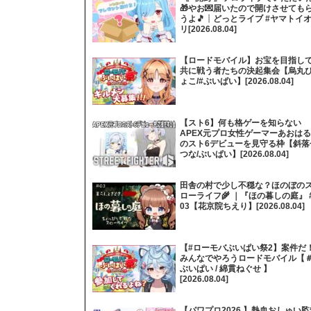
🎁やお💌届いたので開けさせても
うよ🎵┊どっとライブ #ヤマトイ
リ[2026.08.04]
【ロードモバイル】お宝を目指し
共に戦う者たちの決起集会【烏丸
ょこ/#ぶいぱい】[2026.08.04]
【スト6】何も格ゲーを知らない
APEX元プロ女性ゲーマーあおはる
のスト6デビューを見守る枠【斜落
つな/ぶいぱい】[2026.08.04]
田舎の村で少し不穏な？ほのぼの
ローライフ🌾 ｜『ほの暮しの庭』 
03【花京院ちえり】[2026.08.04]
【#ローモバぶいぱい祭2】案件だ
みんなでやろうロードモバイル【
ぶいぱい / 綿貫ねぐせ 】
[2026.08.04]
【パワプロ2026 】熱血おしゅい監