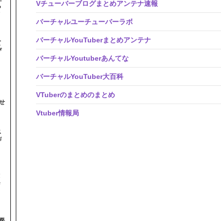
Vチューバーブログまとめアンテナ速報
ら
オ
バーチャルユーチューバーラボ
バーチャルYouTuberまとめアンテナ
て
ぴ
バーチャルYoutuberあんてな
バーチャルYouTuber大百科
VTuberのまとめのまとめ
せ
Vtuber情報局
ス
#
！
＃
督