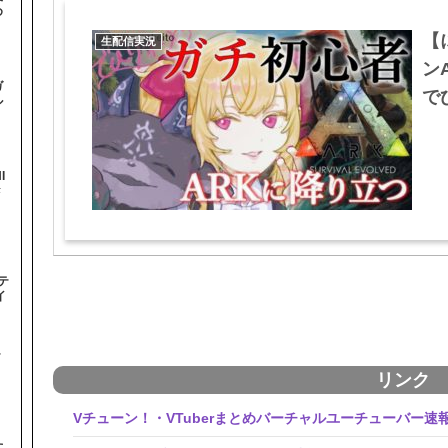
め
【
生配信実況
ン
ガ
でび
ル
I
#
テ
イ
テ
リンク
Vチューン！・VTuberまとめバーチャルユーチューバー速
た