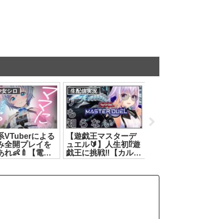
生配信実況
生配信実況
生
に🌟
絶対に乗ってはいけ
雑談・8月おはよう～
#
KE🌟も
ない ｜『異界エレベ
～～！！！【神楽す
DA
！！┊
ーター』【花京院ち
ず】[2026.08.02]
音羽
リカ/ど
えり】[2026.07.26]
よし
楽す