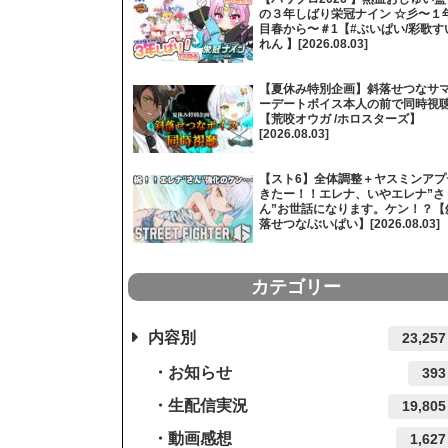
の３年しばり栄冠ナイン ☆彡〜１
目春から〜＃1【#ぶいぱい/彩歌す
れん 】[2026.08.03]
【夏休み特別企画】斜落せつなサ
ーデートボイス本人の前で同時視
【荒咬オウガ /ホロスターズ】
[2026.08.03]
【スト6】全体調整＋ヤスミンアプ
きたー！！エレナ、いやエレナ”さ
ん”お世話になります。ケン！？【
落せつな/ぶいぱい】[2026.08.03]
カテゴリー
内容別
23,257
お知らせ
393
生配信実況
19,805
動画感想
1,627