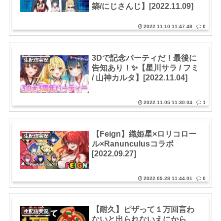
築/にじさんじ】[2022.11.09]
2022.11.10 11:47.48
0
3Dで記念パーティだ！最後に
生配信実況
告知あり！✨【星川サラ / フミ
/ 山神カルタ】[2022.11.04]
2022.11.05 11:30.04
1
【Feign】織姫星×ロリコロー
生配信実況
ル×Ranunculusコラボ
[2022.09.27]
2022.09.28 11:44.01
0
【耐久】ピザって１万回言わ
生配信実況
ないと出られないえにから