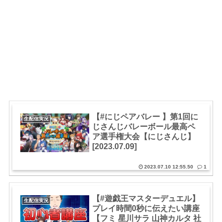
【#にじペアバレー 】第1回に
生配信実況
じさんじバレーボール最高ペ
ア選手権大会【にじさんじ】
[2023.07.09]
2023.07.10 12:55.50
1
【#遊戯王マスターデュエル】
生配信実況
プレイ時間0秒に伝えたい講座
【フミ 星川サラ 山神カルタ 社