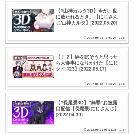
【#山神カルタ3D】今が、世
生配信実況
に放たれるとき。【にじさん
じ/山神カルタ】[2022.05.20]
2022.05.21 10:56.28
0
【！？】絆を試そうと思った
動画感想
ら大惨事になりかけた【にじ
クイ #23】[2022.05.17]
2022.05.18 10:35.23
0
【#長尾景3D】”無罪”お披露
生配信実況
目配信【長尾景/にじさんじ】
[2022.04.30]
2022.05.01 08:24.38
0