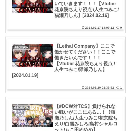
いていきます！！！【Vtuber
花京院ちえり視点 /人生つみこ/
猫瀬乃しん】[2024.02.16]
2024.02.17 14:00.12
0
【Lethal Company】ここで
生配信実況
働かせてください！！ここで
働きたいんです！！！
【Vtuber 花京院ちえり視点 /
人生つみこ/猫瀬乃しん】
[2024.01.19]
2024.01.20 01:35.52
1
【#DCW対TCS】負けられな
生配信実況
い戦いがここにある…！【猫
瀬乃しん/人生つみこ/花京院ち
えり/白雪みしろ/島村シャルロ
ット/もこ田めめめ】