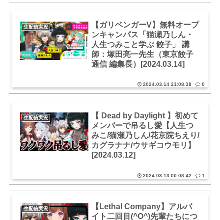
【ガリベンガーV】無料オープ
生配信実況
ンキャンパス「猫瀬乃しん・
人生つみこと学ぶ 餃子」 講
師：塚田亮一先生（東京餃子
通信 編集長）[2024.03.14]
2024.03.14 21:08.38
0
【 Dead by Daylight 】初めて
生配信実況
メンバーで吊るし愛【人生つ
みこ/猫瀬乃しん/花京院ちえり/
カグラナナ/ウサギコウモリ】
[2024.03.12]
2024.03.13 00:08.42
1
【Lethal Company】アルバ
生配信実況
イト二回目(^O^)先輩たちにつ