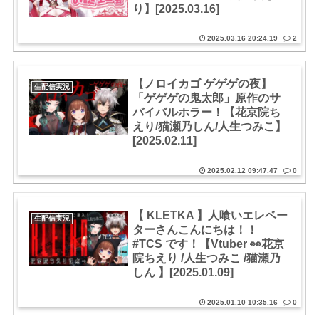
り】[2025.03.16]
2025.03.16 20:24.19
2
【ノロイカゴ ゲゲゲの夜】
生配信実況
「ゲゲゲの鬼太郎」原作のサ
バイバルホラー！【花京院ち
えり/猫瀬乃しん/人生つみこ】
[2025.02.11]
2025.02.12 09:47.47
0
【 KLETKA 】人喰いエレベー
生配信実況
ターさんこんにちは！！
#TCS です！【Vtuber 👀花京
院ちえり /人生つみこ /猫瀬乃
しん 】[2025.01.09]
2025.01.10 10:35.16
0