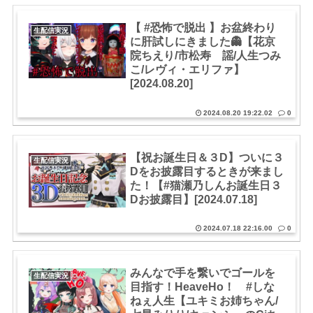
【 #恐怖で脱出 】お盆終わり
生配信実況
に肝試しにきました👻【花京
院ちえり/市松寿ゞ謡/人生つみ
こ/レヴィ・エリファ】
[2024.08.20]
2024.08.20 19:22.02
0
【祝お誕生日＆３D】ついに３
生配信実況
Dをお披露目するときが来まし
た！【#猫瀬乃しんお誕生日３
Dお披露目】[2024.07.18]
2024.07.18 22:16.00
0
みんなで手を繋いでゴールを
生配信実況
目指す！HeaveHo！ #しな
ねぇ人生【ユキミお姉ちゃん/