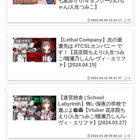
七星みりり/キョンシーのCiち
ゃん/人生つみこ】
2024.06.06 23:10.17
0
【Lethal Company】次の派
生配信実況
遣先は #TCSLカンパニー で
す！【花京院ちえり/人生つみ
こ/猫瀬乃しん/レヴィ・エリフ
ァ】[2024.04.15]
2024.04.16 00:37.07
1
【迷宮校舎 | School
生配信実況
Labyrinth】怖い深夜の学校で
遊ぶよ🏫👻【Vtuber 花京院ち
えり/人生つみこ/猫瀬乃しん/レ
ヴィ・エリファ】[2024.03.27]
2024.03.28 09:46.14
0