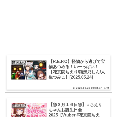
【R.E.P.O】怪物から逃げて宝
生配信実況
物あつめる！いーっぱい！
【花京院ちえり/猫瀬乃しん/人
生つみこ】[2025.05.24]
2025.05.25 10:58.37
0
【🎂３月１６日🎂】 #ちえり
生配信実況
ちゃんお誕生日会
2025【Vtuber #花京院ちえ