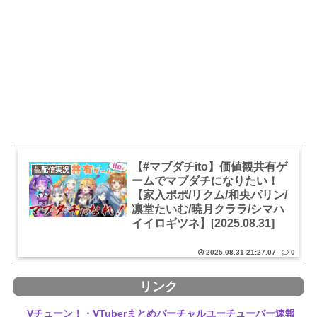
【#マブダチito】価値観共有ゲ
生配信実況
ームでマブダチになりたい！
【家入ポポ/リクム/和央パリン/
凛堂たいむ/暁月クララ/シマハ
イイロギツネ】[2025.08.31]
2025.08.31 21:27.07
0
リンク
Vチューン！・VTuberまとめバーチャルユーチューバー速報