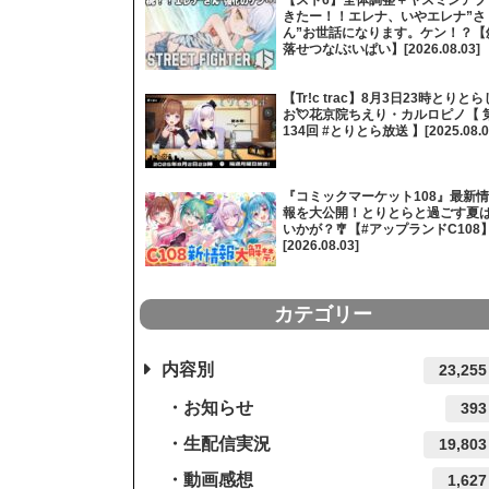
きたー！！エレナ、いやエレナ”さ
ん”お世話になります。ケン！？【
落せつな/ぶいぱい】[2026.08.03]
【Tr!c trac】8月3日23時とりとら
お💘花京院ちえり・カルロピノ【 
134回 #とりとら放送 】[2025.08.0
『コミックマーケット108』最新情
報を大公開！とりとらと過ごす夏
いかが？🎐【#アップランドC108
[2026.08.03]
カテゴリー
内容別
23,255
お知らせ
393
生配信実況
19,803
動画感想
1,627