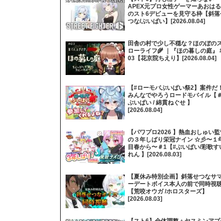
APEX元プロ女性ゲーマーあおはる
のスト6デビューを見守る枠【斜落
つな/ぶいぱい】[2026.08.04]
田舎の村で少し不穏な？ほのぼの
ローライフ🌾 ｜『ほの暮しの庭』 
03【花京院ちえり】[2026.08.04]
【#ローモバぶいぱい祭2】案件だ
みんなでやろうロードモバイル【
ぶいぱい / 綿貫ねぐせ 】
[2026.08.04]
【パワプロ2026 】熱血おしゅい監
の３年しばり栄冠ナイン ☆彡〜１
目春から〜＃1【#ぶいぱい/彩歌す
れん 】[2026.08.03]
【夏休み特別企画】斜落せつなサ
ーデートボイス本人の前で同時視
【荒咬オウガ /ホロスターズ】
[2026.08.03]
【スト6】全体調整＋ヤスミンアプ