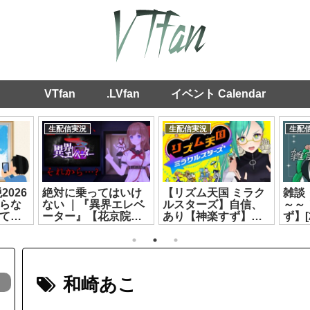
VTfan
.LVfan
イベント Calendar
生配信実況
生配信実況
生配
2026
絶対に乗ってはいけ
【リズム天国 ミラク
雑談
らな
ない ｜『異界エレベ
ルスターズ】自信、
～～
てい
ーター』【花京院ち
あり【神楽すず】
ず】[2
ライブ
えり】[2026.07.26]
[2026.07.08]
和崎あこ