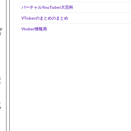
#
バーチャルYouTuber大百科
VTuberのまとめのまとめ
Vtuber情報局
テ
イ
テ
た
ら
オ
て
ぴ