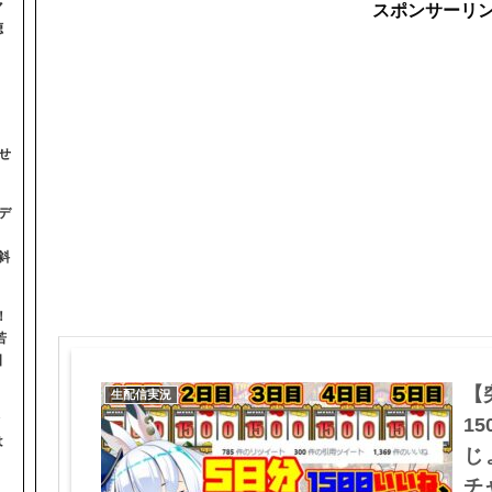
マ
スポンサーリ
聴
せ
デ
斜
！
若
日
【
生配信実況
1
は
じ
】
チャ