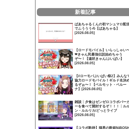
新着記事
ばあちゃるくんの初マシュマロ配
でふううう🐴【ばあちゃる】
[2026.08.05]
【ロードモバイル】いらっしゃい
❤きゃん民最強伝説始めちゃう
ぞ〜！【遠吠きゃん/ぶいぱい】
[2026.08.05]
【#ローモバぶいぱい祭2】みんな
協力ロードモバイル！ギルド名決
るぞぉ〜！【ベルモット・ベルー
ナ】[2026.08.05]
雑談┊夕食はゼンゼロコラボバー
ーを食べて開封するぞ！！！┊ル
ン・ルルリカ/どっとライブ
[2026.08.05]
【コラボ歌枠】猫界の歌姫NiBOSH