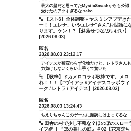
最大の壁だと思ってたMysticSmashからも公認
受けたのアツすぎるな sako...
【スト6】全体調整＋ヤスミンアプデき
ー！！エレナ、いやエレナ”さん”お世話に
ります。ケン！？【斜落せつな/ぶいぱい】
[2026.08.03]
匿名
2026.08.03 23:12.17
アイデスが相変わらず化物だけど、レトラさん
力負けしないくらい上手くて驚いた
【歌枠】ドカメロコラボ歌枠です。メロ
れ！！！【#ヴイアラ #アイデスコラボウィ
ーク / レトラ / アイデス】[2026.08.02]
匿名
2026.08.03 13:24.43
ちえりちゃんこのゲームに順調にはまってるな
田舎の村で少し不穏な？ほのぼのスロー
イフ🌾 ｜『ほの暮しの庭』 # 02【花京院ち