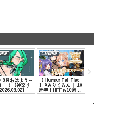
信実況
生配信実況
生配信実況
・8月おはよう～
【 Human Fall Flat
#みりくるん めっ
！！！【神楽す
】 #みりくるん ｜ 10
ゃカメレオンコラ
026.08.02]
周年！HFFも10周
【リクム/七星みりり
年！記念ステージや
ルルン・ルルリカ
るぞ！ 【 リクム / ど
[2026.07.16]
っとライブ 】
[2026.08.04]