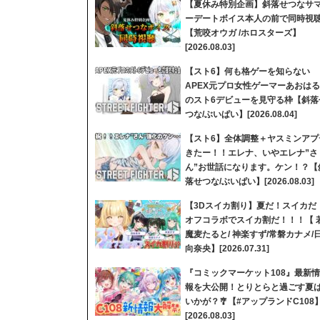
【夏休み特別企画】斜落せつなサ
ーデートボイス本人の前で同時視
【荒咬オウガ /ホロスターズ】
[2026.08.03]
【スト6】何も格ゲーを知らない
APEX元プロ女性ゲーマーあおはる
のスト6デビューを見守る枠【斜落
つな/ぶいぱい】[2026.08.04]
【スト6】全体調整＋ヤスミンアプ
きたー！！エレナ、いやエレナ”さ
ん”お世話になります。ケン！？【
落せつな/ぶいぱい】[2026.08.03]
【3Dスイカ割り】夏だ！スイカだ
オフコラボでスイカ割だ！！！【 
魔麦たると/ 神楽すず/常磐カナメ/
向奈央】[2026.07.31]
『コミックマーケット108』最新情
報を大公開！とりとらと過ごす夏
いかが？🎐【#アップランドC108
[2026.08.03]