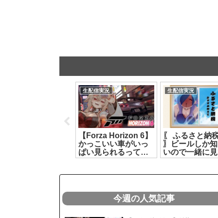
生配信実況
生配信実況
生配信実況
リングフィット アド
【Forza Horizon 6】
〖 ふるさと納税
ベンチャー┊3万人耐
かっこいい車がいっ
〗ビールしか知
久！！！！残り登録
ぱい見られるってき
いので一緒に見
者数＝負荷のリング
いて‼️【どっとライブ
こ🤔┊どっと
フィット！！┊ルル
/ もこ田めめめ】
#ヤマトイオリ
ン・ルルリカ/どっと
[2026.07.07]
[2026.07.07]
ライブ【ルルン・ル
リカ】[2026.07.27]
今週の人気記事