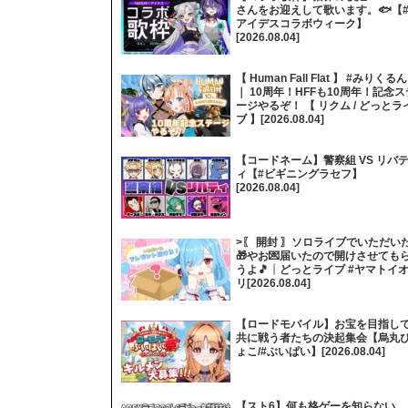
さんをお迎えして歌います。🐟【
アイデスコラボウィーク】
[2026.08.04]
【 Human Fall Flat 】 #みりくるん
｜ 10周年！HFFも10周年！記念ス
ージやるぞ！ 【 リクム / どっとラ
ブ 】[2026.08.04]
【コードネーム】警察組 VS リバ
ィ【#ビギニングラセフ】
[2026.08.04]
>〖 開封 〗ソロライブでいただい
🎁やお💌届いたので開けさせても
うよ🎵┊どっとライブ #ヤマトイ
リ[2026.08.04]
【ロードモバイル】お宝を目指し
共に戦う者たちの決起集会【烏丸
ょこ/#ぶいぱい】[2026.08.04]
【スト6】何も格ゲーを知らない