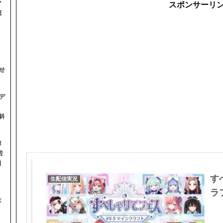
マ
スポンサーリ
聴
せ
デ
斜
！
若
日
す
生配信実況
ラフ
は
】