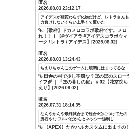
匿名
2026.08.03 23:12.17
アイデスが相変わらず化物だけど、レトラさん
力負けしないくらい上手くて驚いた
【歌枠】ドカメロコラボ歌枠です。メロ
れ！！！【#ヴイアラ #アイデスコラボウィ
ーク / レトラ / アイデス】[2026.08.02]
匿名
2026.08.03 13:24.43
ちえりちゃんこのゲームに順調にはまってるな
田舎の村で少し不穏な？ほのぼのスロー
イフ🌾 ｜『ほの暮しの庭』 # 02【花京院ち
えり】[2026.08.02]
匿名
2026.07.31 18:14.35
なんやかんや最終試合まで総合4位につけてたの
流石やな フルパだからとネッシー強制し...
【APEX】たかハルカスタムに出ますの