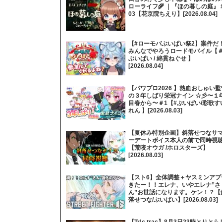
ローライフ🌾 ｜『ほの暮しの庭』 
03【花京院ちえり】[2026.08.04]
【#ローモバぶいぱい祭2】案件だ
みんなでやろうロードモバイル【
ぶいぱい / 綿貫ねぐせ 】
[2026.08.04]
【パワプロ2026 】熱血おしゅい監
の３年しばり栄冠ナイン ☆彡〜１
目春から〜＃1【#ぶいぱい/彩歌す
れん 】[2026.08.03]
【夏休み特別企画】斜落せつなサ
ーデートボイス本人の前で同時視
【荒咬オウガ /ホロスターズ】
[2026.08.03]
【スト6】全体調整＋ヤスミンアプ
きたー！！エレナ、いやエレナ”さ
ん”お世話になります。ケン！？【
落せつな/ぶいぱい】[2026.08.03]