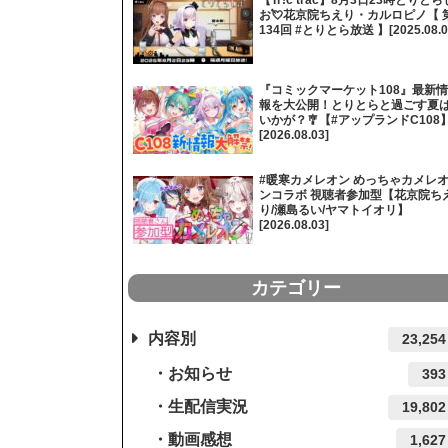
【Tr!c trac】8月3日23時とりとら
お💘花京院ちえり・カルロピノ【 
134回 #とりとら放送 】[2025.08.0
『コミックマーケット108』最新情
報を大公開！とりとらと過ごす夏
いかが？🎐【#アップランドC108
[2026.08.03]
#暖寒カメレオン めっちゃカメレ
ンコラボ 視聴者参加型【花京院ち
り/瀬島るい/ヤマトイオリ】
[2026.08.03]
カテゴリー
内容別
23,254
お知らせ
393
生配信実況
19,802
動画感想
1,627