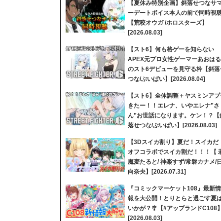
【夏休み特別企画】斜落せつなサ
ーデートボイス本人の前で同時視
【荒咬オウガ /ホロスターズ】
[2026.08.03]
【スト6】何も格ゲーを知らない
APEX元プロ女性ゲーマーあおはる
のスト6デビューを見守る枠【斜落
つな/ぶいぱい】[2026.08.04]
【スト6】全体調整＋ヤスミンアプ
きたー！！エレナ、いやエレナ”さ
ん”お世話になります。ケン！？【
落せつな/ぶいぱい】[2026.08.03]
【3Dスイカ割り】夏だ！スイカだ
オフコラボでスイカ割だ！！！【 
魔麦たると/ 神楽すず/常磐カナメ/
向奈央】[2026.07.31]
『コミックマーケット108』最新情
報を大公開！とりとらと過ごす夏
いかが？🎐【#アップランドC108
[2026.08.03]