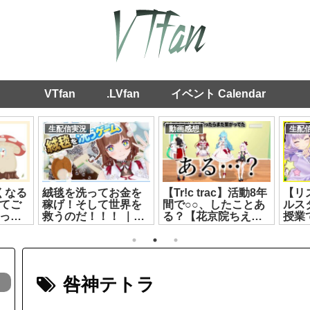
VTfan
.LVfan
イベント Calendar
生配信実況
動画感想
生配
くなる
絨毯を洗ってお金を
【Tr!c trac】活動8年
【リ
てご
稼げ！そして世界を
間で○○、したことあ
ルス
っと
救うのだ！！！ ｜
る？【花京院ちえり/
授業
イオ
『絨毯を洗うゲー
神楽すず/カルロピノ/
たけ
ム』【花京院ちえ
ヤマトイオリ】
ルロ
り】[2026.07.22]
[2026.08.01]
[2026
咎神テトラ