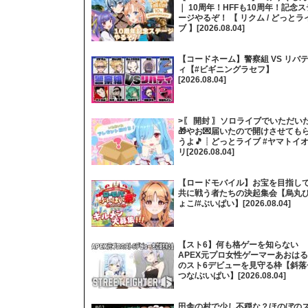
｜ 10周年！HFFも10周年！記念ス
ージやるぞ！ 【 リクム / どっとラ
ブ 】[2026.08.04]
【コードネーム】警察組 VS リバ
ィ【#ビギニングラセフ】
[2026.08.04]
>〖 開封 〗ソロライブでいただい
🎁やお💌届いたので開けさせても
うよ🎵┊どっとライブ #ヤマトイ
リ[2026.08.04]
【ロードモバイル】お宝を目指し
共に戦う者たちの決起集会【烏丸
ょこ/#ぶいぱい】[2026.08.04]
【スト6】何も格ゲーを知らない
APEX元プロ女性ゲーマーあおはる
のスト6デビューを見守る枠【斜落
つな/ぶいぱい】[2026.08.04]
田舎の村で少し不穏な？ほのぼの