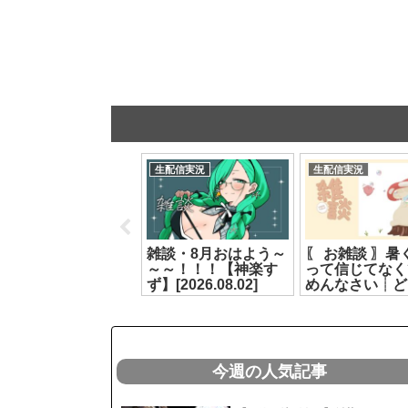
生配信実況
生配信実況
生配信実況
【 #カルロピノ生誕
雑談・8月おはよう～
〖 お雑談 〗暑
2026 】あなたの蜈
～～！！！【神楽す
って信じてなく
ｨ縺ｦが必要です【カ
ず】[2026.08.02]
めんなさい┊ど
ルロ・ピノ】
ライブ #ヤマト
2026.07.07]
リ[2026.07.09]
今週の人気記事