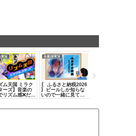
信実況
生配信実況
生配信実況
ズム天国 ミラク
〖 ふるさと納税2026
#アプランロル部 第
ターズ】音楽の
〗ビールしか知らな
回LoLコラボ【も
でリズム感❌️だっ
いので一緒に見てい
田めめめ/遠吠きゃん
どいけらぁ⁉️【カ
こ🤔┊どっとライブ
綿貫ねぐせ/彩歌す
・ピノ】
#ヤマトイオリ
れん】[2026.08.02]
.07.11]
[2026.07.07]