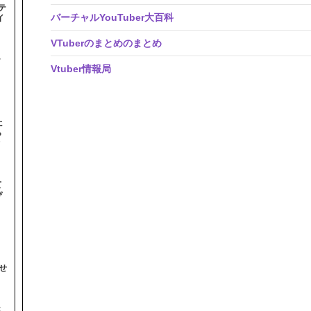
テ
バーチャルYouTuber大百科
イ
VTuberのまとめのまとめ
テ
Vtuber情報局
た
ら
オ
て
ぴ
せ
ス