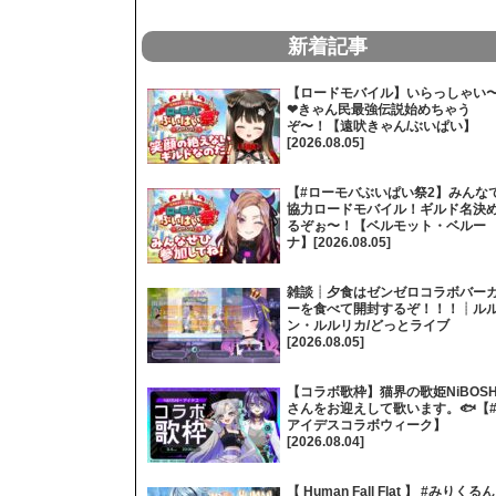
新着記事
【ロードモバイル】いらっしゃい
❤きゃん民最強伝説始めちゃう
ぞ〜！【遠吠きゃん/ぶいぱい】
[2026.08.05]
【#ローモバぶいぱい祭2】みんな
協力ロードモバイル！ギルド名決
るぞぉ〜！【ベルモット・ベルー
ナ】[2026.08.05]
雑談┊夕食はゼンゼロコラボバー
ーを食べて開封するぞ！！！┊ル
ン・ルルリカ/どっとライブ
[2026.08.05]
【コラボ歌枠】猫界の歌姫NiBOSH
さんをお迎えして歌います。🐟【
アイデスコラボウィーク】
[2026.08.04]
【 Human Fall Flat 】 #みりくるん