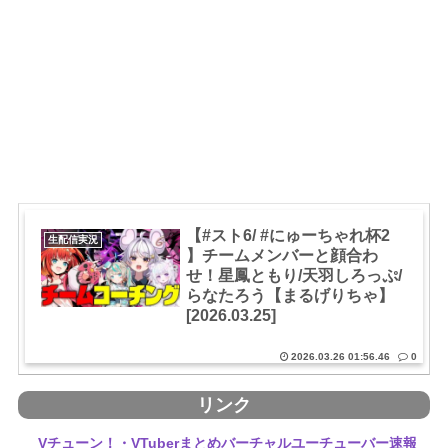
【#スト6/ #にゅーちゃれ杯2
生配信実況
】チームメンバーと顔合わ
せ！星鳳ともり/天羽しろっぷ/
らなたろう【まるげりちゃ】
[2026.03.25]
2026.03.26 01:56.46
0
リンク
Vチューン！・VTuberまとめバーチャルユーチューバー速報