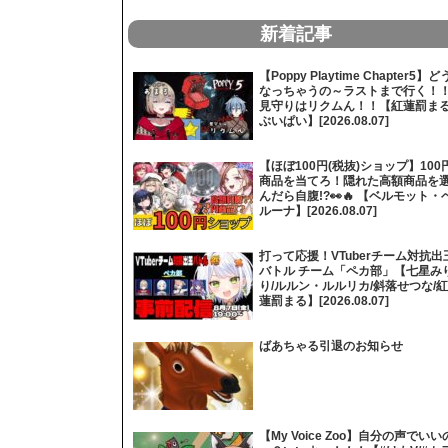
新着記事
【Poppy Playtime Chapter5】ど
なっちゃうの～ラストまで行く！
見守りはリクムん！！【紅蓮罰まる
ぶいぱい】[2026.08.07]
【ほぼ100円(税抜)ショップ】100
商品を当てろ！隠れた高額商品を
んだら自腹!?👀🔥 【ベルモット・
ルーナ】[2026.08.07]
打って応援！VTuberチーム対抗出
バトル チーム「ペカ部」【七星み
り/ルルン・ルルリカ/斜落せつな/紅
蓮罰まる】[2026.08.07]
ばあちゃる引退のお知らせ
【My Voice Zoo】自分の声でいい