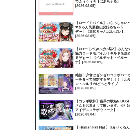
でふううう🐴【ばあちゃる】
[2026.08.05]
【ロードモバイル】いらっしゃい
❤きゃん民最強伝説始めちゃう
ぞ〜！【遠吠きゃん/ぶいぱい】
[2026.08.05]
【#ローモバぶいぱい祭2】みんな
協力ロードモバイル！ギルド名決
るぞぉ〜！【ベルモット・ベルー
ナ】[2026.08.05]
雑談┊夕食はゼンゼロコラボバー
ーを食べて開封するぞ！！！┊ル
ン・ルルリカ/どっとライブ
[2026.08.05]
【コラボ歌枠】猫界の歌姫NiBOSH
さんをお迎えして歌います。🐟【
アイデスコラボウィーク】
[2026.08.04]
【 Human Fall Flat 】 #みりくるん