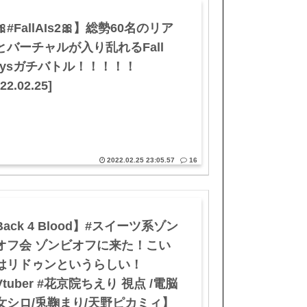
#FallAIs2🎀】総勢60名のリア
とバーチャルが入り乱れるFall
uysガチバトル！！！！！
22.02.25]
2022.02.25 23:05.57
16
ack 4 Blood】#スイーツ系ゾン
オフ会 ゾンビオフに来た！こい
はリドゥンというらしい！
tuber #花京院ちえり 視点 /電脳
女シロ/兎鞠まり/天野ピカミィ】