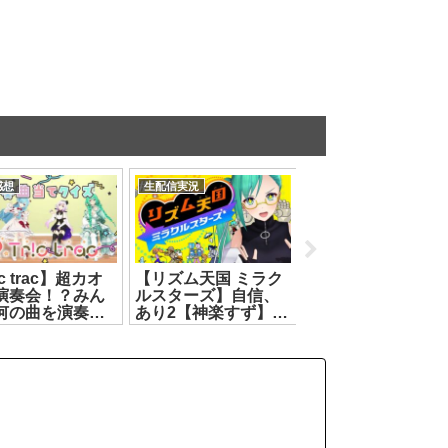
感想
生配信実況
生配信実況
!c trac】超カオ
【リズム天国 ミラク
【スプラトゥーン 
演奏会！？みん
ルスターズ】自信、
イダース】念願
何の曲を演奏し
あり2【神楽すず】
の！！！スピンオ
かわかるかな？
[2026.07.10]
フ！！！【神楽す
京院ちえり/神楽
ず】[2026.07.23]
/カルロピノ/ヤマ
オリ】
.07.18]