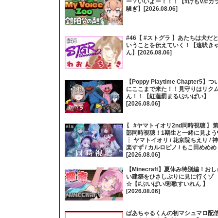
ー？いいよー！！！【#けもV/#カ
騒ぎ】[2026.08.06]
#46【 #ストグラ 】あたちは犬だ
いうことを伝えていく！【遠吠き
ん】[2026.08.06]
【Poppy Playtime Chapter5】つ
にここまで来た！！見守りはリク
ん！！【紅蓮罰まる/ぶいぱい】
[2026.08.06]
〖 #ヤマトイオリ2nd同時視聴 〗第
部同時視聴！1期生と一緒に見よう
┊ ヤマトイオリ / 花京院ちえり / 神
楽すず / カルロピノ / もこ田めめめ
[2026.08.06]
【Minecraft】夏休み特別編！おし
い建築をひさしぶりに見に行くゾ
☆【#ぶいぱい/彩歌すいれん 】
[2026.08.06]
ばあちゃるくんの初マシュマロ配