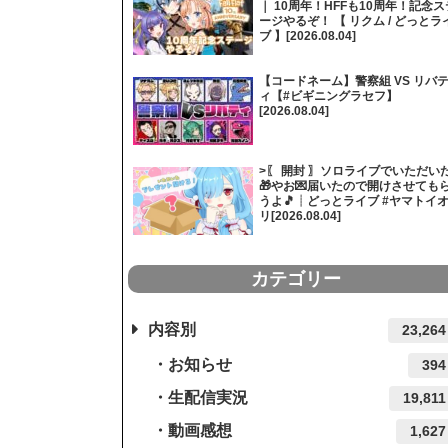
｜ 10周年！HFFも10周年！記念ス
ージやるぞ！ 【 リクム / どっとラ
ブ 】[2026.08.04]
【コードネーム】警察組 VS リバ
ィ【#ビギニングラセフ】
[2026.08.04]
>〖 開封 〗ソロライブでいただい
🎁やお💌届いたので開けさせても
うよ🎵┊どっとライブ #ヤマトイ
リ[2026.08.04]
カテゴリー
内容別
23,264
お知らせ
394
生配信実況
19,811
動画感想
1,627