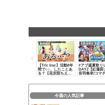
生配信実況
動画感想
生配信実況
#アプ盛夏歌リレー
【Tr!c trac】活動8年
#アプ盛夏歌リ
DAY1【花京院ちえ
間で○○、したことあ
DAY2【紅蓮罰
り/ルルン・ルルリカ/
る？【花京院ちえり/
音羽奏來/コマチ
秘間慈ぱね/銀棘ぐみ/
神楽すず/カルロピノ/
よしか⁂/乙夏れ
花百合ちゅみ】
ヤマトイオリ】
楽すず】[2026.0
2026.07.19]
[2026.08.01]
今週の人気記事