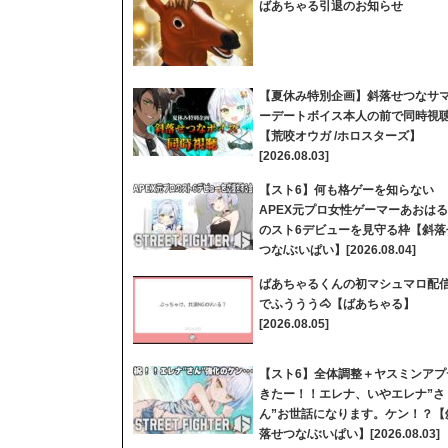
ばあちゃる引退のお知らせ
【夏休み特別企画】斜落せつなサ
ーデートボイス本人の前で同時視
【荒咬オウガ /ホロスターズ】
[2026.08.03]
【スト6】何も格ゲーを知らない
APEX元プロ女性ゲーマーあおはる
のスト6デビューを見守る枠【斜落
つな/ぶいぱい】[2026.08.04]
ばあちゃるくんの初マシュマロ配
でふううう🐴【ばあちゃる】
[2026.08.05]
【スト6】全体調整＋ヤスミンアプ
きたー！！エレナ、いやエレナ”さ
ん”お世話になります。ケン！？【
落せつな/ぶいぱい】[2026.08.03]