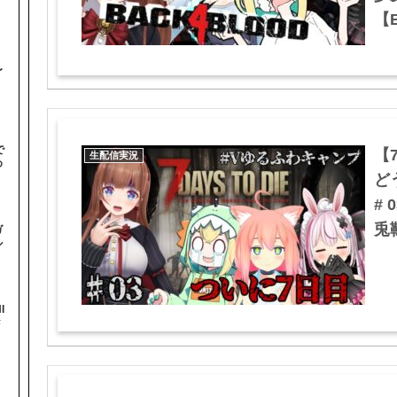
【B
〜
で
【7
生配信実況
め
ど
#
兎鞠
ガ
ル
I
#