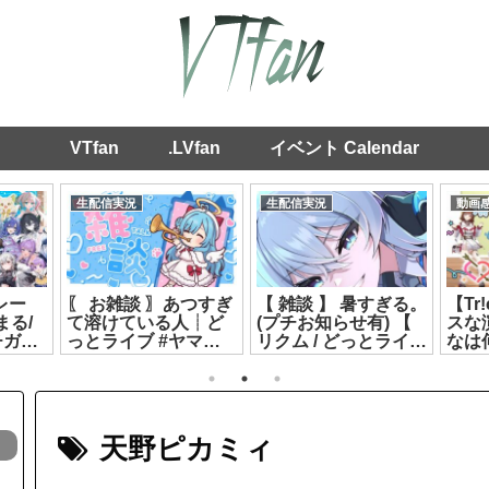
VTfan
.LVfan
イベント Calendar
生配信実況
生配信実況
動画
レー
〖 お雑談 〗あつすぎ
【 雑談 】 暑すぎる。
【Tr
まる/
て溶けている人┊ど
(プチお知らせ有) 【
スな
ガブ/
っとライブ #ヤマト
リクム / どっとライブ
なは
い/神
イオリ[2026.07.23]
】[2026.07.14]
てる
7.20]
【花
すず
トイ
[2026
天野ピカミィ