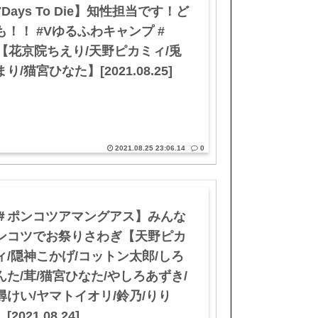
7Days To Die】知性担当です！ど
も！！ #Vゆるふわキャンプ #
2【花京院ちえり/天野ピカミィ/兎
り/猫宮ひなた】[2021.08.25]
2021.08.25 23:06.14
0
＃ポンコツアマングアス】みんな
ンコツでお祭りさわぎ【天野ピカ
ィ/隠神こかげ/コットン太郎/しろ
んた/茸/猫宮ひなた/やしろあずき/
尋けい/ヤマトイオリ/鈴乃/りり
[2021.08.24]