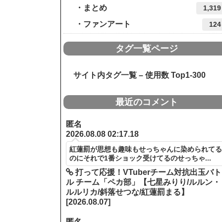
まとめ
1,319
ファンアート
124
タグ一覧ページ
サイト内タグ一覧 – 使用数 Top1-300
最近のコメント
匿名
2026.08.08 02:17.18
紅蓮罰が思想も趣味もせっちゃんに染められて
のにそれで1番ショック受けてるのせっちゃ...
打って応援！VTuberチーム対抗出玉バト
ル チーム「ペカ部」【七星みりり/ルルン・
ルルリカ/斜落せつな/紅蓮罰まる】
[2026.08.07]
匿名