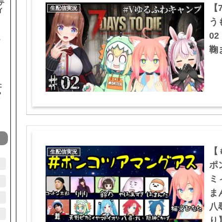
テ
【
生配信実況
イ
う
0
テ
鞠ま
た
ら
オ
【
生配信実況
ポ
ミ
ま
八
り】