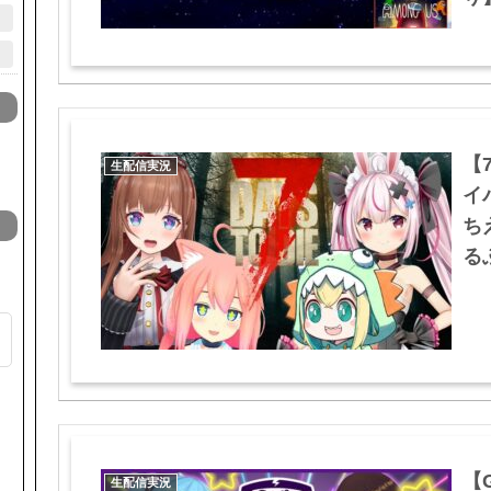
【7
生配信実況
イ
ち
るふ
る
【
生配信実況