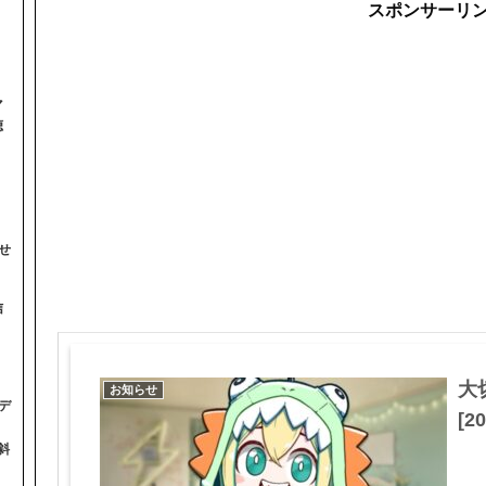
スポンサーリ
マ
聴
せ
信
大
お知らせ
デ
[20
斜