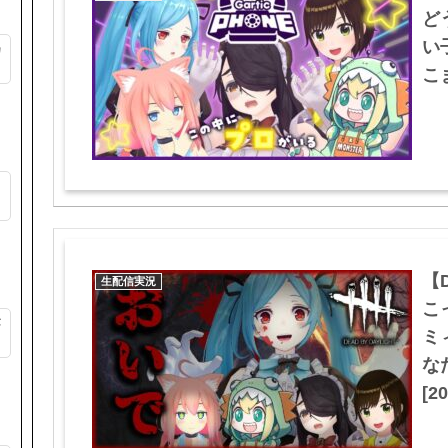
ど
い
カ
こま
ッ
【D
生配信実況
こ
が
ミ
な
[20