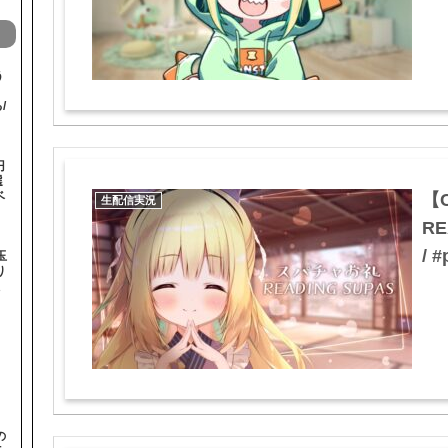
う
！
/
円
選
ベ
【C
生配信実況
R
/ 
玉
り
の