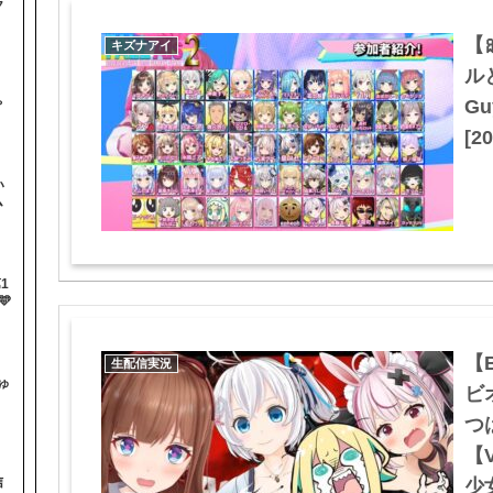
ラ
【
キズナアイ
ル
と
ゃ
G
[20
い
ム
1

【B
生配信実況
ゅ
ビ
つ
【V
信
少