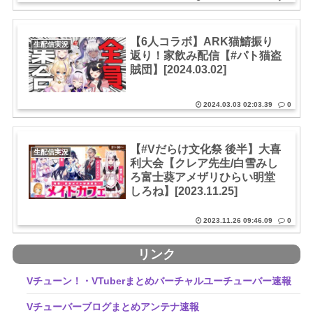
【6人コラボ】ARK猫鯖振り
生配信実況
返り！家飲み配信【#パト猫盗
賊団】[2024.03.02]
2024.03.03 02:03.39
0
【#Vだらけ文化祭 後半】大喜
生配信実況
利大会【クレア先生/白雪みし
ろ富士葵アメザリひらい明堂
しろね】[2023.11.25]
2023.11.26 09:46.09
0
リンク
Vチューン！・VTuberまとめバーチャルユーチューバー速報
Vチューバーブログまとめアンテナ速報