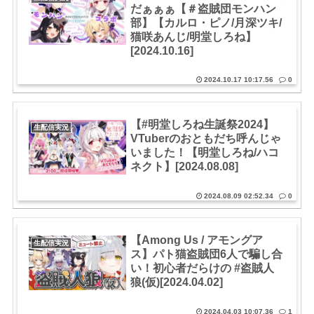
だぁぁぁ【＃盗賊団モンハン
部】【カルロ・ピノ/月深ツキ/
猫咲あんじ/明堂しろね】
[2024.10.16]
2024.10.17 10:17.56
0
【#明堂しろね生誕祭2024】
生配信実況
VTuberのおともだち呼んじゃ
いました！【明堂しろね/ハコ
ネクト】[2024.08.08]
2024.08.09 02:52.34
0
【Among Us / アモングア
生配信実況
ス】パト猫盗賊団6人で騙し合
い！初心者だらけの #盗賊人
狼(仮)[2024.04.02]
2024.04.03 10:07.36
1