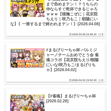
生配信実況
まで呑めまテン！？うちらの
仲ならすぐ乾杯できるじゃろ
ｗｗｗ【猫撫こぜに｜花京院
ちえり｜咲乃もこ｜朝陽にい
な】〖一致するまで終われまテン！〗[2026.04.08]
2026.04.08 22:08.32
0
#まるげり〜ちゃ杯 パルミジ
生配信実況
ャーノチームおめでとう会 雀
魂コラボ【花京院ちえり/朝陽
にいな/咲乃もこ/まるげりち
ゃ】[2026.04.02]
2026.04.02 23:02.00
0
【#雀魂】まるげり〜ちゃ杯
生配信実況
[2026.02.28]