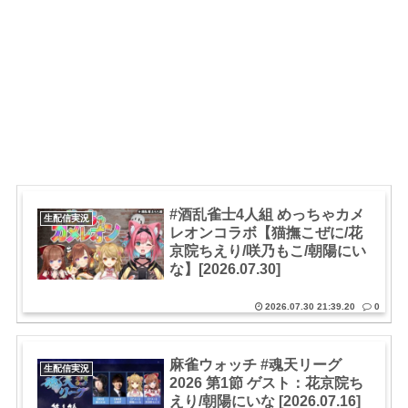
#酒乱雀士4人組 めっちゃカメ
生配信実況
レオンコラボ【猫撫こぜに/花
京院ちえり/咲乃もこ/朝陽にい
な】[2026.07.30]
2026.07.30 21:39.20
0
麻雀ウォッチ #魂天リーグ
生配信実況
2026 第1節 ゲスト：花京院ち
えり/朝陽にいな [2026.07.16]