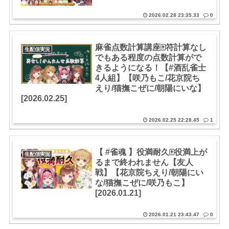
2026.02.28 23:35.33
0
麻雀点数計算講座🀄符計算なし
生配信実況
でもある程度の点数計算がで
きるようになる！【#酒乱雀士
4人組】【咲乃もこ/花京院ち
えり/猫撫こぜに/朝陽にいな】
[2026.02.25]
2026.02.25 22:28.45
1
【 #雀魂 】役満耐久🀄役満上が
生配信実況
るまで終われません【友人
戦】【花京院ちえり/朝陽にい
な/猫撫こぜに/咲乃もこ】
[2026.01.21]
2026.01.21 23:43.47
0