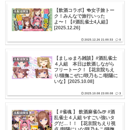
【飲酒コラボ】🍻女子旅トー
生配信実況
ク！みんなで旅行いった
よ〜！【#酒乱雀士4人組】
[2025.12.26]
2025.12.26 21:00.53
0
【ましゅまろ雑談】#酒乱雀士
生配信実況
４人組 本日は飲酒しながら
フリートーク！【花京院ちえ
り/猫撫こぜに/咲乃もこ/朝陽に
いな】[2025.10.08]
2025.10.08 23:00.08
3
【 #雀魂 】 飲酒麻雀🍶🍺 #酒
生配信実況
乱雀士４人組 ✨すごい強いタ
グだ…！！ 【花京院ちえり視
点 /朝陽にいな/咲乃もこ/猫撫