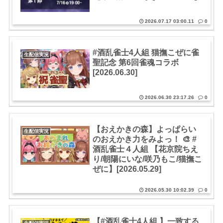
2026.07.17 03:00.11
0
#酒乱雀士4人組 猫撫こぜに雀
生配信実況
聖記念 第6回雀魂コラボ
[2026.06.30]
2026.06.30 23:17.26
0
【おえかきの森】よっぱらい
生配信実況
のおえかき力をみよっ！ 🎨 #
酒乱雀士４人組 【花京院ちえ
り/朝陽にいな/咲乃もこ/猫撫こ
ぜに】[2026.05.29]
2026.05.30 10:02.39
0
【#酒乱雀士4人組 】一致する