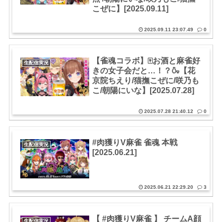
こぜに】[2025.09.11]
2025.09.11 23:07.49
0
【雀魂コラボ】🀄️お酒と麻雀好
生配信実況
きの女子会だと…！？🍶【花
京院ちえり/猫撫こぜに/咲乃も
こ/朝陽にいな】[2025.07.28]
2025.07.28 21:40.12
0
#肉獲りV麻雀 雀魂 本戦
生配信実況
[2025.06.21]
2025.06.21 22:29.20
3
【 #肉獲りV麻雀 】 チームA顔
生配信実況