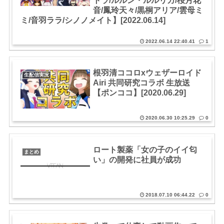
トラ/ルルン・ルルリカ/桜月花
音/鳳玲天々/黒桐アリア/雲母ミ
ミ/音羽ララ/シノノメイト】[2022.06.14]
2022.06.14 22:40.41
1
根羽清ココロxウェザーロイド
生配信実況
Airi 共同研究コラボ 生放送
【ポンココ】[2020.06.29]
2020.06.30 10:25.29
0
ロート製薬「女の子のイイ匂
まとめ
い」の開発に社員が成功
2018.07.10 06:44.22
0