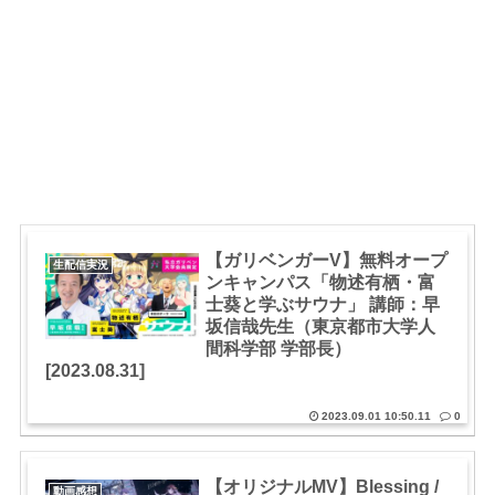
【ガリベンガーV】無料オープ
生配信実況
ンキャンパス「物述有栖・富
士葵と学ぶサウナ」 講師：早
坂信哉先生（東京都市大学人
間科学部 学部長）
[2023.08.31]
2023.09.01 10:50.11
0
【オリジナルMV】Blessing /
動画感想