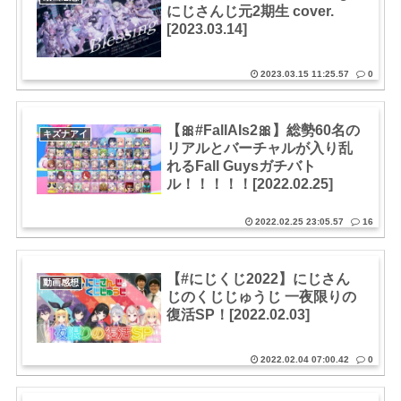
にじさんじ元2期生 cover.
[2023.03.14]
2023.03.15 11:25.57
0
【🎀#FallAIs2🎀】総勢60名の
キズナアイ
リアルとバーチャルが入り乱
れるFall Guysガチバト
ル！！！！！[2022.02.25]
2022.02.25 23:05.57
16
【#にじくじ2022】にじさん
動画感想
じのくじじゅうじ 一夜限りの
復活SP！[2022.02.03]
2022.02.04 07:00.42
0