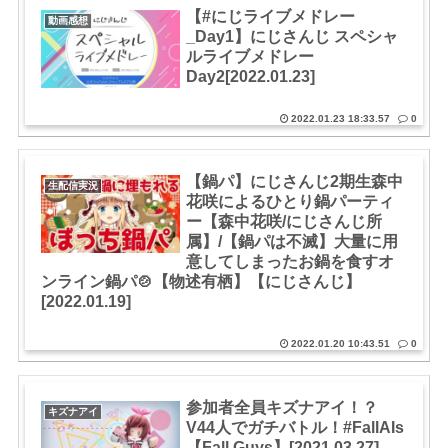
【#にじライブメドレー
動画感想
_Day1】にじさんじ スペシャ
ルライブメドレー
Day2[2022.01.23]
2022.01.23 18:33.57
0
【鍋パ】にじさんじ2期生森中
生配信実況
花咲によるひとり鍋パーティ
ー【森中花咲/にじさんじ所
属】/【鍋パは不滅】大量に用
意してしまったお鍋を食すオ
ンライン鍋パ🍲【物述有栖】【にじさんじ】
[2022.01.19]
2022.01.20 10:43.51
0
参加者全員キズナアイ！？
キズナアイ
V44人でガチバトル！#FallAIs​
【Fall Guys】[2021.03.27]