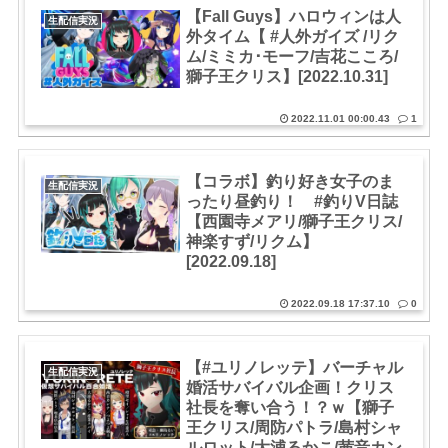
【Fall Guys】ハロウィンは人
生配信実況
外タイム【 #人外ガイズ /リク
ム/ミミカ･モーフ/吉花こころ/
獅子王クリス】[2022.10.31]
2022.11.01 00:00.43
1
【コラボ】釣り好き女子のま
生配信実況
ったり昼釣り！ #釣りV日誌
【西園寺メアリ/獅子王クリス/
神楽すず/リクム】
[2022.09.18]
2022.09.18 17:37.10
0
【#ユリノレッテ】バーチャル
生配信実況
婚活サバイバル企画！クリス
社長を奪い合う！？ｗ【獅子
王クリス/周防パトラ/島村シャ
ルロット/大浦るかこ/茜音カン