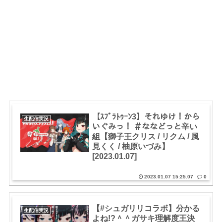
【ｽﾌﾟﾗﾄｩｰﾝ3】それゆけ！から
生配信実況
いぐみっ！ ＃ななどっと辛い
組【獅子王クリス / リクム / 風
見くく / 柚原いづみ】
[2023.01.07]
2023.01.07 15:25.07
0
【#シュガリリコラボ】分かる
生配信実況
よね!?＾＾ガサキ理解度王決