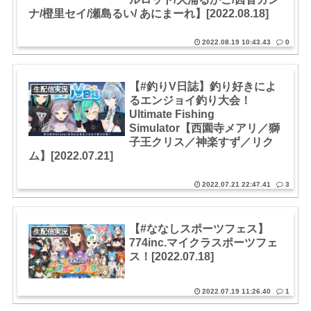
ナ/橙里セイ/瀬島るい/ あにまーれ】[2022.08.18]
2022.08.19 10:43.43
0
【#釣りV日誌】釣り好きによ
生配信実況
るエンジョイ釣り大会！
Ultimate Fishing
Simulator【西園寺メアリ／獅
子王クリス／神楽すず／リク
ム】[2022.07.21]
2022.07.21 22:47.41
3
【#ななしスポーツフェス】
生配信実況
774inc.マイクラスポーツフェ
ス！[2022.07.18]
2022.07.19 11:26.40
1