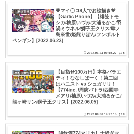
💗マイ〇ロ8人でお絵描き💗
生配信実況
【Gartic Phone】【緋笠トモ
シカ/柚原いづみ/大浦るかこ/羽
渦ミウネル/獅子王クリス/肆ノ
島來世/姫熊りぼん/フンボルト
ペンギン】[2022.06.23]
2022.06.24 09:15.27
5
【目指せ100万円】本格バラエ
生配信実況
ティ！ななしぱーく！第二回
はハニスト vs シュガリリ！
【774inc. /周防パトラ/西園寺
メアリ/柚原いづみ/大浦るかこ/
龍ヶ崎リン/獅子王クリス】[2022.06.05]
2022.06.06 14:27.15
0
【#飲酒774マリカ】大騒ぎマ