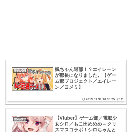
楓ちゃん退部！？エイレーン
動画感想
が部長になりました。【ゲー
ム部プロジェクト／エイレー
ン／ヨメミ】
2019.01.30 10:30.25
2
【Vtuber】ゲーム部／電脳少
動画感想
女シロ／もこ田めめめ – クリ
スマスコラボ！シロちゃんと