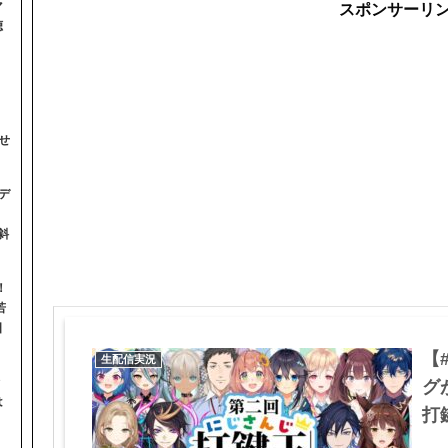
マ
スポンサーリ
聴
せ
デ
斜
！
若
日
【
生配信実況
グ
は
打鍵
】