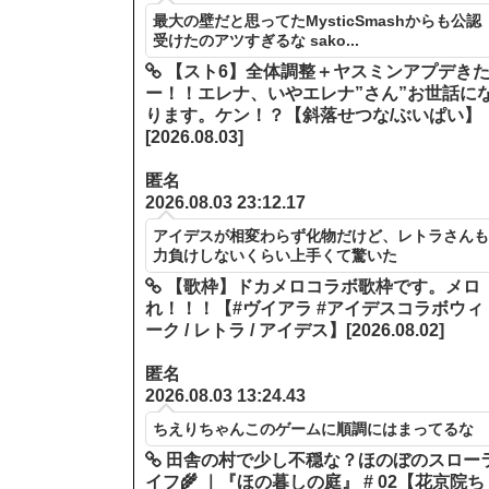
最大の壁だと思ってたMysticSmashからも公認
受けたのアツすぎるな sako...
【スト6】全体調整＋ヤスミンアプデき
ー！！エレナ、いやエレナ”さん”お世話に
ります。ケン！？【斜落せつな/ぶいぱい】
[2026.08.03]
匿名
2026.08.03 23:12.17
アイデスが相変わらず化物だけど、レトラさん
力負けしないくらい上手くて驚いた
【歌枠】ドカメロコラボ歌枠です。メロ
れ！！！【#ヴイアラ #アイデスコラボウィ
ーク / レトラ / アイデス】[2026.08.02]
匿名
2026.08.03 13:24.43
ちえりちゃんこのゲームに順調にはまってるな
田舎の村で少し不穏な？ほのぼのスロー
イフ🌾 ｜『ほの暮しの庭』 # 02【花京院ち