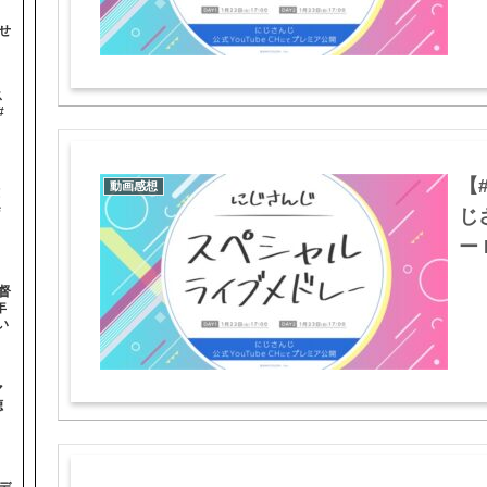
せ
ス
#
【
動画感想
！
＃
じ
ー 
督
年
い
マ
聴
デ