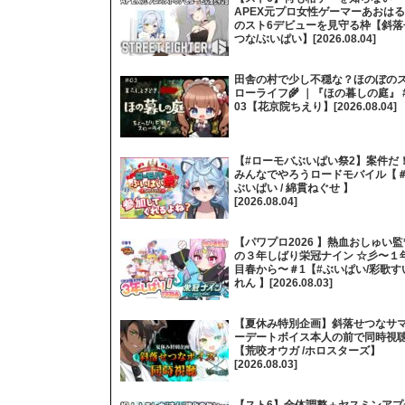
APEX元プロ女性ゲーマーあおはる
のスト6デビューを見守る枠【斜落
つな/ぶいぱい】[2026.08.04]
田舎の村で少し不穏な？ほのぼの
ローライフ🌾 ｜『ほの暮しの庭』 
03【花京院ちえり】[2026.08.04]
【#ローモバぶいぱい祭2】案件だ
みんなでやろうロードモバイル【
ぶいぱい / 綿貫ねぐせ 】
[2026.08.04]
【パワプロ2026 】熱血おしゅい監
の３年しばり栄冠ナイン ☆彡〜１
目春から〜＃1【#ぶいぱい/彩歌す
れん 】[2026.08.03]
【夏休み特別企画】斜落せつなサ
ーデートボイス本人の前で同時視
【荒咬オウガ /ホロスターズ】
[2026.08.03]
【スト6】全体調整＋ヤスミンアプ