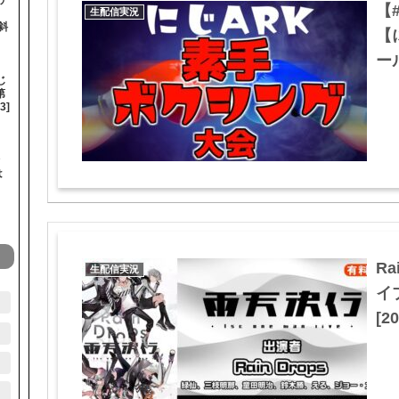
【
生配信実況
斜
【
ール
じ
第
3]
は
】
R
生配信実況
イ
[20