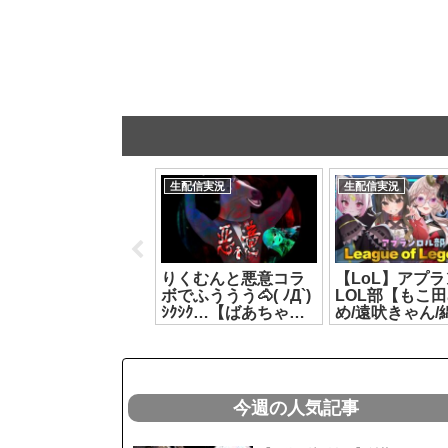
生配信実況
生配信実況
生配信実況
【#ヤマトイオリ2nd
りくむんと悪意コラ
【LoL】アプラ
同時視聴】第2部同時
ボでふううう🐴( ﾉД`)
LOL部【もこ
視聴！一緒に見よう
ｼｸｼｸ…【ばあちゃる/
め/遠吠きゃん/
【#ヤマトイオリ #
リクム】[2026.07.26]
ぐせ/彩歌すい
富士葵 #猫宮ひな
[2026.07.09]
】[2026.08.01]
今週の人気記事