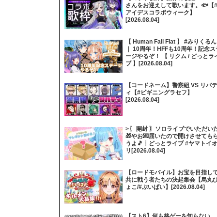
さんをお迎えして歌います。🐟【
アイデスコラボウィーク】
[2026.08.04]
【 Human Fall Flat 】 #みりくるん
｜ 10周年！HFFも10周年！記念ス
ージやるぞ！ 【 リクム / どっとラ
ブ 】[2026.08.04]
【コードネーム】警察組 VS リバ
ィ【#ビギニングラセフ】
[2026.08.04]
>〖 開封 〗ソロライブでいただい
🎁やお💌届いたので開けさせても
うよ🎵┊どっとライブ #ヤマトイ
リ[2026.08.04]
【ロードモバイル】お宝を目指し
共に戦う者たちの決起集会【烏丸
ょこ/#ぶいぱい】[2026.08.04]
【スト6】何も格ゲーを知らない