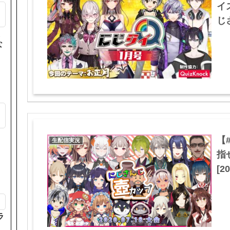
イ
じ
た
な
も
【
生配信実況
指
[20
ラ