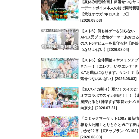
【夏休み特別企画】斜落せつなサ
ーデートボイス本人の前で同時視
【荒咬オウガ /ホロスターズ】
[2026.08.03]
【スト6】何も格ゲーを知らない
APEX元プロ女性ゲーマーあおはる
のスト6デビューを見守る枠【斜落
つな/ぶいぱい】[2026.08.04]
【スト6】全体調整＋ヤスミンアプ
きたー！！エレナ、いやエレナ”さ
ん”お世話になります。ケン！？【
落せつな/ぶいぱい】[2026.08.03]
【3Dスイカ割り】夏だ！スイカだ
オフコラボでスイカ割だ！！！【 
魔麦たると/ 神楽すず/常磐カナメ/
向奈央】[2026.07.31]
『コミックマーケット108』最新情
報を大公開！とりとらと過ごす夏
いかが？🎐【#アップランドC108
[2026.08.03]