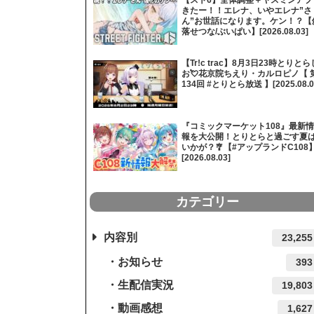
きたー！！エレナ、いやエレナ”さ
ん”お世話になります。ケン！？【
落せつな/ぶいぱい】[2026.08.03]
【Tr!c trac】8月3日23時とりとら
お💘花京院ちえり・カルロピノ【 
134回 #とりとら放送 】[2025.08.0
『コミックマーケット108』最新情
報を大公開！とりとらと過ごす夏
いかが？🎐【#アップランドC108
[2026.08.03]
カテゴリー
内容別
23,255
お知らせ
393
生配信実況
19,803
動画感想
1,627