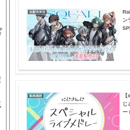
#
Ra
生配信実況
ン
SP
テ
イ
テ
た
ら
オ
【
動画感想
じ
て
ぴ
ー 