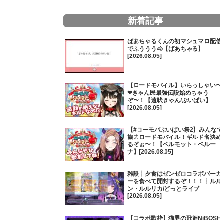
新着記事
ばあちゃるくんの初マシュマロ配
でふううう🐴【ばあちゃる】
[2026.08.05]
【ロードモバイル】いらっしゃい
❤きゃん民最強伝説始めちゃう
ぞ〜！【遠吠きゃん/ぶいぱい】
[2026.08.05]
【#ローモバぶいぱい祭2】みんな
協力ロードモバイル！ギルド名決
るぞぉ〜！【ベルモット・ベルー
ナ】[2026.08.05]
雑談┊夕食はゼンゼロコラボバー
ーを食べて開封するぞ！！！┊ル
ン・ルルリカ/どっとライブ
[2026.08.05]
【コラボ歌枠】猫界の歌姫NiBOSH