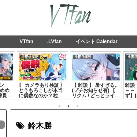
VTfan
.LVfan
イベント Calendar
生配信実況
生配信実況
生配
ン
〖 カメラあり検証 〗
【 雑談 】 暑すぎる。
雑談
田めめ
とうもろこしが本当
(プチお知らせ有) 【
～～
綿貫ね
に偶数なのか？粒と
リクム / どっとライブ
ず】[2
れん】
髭は同じ数なのか？
】[2026.07.14]
数える┊どっとライ
ブ #ヤマトイオリ
[2026.07.20]
鈴木勝