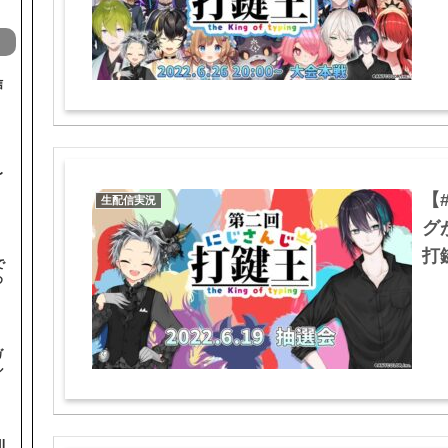
信
〜
【
生配信実況
グ
打鍵
で
め
ガ
ル
I