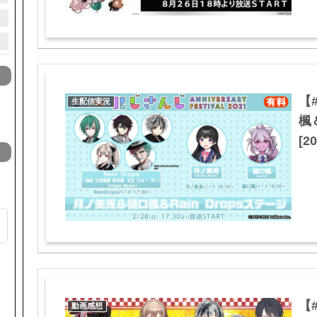
【
生配信実況
楓＆
[20
【
動画感想