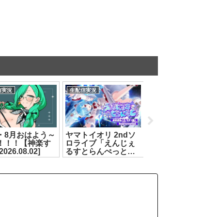
信実況
生配信実況
生配信実況
・8月おはよう～
ヤマトイオリ 2ndソ
【 #カルロピノ生
！！！【神楽す
ロライブ「えんじぇ
祭2026 】あなた
026.08.02]
るすとらんぺっと」
ｨ縺ｦが必要です【
第2部[2026.07.17]
ルロ・ピノ】
[2026.07.07]