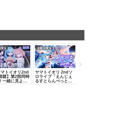
信実況
生配信実況
生配信実況
ヤマトイオリ2nd
ヤマトイオリ 2ndソ
【 #カルロピノ生
視聴】第2部同時
ロライブ「えんじぇ
祭2026 】あなた
！一緒に見よう
るすとらんぺっと」
ｨ縺ｦが必要です【
#ヤマトイオリ #
第2部[2026.07.17]
ルロ・ピノ】
葵 #猫宮ひな
[2026.07.07]
026.08.01]