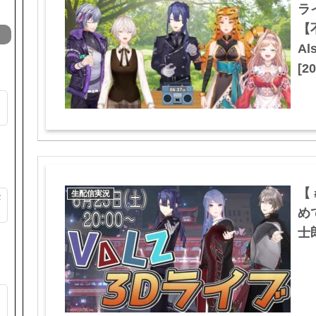
ラ
【不
Al
[20
ッ
【
生配信実況
が
め
士郎
そ