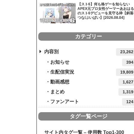
【スト6】何も格ゲーを知らない
APEX元プロ女性ゲーマーあおはる
のスト6デビューを見守る枠【斜落
つな/ぶいぱい】[2026.08.04]
カテゴリー
内容別
23,262
お知らせ
394
生配信実況
19,809
動画感想
1,627
まとめ
1,319
ファンアート
124
タグ一覧ページ
サイト内タグ一覧 – 使用数 Top1-300