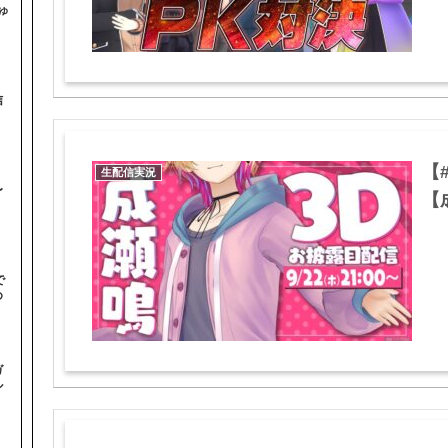
ゅ
信
【
生配信実況
〜
【成
で
め
ガ
ル