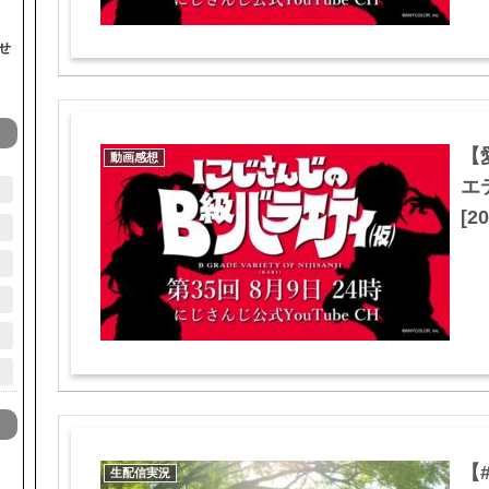
せ
【
動画感想
エ
[20
【
生配信実況