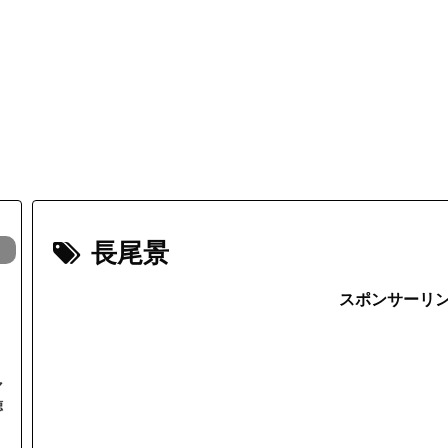
長尾景
スポンサーリ
マ
聴