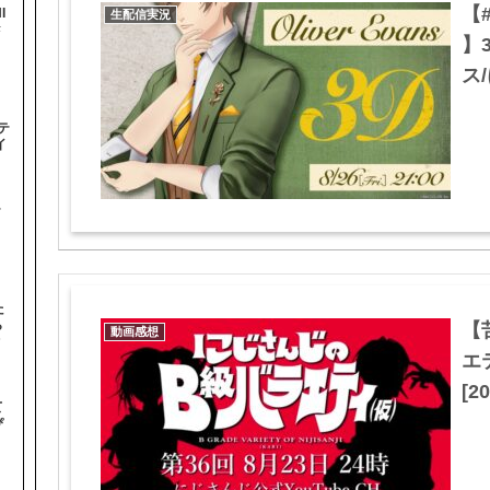
【#
I
生配信実況
#
】
ス/
テ
イ
テ
た
ら
【
動画感想
オ
エ
[20
て
ぴ