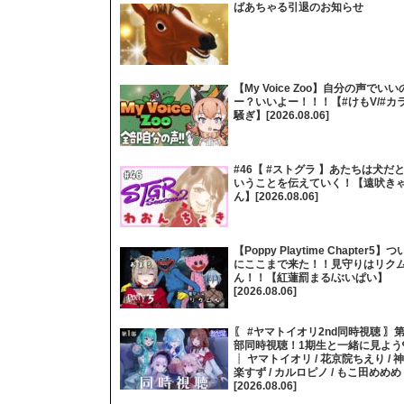
ばあちゃる引退のお知らせ
【My Voice Zoo】自分の声でいい
ー？いいよー！！！【#けもV/#カ
騒ぎ】[2026.08.06]
#46【 #ストグラ 】あたちは犬だ
いうことを伝えていく！【遠吠き
ん】[2026.08.06]
【Poppy Playtime Chapter5】つ
にここまで来た！！見守りはリク
ん！！【紅蓮罰まる/ぶいぱい】
[2026.08.06]
〖 #ヤマトイオリ2nd同時視聴 〗第
部同時視聴！1期生と一緒に見よう
┊ ヤマトイオリ / 花京院ちえり / 神
楽すず / カルロピノ / もこ田めめめ
[2026.08.06]