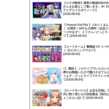
【コラボ歌枠】猫界の歌姫NiBOSH
さんをお迎えして歌います。🐟【
アイデスコラボウィーク】
[2026.08.04]
【 Human Fall Flat 】 #みりくるん
｜ 10周年！HFFも10周年！記念ス
ージやるぞ！ 【 リクム / どっとラ
ブ 】[2026.08.04]
【コードネーム】警察組 VS リバ
ィ【#ビギニングラセフ】
[2026.08.04]
>〖 開封 〗ソロライブでいただい
🎁やお💌届いたので開けさせても
うよ🎵┊どっとライブ #ヤマトイ
リ[2026.08.04]
【ロードモバイル】お宝を目指し
共に戦う者たちの決起集会【烏丸
ょこ/#ぶいぱい】[2026.08.04]