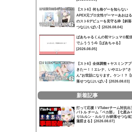
【スト6】何も格ゲーを知らない
APEX元プロ女性ゲーマーあおはる
のスト6デビューを見守る枠【斜落
つな/ぶいぱい】[2026.08.04]
ばあちゃるくんの初マシュマロ配
でふううう🐴【ばあちゃる】
[2026.08.05]
【スト6】全体調整＋ヤスミンアプ
きたー！！エレナ、いやエレナ”さ
ん”お世話になります。ケン！？【
落せつな/ぶいぱい】[2026.08.03]
新着記事
打って応援！VTuberチーム対抗出
バトル チーム「ペカ部」【七星み
り/ルルン・ルルリカ/斜落せつな/紅
蓮罰まる】[2026.08.07]