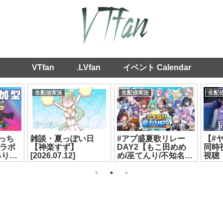
VTfan
.LVfan
イベント Calendar
生配信実況
生配信実況
生配
っち
雑談・夏っぽい日
#アプ盛夏歌リレー
【#
ラボ
【神楽すず】
DAY2【もこ田めめ
同時
りり/
[2026.07.12]
め/巫てんり/不知名イ
視聴
カ】
ヲ/リクム/春雨麗女】
🩵【
[2026.07.20]
富士
た】[2