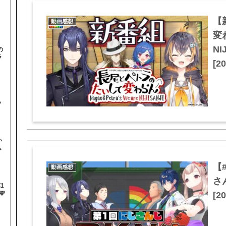
【
動画感想
変わ
NI
の
ラ
[20
と
ゃ
い
ム
【
動画感想
さ
1

[20