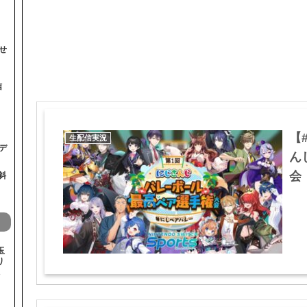
せ
信
【
生配信実況
デ
ん
会【
斜
玉
り