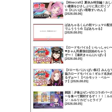
【Minecraft】夏休み特別編！おし
い建築をひさしぶりに見に行くゾ
☆【#ぶいぱい/彩歌すいれん 】
[2026.08.06]
ばあちゃるくんの初マシュマロ配
でふううう🐴【ばあちゃる】
[2026.08.05]
【ロードモバイル】いらっしゃい
❤きゃん民最強伝説始めちゃう
ぞ〜！【遠吠きゃん/ぶいぱい】
[2026.08.05]
【#ローモバぶいぱい祭2】みんな
協力ロードモバイル！ギルド名決
るぞぉ〜！【ベルモット・ベルー
ナ】[2026.08.05]
雑談┊夕食はゼンゼロコラボバー
ーを食べて開封するぞ！！！┊ル
ン・ルルリカ/どっとライブ
[2026.08.05]