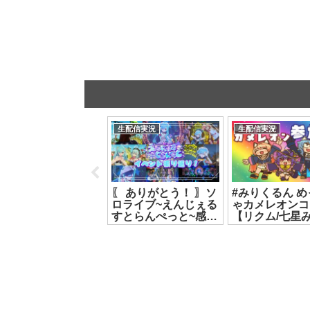
動画感想
生配信実況
生配信実況
Tr!c trac】活動8年
〖 ありがとう！ 〗ソ
#みりくるん め
間で○○、したことあ
ロライブ~えんじぇる
ゃカメレオンコ
る？【花京院ちえり/
すとらんぺっと~感想
【リクム/七星み
神楽すず/カルロピノ/
戦┊どっとライブ #
ルルン・ルルリ
ヤマトイオリ】
ヤマトイオリ
[2026.07.16]
2026.08.01]
[2026.07.19]