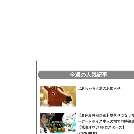
今週の人気記事
ばあちゃる引退のお知らせ
【夏休み特別企画】斜落せつなサ
ーデートボイス本人の前で同時視
【荒咬オウガ /ホロスターズ】
[2026.08.03]