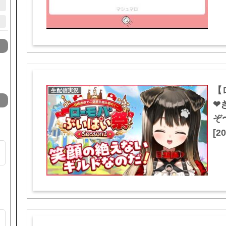
【
生配信実況
❤
ぞ
[20
た