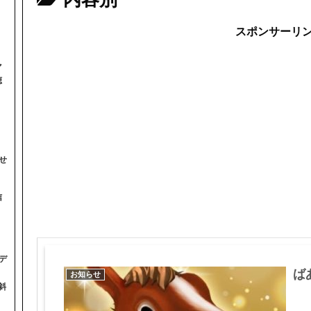
スポンサーリ
マ
聴
せ
信
デ
ば
お知らせ
斜