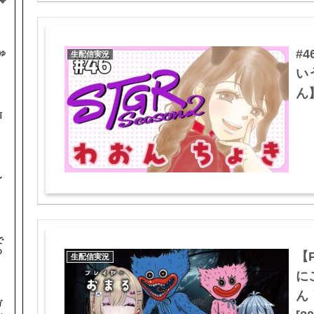

#
ゅ
生配信実況
い
ん】
信
〜
で
め
【P
生配信実況
に
ん
ガ
ル