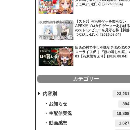
ょこ/#ぶいぱい】[2026.08.04]
【スト6】何も格ゲーを知らない
APEX元プロ女性ゲーマーあおはる
のスト6デビューを見守る枠【斜落
つな/ぶいぱい】[2026.08.04]
田舎の村で少し不穏な？ほのぼの
ローライフ🌾 ｜『ほの暮しの庭』 
03【花京院ちえり】[2026.08.04]
カテゴリー
内容別
23,261
お知らせ
394
生配信実況
19,808
動画感想
1,627