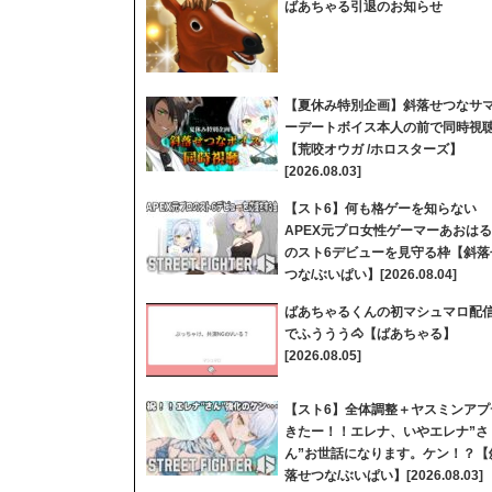
ばあちゃる引退のお知らせ
【夏休み特別企画】斜落せつなサ
ーデートボイス本人の前で同時視
【荒咬オウガ /ホロスターズ】
[2026.08.03]
【スト6】何も格ゲーを知らない
APEX元プロ女性ゲーマーあおはる
のスト6デビューを見守る枠【斜落
つな/ぶいぱい】[2026.08.04]
ばあちゃるくんの初マシュマロ配
でふううう🐴【ばあちゃる】
[2026.08.05]
【スト6】全体調整＋ヤスミンアプ
きたー！！エレナ、いやエレナ”さ
ん”お世話になります。ケン！？【
落せつな/ぶいぱい】[2026.08.03]