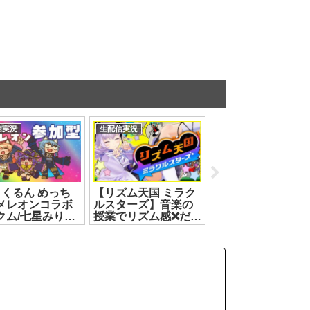
信実況
生配信実況
生配信実況
りくるん めっち
【リズム天国 ミラク
【 Human Fall Flat
メレオンコラボ
ルスターズ】音楽の
】 #みりくるん ｜ 
クム/七星みりり/
授業でリズム感❌️だっ
周年！HFFも10周
ン・ルルリカ】
たけどいけらぁ⁉️【カ
年！記念ステージ
.07.16]
ルロ・ピノ】
るぞ！ 【 リクム / 
[2026.07.11]
っとライブ 】
[2026.08.04]