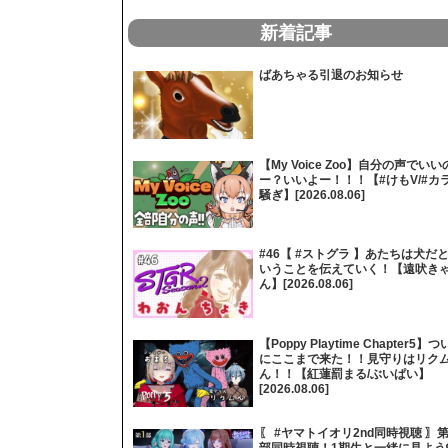
新着記事
ばあちゃる引退のお知らせ
【My Voice Zoo】自分の声でいい
ー？いいよー！！！【#けもV/#カ
騒ぎ】[2026.08.06]
#46【 #ストグラ 】あたちは犬だ
いうことを伝えていく！【遠吠き
ん】[2026.08.06]
【Poppy Playtime Chapter5】つ
にここまで来た！！見守りはリク
ん！！【紅蓮罰まる/ぶいぱい】
[2026.08.06]
〖 #ヤマトイオリ2nd同時視聴 〗第