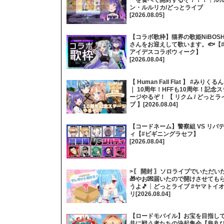
ン・ルルリカ/どっとライブ
[2026.08.05]
【コラボ歌枠】猫界の歌姫NiBOSH
さんをお迎えして歌います。🐟【
アイデスコラボウィーク】
[2026.08.04]
【 Human Fall Flat 】 #みりくるん
｜ 10周年！HFFも10周年！記念ス
ージやるぞ！ 【 リクム / どっとラ
ブ 】[2026.08.04]
【コードネーム】警察組 VS リバ
ィ【#ビギニングラセフ】
[2026.08.04]
>〖 開封 〗ソロライブでいただい
🎁やお💌届いたので開けさせても
うよ🎵┊どっとライブ #ヤマトイ
リ[2026.08.04]
【ロードモバイル】お宝を目指し
共に戦う者たちの決起集会【烏丸