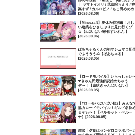
部同時視聴！1期生と一緒に見よう
┊ ヤマトイオリ / 花京院ちえり / 神
楽すず / カルロピノ / もこ田めめめ
[2026.08.06]
【Minecraft】夏休み特別編！おし
い建築をひさしぶりに見に行くゾ
☆【#ぶいぱい/彩歌すいれん 】
[2026.08.06]
ばあちゃるくんの初マシュマロ配
でふううう🐴【ばあちゃる】
[2026.08.05]
【ロードモバイル】いらっしゃい
❤きゃん民最強伝説始めちゃう
ぞ〜！【遠吠きゃん/ぶいぱい】
[2026.08.05]
【#ローモバぶいぱい祭2】みんな
協力ロードモバイル！ギルド名決
るぞぉ〜！【ベルモット・ベルー
ナ】[2026.08.05]
雑談┊夕食はゼンゼロコラボバー
ーを食べて開封するぞ！！！┊ル