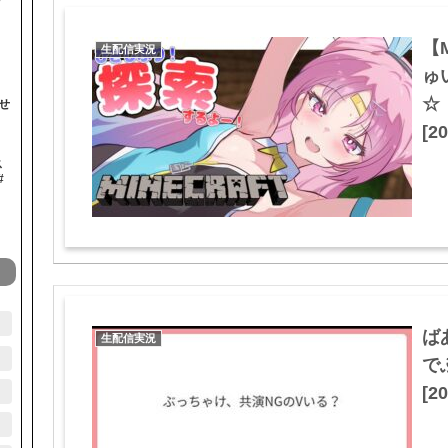
【
生配信実況
ゅ
☆
せ
[20
ス
#
ば
生配信実況
で
[20