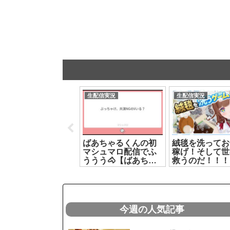
生配信実況
生配信実況
生配信実況
〖 ありがとう！ 〗ソ
ばあちゃるくんの初
絨毯を洗ってお
ロライブ~えんじぇる
マシュマロ配信でふ
稼げ！そして世
すとらんぺっと~感想
ううう🐴【ばあちゃ
救うのだ！！！
戦┊どっとライブ #
る】[2026.08.05]
『絨毯を洗うゲ
ヤマトイオリ
ム』【花京院ち
2026.07.19]
り】[2026.07.2
今週の人気記事