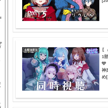
[20
I
#
テ
イ
〖
生配信実況
1
テ

神
め[
た
ら
オ
て
ぴ