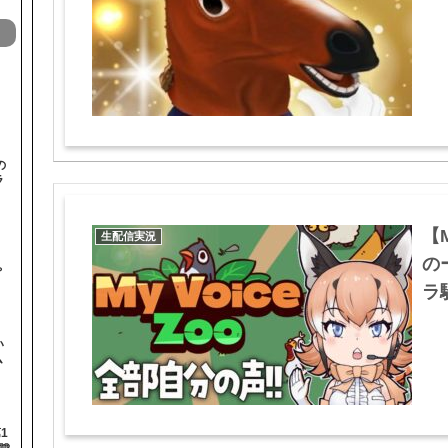
の
ラ
【M
生配信実況
と
の
ゃ
ラ騒
い
ム
1