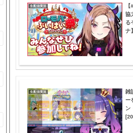
【
生配信実況
協
る
ナ】
い
雑
生配信実況
ー
ン
[20