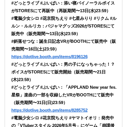
#どっとライブ #ぶいぱい：添い寝バイノーラルボイス
がSTORESにて再販中（再販期間〜13日(水)23:59）
#電脳少女シロ #花京院ちえり #七星みりり #リクム #ル
ルン・ルルリカ：パジャマグッズ2026がSTORESにて
販売中（販売期間〜13日(水)23:59）
#斜落せつな：誕生日記念VRがBOOTHにて販売中（販
売期間〜16日(土)23:59）
https://dotlive.booth.pm/items/8196126
#どっとライブ #ぶいぱい：男の子になっちゃった！？
ボイスがSTORESにて販売開始（販売期間〜21日
(木)23:59）
#どっとライブ #ぶいぱい：「APPLAND New year fes.
星祭」楽曲の一部を収録したVRがBOOTHにて販売中
（販売期間〜31日(日)23:59）
https://dotlive.booth.pm/items/8285752
#電脳少女シロ #花京院ちえり #ヤマトイオリ：発売中
の「VTuberスタイル 2026年5月号」にゲーム「崩課後