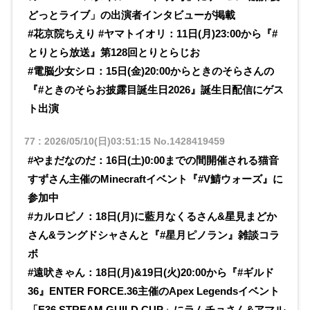
どっとライブ」の出演者インタビューが掲載
#花京院ちえり #ヤマトイオリ：11日(月)23:00から『#
とりとら放送』第128回とりとらじお
#電脳少女シロ：15日(金)20:00からときのそらさんの
『#ときのそらお披露目誕生日2026』誕生日配信にゲス
ト出演
77
:
2026/05/10(日)03:51:15
No.1428419459
#やまだなのだ：16日(土)0:00までの間開催される猫音
すずさん主催のMinecraftイベント『#V鯖ウォーズ』に
参加中
#カルロピノ：18日(月)に藍月なくるさん&星見まどか
さん&ラングドシャさんと『#星月ピノラン』雑談コラ
ボ
#遠吠きゃん：18日(月)&19日(火)20:00から『#ギルド
36』ENTER FORCE.36主催のApex Legendsイベント
「E36 STREAM GUILD CUP」にラムチョさん&アマル