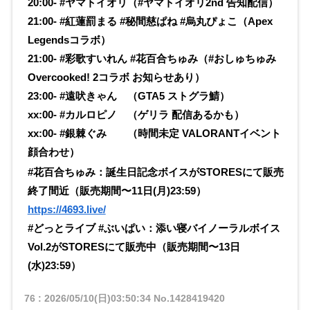
20:00- #ヤマトイオリ（#ヤマトイオリ2nd 告知配信）
21:00- #紅蓮罰まる #秘間慈ぱね #烏丸ぴょこ（Apex
Legendsコラボ）
21:00- #彩歌すいれん #花百合ちゅみ（#おしゅちゅみ
Overcooked! 2コラボ お知らせあり）
23:00- #遠吠きゃん （GTA5 ストグラ鯖）
xx:00- #カルロピノ （ゲリラ 配信あるかも）
xx:00- #銀棘ぐみ （時間未定 VALORANTイベント
顔合わせ）
#花百合ちゅみ：誕生日記念ボイスがSTORESにて販売
終了間近（販売期間〜11日(月)23:59）
https://4693.live/
#どっとライブ #ぶいぱい：添い寝バイノーラルボイス
Vol.2がSTORESにて販売中（販売期間〜13日
(水)23:59）
76
:
2026/05/10(日)03:50:34
No.1428419420