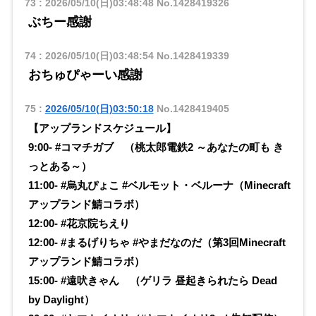
73
:
2026/05/10(日)03:48:48
No.1428419326
ぶちー感謝
74
:
2026/05/10(日)03:48:54
No.1428419339
おちゅぴゃーい感謝
75
:
2026/05/10(日)03:50:18
No.1428419405
【アップランドスケジュール】
9:00- #コマチガブ （桃太郎電鉄2 ～あなたの町も き
っとある～）
11:00- #烏丸ぴょこ #ベルモット・ベルーナ（Minecraft
アップランド鯖コラボ）
12:00- #花京院ちえり
12:00- #まるげりちゃ #やまだなのだ（第3回Minecraft
アップランド鯖コラボ）
15:00- #遠吠きゃん （ゲリラ 昼起きられたら Dead
by Daylight）