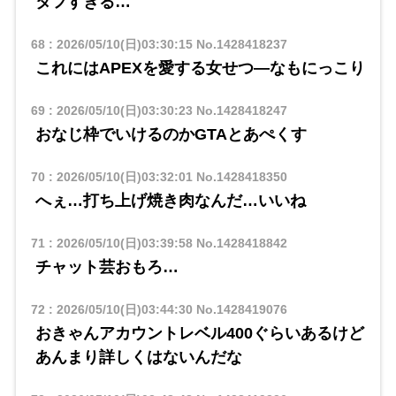
タフすぎる…
68
:
2026/05/10(日)03:30:15
No.1428418237
これにはAPEXを愛する女せつ―なもにっこり
69
:
2026/05/10(日)03:30:23
No.1428418247
おなじ枠でいけるのかGTAとあぺくす
70
:
2026/05/10(日)03:32:01
No.1428418350
へぇ…打ち上げ焼き肉なんだ…いいね
71
:
2026/05/10(日)03:39:58
No.1428418842
チャット芸おもろ…
72
:
2026/05/10(日)03:44:30
No.1428419076
おきゃんアカウントレベル400ぐらいあるけど
あんまり詳しくはないんだな