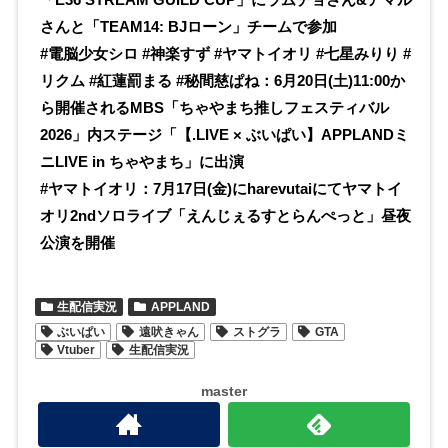
さんと「TEAM14: BJローン」チームで参加
#電脳少女シロ #神楽すず #ヤマトイオリ #七星みりり #
リクム #紅蓮罰まる #秘間慈ぱね：6月20日(土)11:00か
ら開催されるMBS「ちゃやまち推しフェスティバル
2026」内ステージ「【.LIVE × ぶいぱい】APPLANDミ
ニLIVE in ちゃやまち」に出演
#ヤマトイオリ：7月17日(金)にharevutaiにてヤマトイ
オリ2ndソロライブ「えんじぇるすとらんぺっと」昼夜
公演を開催
生配信実況
APPLAND
ぶいぱい
遠吠きゃん
ストグラ
GTA
Vtuber
生配信実況
master