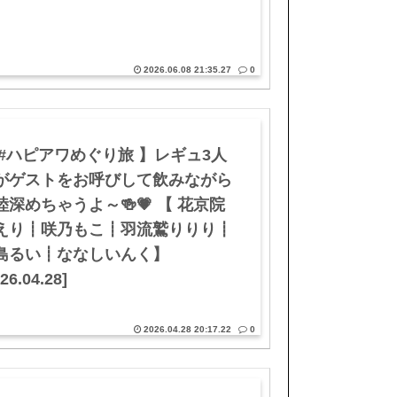
2026.06.08 21:35.27
0
 #ハピアワめぐり旅 】レギュ3人
がゲストをお呼びして飲みながら
睦深めちゃうよ～🍻💗 【 花京院
えり┋咲乃もこ┋羽流鷲りりり┋
島るい┋ななしいんく】
26.04.28]
2026.04.28 20:17.22
0