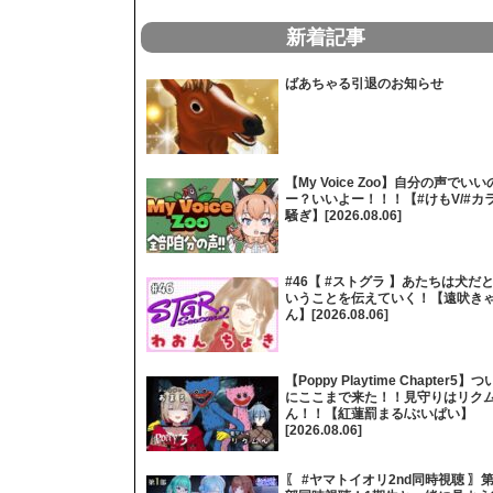
新着記事
ばあちゃる引退のお知らせ
【My Voice Zoo】自分の声でいい
ー？いいよー！！！【#けもV/#カ
騒ぎ】[2026.08.06]
#46【 #ストグラ 】あたちは犬だ
いうことを伝えていく！【遠吠き
ん】[2026.08.06]
【Poppy Playtime Chapter5】つ
にここまで来た！！見守りはリク
ん！！【紅蓮罰まる/ぶいぱい】
[2026.08.06]
〖 #ヤマトイオリ2nd同時視聴 〗第