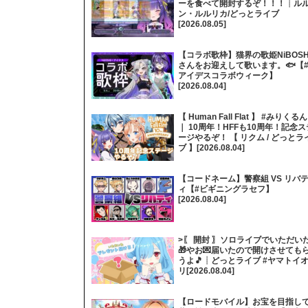
ーを食べて開封するぞ！！！┊ル
ン・ルルリカ/どっとライブ
[2026.08.05]
【コラボ歌枠】猫界の歌姫NiBOSH
さんをお迎えして歌います。🐟【
アイデスコラボウィーク】
[2026.08.04]
【 Human Fall Flat 】 #みりくるん
｜ 10周年！HFFも10周年！記念ス
ージやるぞ！ 【 リクム / どっとラ
ブ 】[2026.08.04]
【コードネーム】警察組 VS リバ
ィ【#ビギニングラセフ】
[2026.08.04]
>〖 開封 〗ソロライブでいただい
🎁やお💌届いたので開けさせても
うよ🎵┊どっとライブ #ヤマトイ
リ[2026.08.04]
【ロードモバイル】お宝を目指し