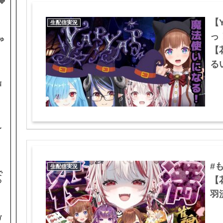

【
生配信実況
っ
ゅ
【
るい
信
〜
#
生配信実況
で
【
め
羽流
ガ