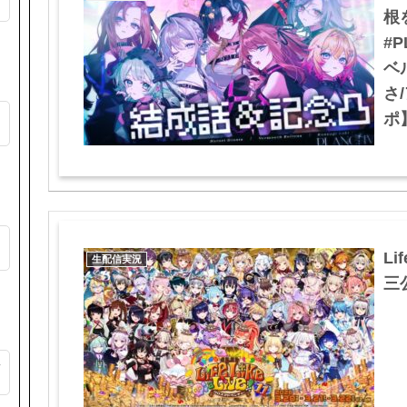
根
#
ベ
さ
ゃ
ポ】
Li
生配信実況
三公
か