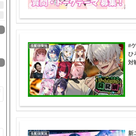
#
生配信実況
ひ
対戦
が
新
そ
生配信実況