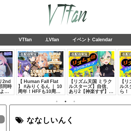
VTfan
.LVfan
イベント Calendar
生配信実況
生配信実況
生配
2nd
【 Human Fall Flat
【リズム天国 ミラク
【リ
部同時
】 #みりくるん ｜ 10
ルスターズ】自信、
ルス
よう
周年！HFFも10周
あり2【神楽すず】
ら！
リ #
年！記念ステージや
[2026.07.10]
[2026
な
るぞ！ 【 リクム / ど
1]
っとライブ 】
[2026.08.04]
ななしいんく