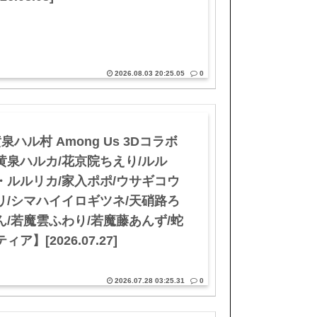
2026.08.03 20:25.05
0
泉ハル村 Among Us 3Dコラボ
黄泉ハルカ/花京院ちえり/ルル
・ルルリカ/家入ポポ/ウサギコウ
リ/シマハイイロギツネ/天硝路ろ
ん/若魔雲ふわり/若魔藤あんず/蛇
ィア】[2026.07.27]
2026.07.28 03:25.31
0