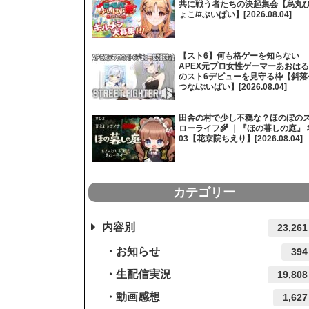
共に戦う者たちの決起集会【烏丸
ょこ/#ぶいぱい】[2026.08.04]
【スト6】何も格ゲーを知らない
APEX元プロ女性ゲーマーあおはる
のスト6デビューを見守る枠【斜落
つな/ぶいぱい】[2026.08.04]
田舎の村で少し不穏な？ほのぼの
ローライフ🌾 ｜『ほの暮しの庭』 
03【花京院ちえり】[2026.08.04]
カテゴリー
内容別
23,261
お知らせ
394
生配信実況
19,808
動画感想
1,627