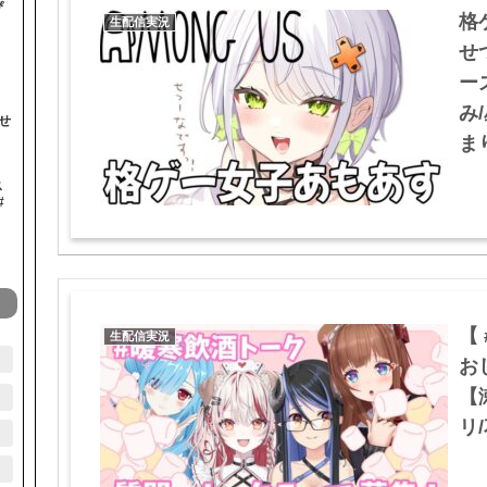
ぴ
格
生配信実況
せ
ー
み
せ
まり
ス
#
【
生配信実況
お
【
リ/