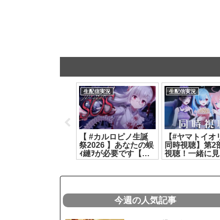
生配信実況
生配信実況
生配信実況
りくむんと悪意コラ
【 #カルロピノ生誕
【#ヤマトイオリ
でふううう🐴( ﾉД`)
祭2026 】あなたの蜈
同時視聴】第2
ｸｼｸ…【ばあちゃる/
ｨ縺ｦが必要です【カ
視聴！一緒に見
クム】[2026.07.26]
ルロ・ピノ】
🩵【#ヤマトイオ
[2026.07.07]
富士葵 #猫宮ひ
た】[2026.08.0
今週の人気記事