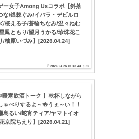
ゲー女子Among Usコラボ【斜落
つな/銀棘ぐみ/イバラ・デビルロ
ズ/桜える子/蒼輪ちなみ/温々ねむ
/星鳳ともり/望月うかる/珍珠花こ
/柚原いづみ】[2026.04.24]
2026.04.25 01:45.43
0
 #暖寒飲酒トーク 】乾杯しながら
しゃべりするよ～🍻うぇ～い！！
瀬島るい/蛇宵ティア/ヤマトイオ
花京院ちえり】[2026.04.21]