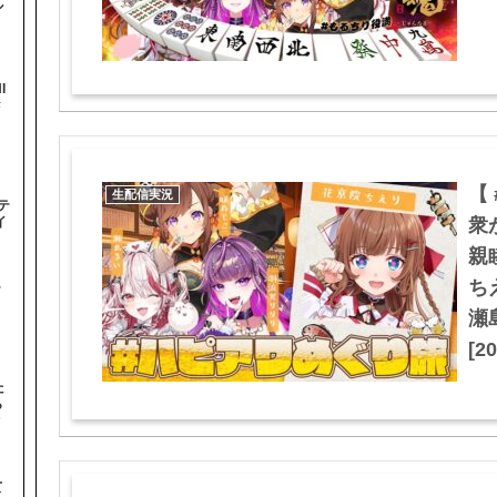
ル
I
#
【
生配信実況
テ
衆
イ
親
ち
テ
瀬
[20
た
ら
オ
て