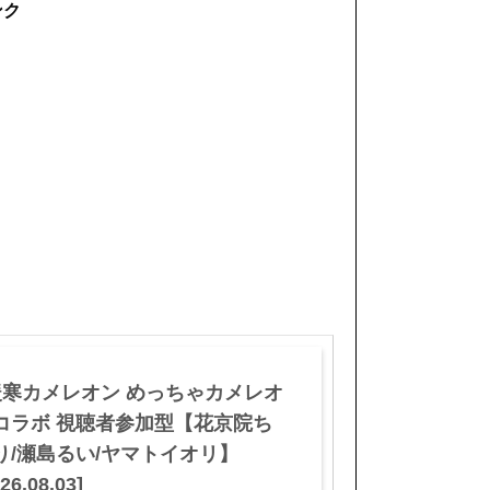
ンク
暖寒カメレオン めっちゃカメレオ
コラボ 視聴者参加型【花京院ち
り/瀬島るい/ヤマトイオリ】
26.08.03]