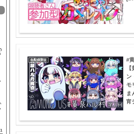
の
ラ
#黄
生配信実況
【
ン
と
ゃ
モ
ま
宵テ
い
ム
1