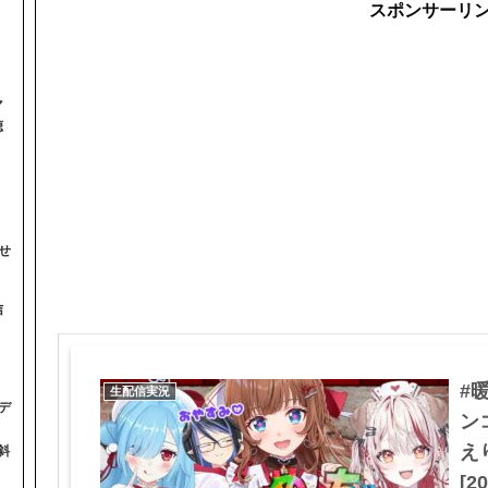
スポンサーリ
マ
聴
せ
信
#
生配信実況
デ
ン
え
斜
[20