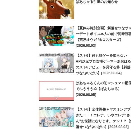
ばあちゃる引退のお知らせ
【夏休み特別企画】斜落せつなサ
ーデートボイス本人の前で同時視
【荒咬オウガ /ホロスターズ】
[2026.08.03]
【スト6】何も格ゲーを知らない
APEX元プロ女性ゲーマーあおはる
のスト6デビューを見守る枠【斜落
つな/ぶいぱい】[2026.08.04]
ばあちゃるくんの初マシュマロ配
でふううう🐴【ばあちゃる】
[2026.08.05]
【スト6】全体調整＋ヤスミンアプ
きたー！！エレナ、いやエレナ”さ
ん”お世話になります。ケン！？【
落せつな/ぶいぱい】[2026.08.03]