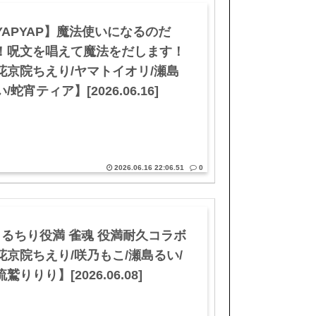
YAPYAP】魔法使いになるのだ
！呪文を唱えて魔法をだします！
花京院ちえり/ヤマトイオリ/瀬島
/蛇宵ティア】[2026.06.16]
2026.06.16 22:06.51
0
もるちり役満 雀魂 役満耐久コラボ
花京院ちえり/咲乃もこ/瀬島るい/
鷲りりり】[2026.06.08]