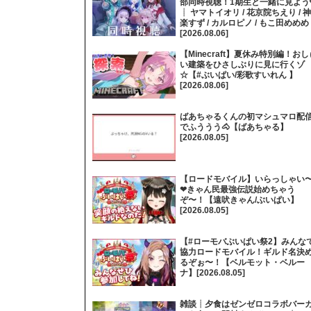
部同時視聴！1期生と一緒に見よう
┊ ヤマトイオリ / 花京院ちえり / 神
楽すず / カルロピノ / もこ田めめめ
[2026.08.06]
【Minecraft】夏休み特別編！おし
い建築をひさしぶりに見に行くゾ
☆【#ぶいぱい/彩歌すいれん 】
[2026.08.06]
ばあちゃるくんの初マシュマロ配
でふううう🐴【ばあちゃる】
[2026.08.05]
【ロードモバイル】いらっしゃい
❤きゃん民最強伝説始めちゃう
ぞ〜！【遠吠きゃん/ぶいぱい】
[2026.08.05]
【#ローモバぶいぱい祭2】みんな
協力ロードモバイル！ギルド名決
るぞぉ〜！【ベルモット・ベルー
ナ】[2026.08.05]
雑談┊夕食はゼンゼロコラボバー