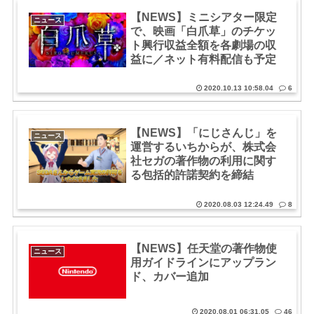
【NEWS】ミニシアター限定
ニュース
で、映画「白爪草」のチケッ
ト興行収益全額を各劇場の収
益に／ネット有料配信も予定
2020.10.13 10:58.04
6
【NEWS】「にじさんじ」を
ニュース
運営するいちからが、株式会
社セガの著作物の利用に関す
る包括的許諾契約を締結
2020.08.03 12:24.49
8
【NEWS】任天堂の著作物使
ニュース
用ガイドラインにアップラン
ド、カバー追加
2020.08.01 06:31.05
46