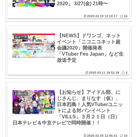
2020」 3/27(金) 21時〜
2020.03.19 12:10.17
16
【NEWS】ドワンゴ、ネット
ニュース
イベント「ニコニコネット超
会議2020」開催発表
「VTuber Fes Japan」など生
放送予定
2020.03.11 18:52.38
3
【お知らせ】アイドル部、に
お知らせ
じさんじ、まりなす（仮）、
日本烈島！人気VTuberユニッ
トによる対バンイベント
「VILLS」３月２１日（日）
日本テレビ＆中京テレビで同時開催！！
2020.02.05 12:56.01
15