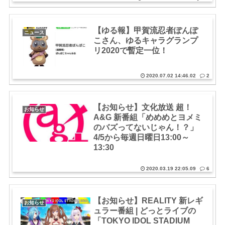
【ゆる報】甲賀流忍者ぽんぽ
ニュース
こさん、ゆるキャラグランプ
リ2020で暫定一位！
2020.07.02 14:46.02
2
【お知らせ】文化放送 超！
お知らせ
A&G 新番組「めめめとヨメミ
のバズってないじゃん！？」
4/5から毎週日曜日13:00～
13:30
2020.03.19 22:05.09
6
【お知らせ】REALITY 新レギ
お知らせ
ュラー番組 | どっとライブの
「TOKYO IDOL STADIUM