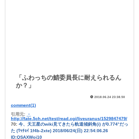
「ふわっちの鯖委員長に耐えられるん
か？」
2018.06.24 23:38.50
comment(1)
引用元:
・
http://fate.5ch.net/test/read.cgi/liveuranus/1529847479/
70:
今、天王星のwiki見てきたら軌道傾斜角(i) が0.774°だっ
た (ﾜｯﾁｮｲ 1f4b-2xte)
2018/06/24(日) 22:54:06.26
ID:QSAXWoi10