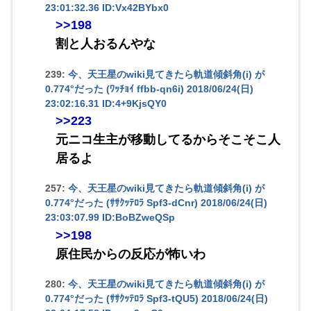
23:01:32.36 ID:Vx42BYbx0
>>198
割と人おるんやな
239:
今、天王星のwiki見てきたら軌道傾斜角(i) が
0.774°だった (ﾜｯﾁｮｲ ffbb-qn6i)
2018/06/24(日)
23:02:16.31 ID:4+9KjsQY0
>>223
元ニコ生主が移動してるからそこそこ人
居るよ
257:
今、天王星のwiki見てきたら軌道傾斜角(i) が
0.774°だった (ｻｻｸｯﾃﾛﾗ Spf3-dCnr)
2018/06/24(日)
23:03:07.99 ID:BoBZweQSp
>>198
原住民からの反応が怖いわ
280:
今、天王星のwiki見てきたら軌道傾斜角(i) が
0.774°だった (ｻｻｸｯﾃﾛﾗ Spf3-tQU5)
2018/06/24(日)