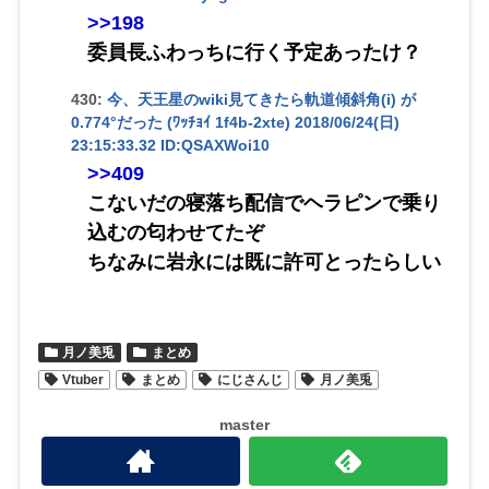
>>198
委員長ふわっちに行く予定あったけ？
430:
今、天王星のwiki見てきたら軌道傾斜角(i) が
0.774°だった (ﾜｯﾁｮｲ 1f4b-2xte)
2018/06/24(日)
23:15:33.32 ID:QSAXWoi10
>>409
こないだの寝落ち配信でヘラピンで乗り
込むの匂わせてたぞ
ちなみに岩永には既に許可とったらしい
月ノ美兎
まとめ
Vtuber
まとめ
にじさんじ
月ノ美兎
master