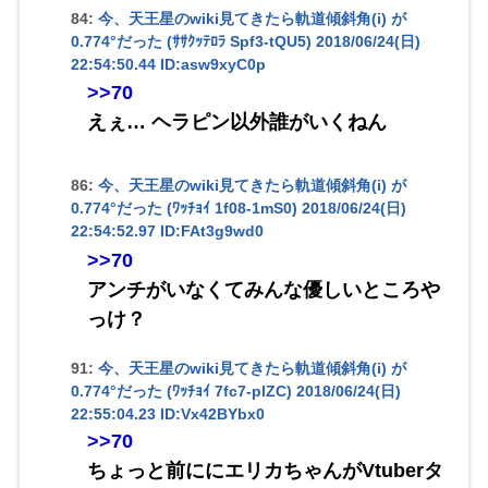
84:
今、天王星のwiki見てきたら軌道傾斜角(i) が
0.774°だった (ｻｻｸｯﾃﾛﾗ Spf3-tQU5)
2018/06/24(日)
22:54:50.44 ID:asw9xyC0p
>>70
えぇ… ヘラピン以外誰がいくねん
86:
今、天王星のwiki見てきたら軌道傾斜角(i) が
0.774°だった (ﾜｯﾁｮｲ 1f08-1mS0)
2018/06/24(日)
22:54:52.97 ID:FAt3g9wd0
>>70
アンチがいなくてみんな優しいところや
っけ？
91:
今、天王星のwiki見てきたら軌道傾斜角(i) が
0.774°だった (ﾜｯﾁｮｲ 7fc7-plZC)
2018/06/24(日)
22:55:04.23 ID:Vx42BYbx0
>>70
ちょっと前ににエリカちゃんがVtuberタ