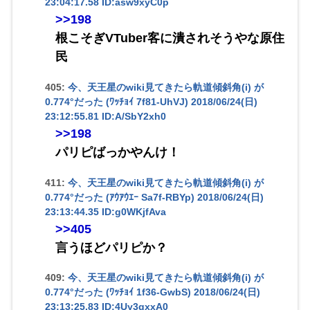
23:04:17.58 ID:asw9xyC0p
>>198
根こそぎVTuber客に潰されそうやな原住
民
405:
今、天王星のwiki見てきたら軌道傾斜角(i) が
0.774°だった (ﾜｯﾁｮｲ 7f81-UhVJ)
2018/06/24(日)
23:12:55.81 ID:A/SbY2xh0
>>198
パリピばっかやんけ！
411:
今、天王星のwiki見てきたら軌道傾斜角(i) が
0.774°だった (ｱｳｱｳｴｰ Sa7f-RBYp)
2018/06/24(日)
23:13:44.35 ID:g0WKjfAva
>>405
言うほどパリピか？
409:
今、天王星のwiki見てきたら軌道傾斜角(i) が
0.774°だった (ﾜｯﾁｮｲ 1f36-GwbS)
2018/06/24(日)
23:13:25.83 ID:4Uy3gxxA0