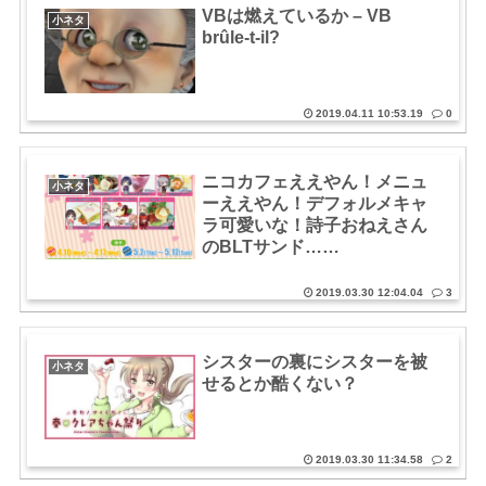
VBは燃えているか – VB
小ネタ
brûle-t-il?
2019.04.11 10:53.19
0
ニコカフェええやん！メニュ
小ネタ
ーええやん！デフォルメキャ
ラ可愛いな！詩子おねえさん
のBLTサンド……
2019.03.30 12:04.04
3
シスターの裏にシスターを被
小ネタ
せるとか酷くない？
2019.03.30 11:34.58
2