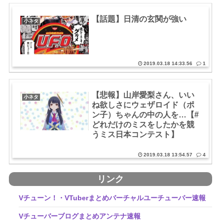
【話題】日清の玄関が強い
小ネタ
2019.03.18 14:33.56
1
【悲報】山岸愛梨さん、いい
小ネタ
ね欲しさにウェザロイド（ポ
ン子）ちゃんの中の人を…【#
どれだけのミスをしたかを競
うミス日本コンテスト】
2019.03.18 13:54.57
4
リンク
Vチューン！・VTuberまとめバーチャルユーチューバー速報
Vチューバーブログまとめアンテナ速報