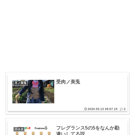
受肉ノ美兎
月ノ美兎
2020.05.13 08:07.19
2
フレグランス5の5をなんか勘
小ネタ
違いしてる説