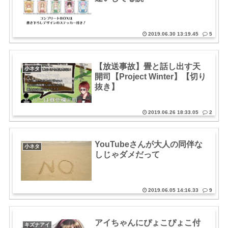
2019.06.30 13:19.45
5
【放送事故】畳と話し出す天
小ネタ
開司【Project Winter】【切り
抜き】
2019.06.26 18:33.05
2
YouTubeさんが大人の同伴な
小ネタ
しじゃダメだって
2019.06.05 14:16.33
9
アイちゃんにぴょこぴょこ付
キズナアイ