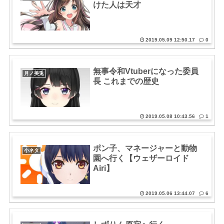
けた人は天才
2019.05.09 12:50.17
0
無事令和Vtuberになった委員
月ノ美兎
長 これまでの歴史
2019.05.08 10:43.56
1
ポン子、マネージャーと動物
小ネタ
園へ行く【ウェザーロイド
Airi】
2019.05.06 13:44.07
6