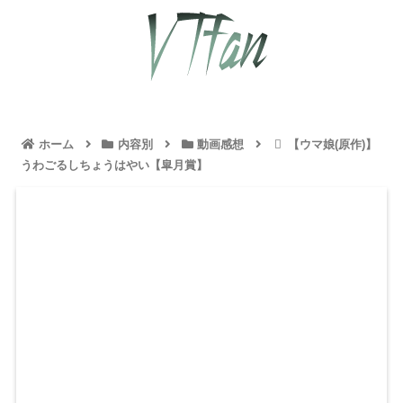
ホーム
内容別
動画感想
【ウマ娘(原作)】
うわごるしちょうはやい【皐月賞】