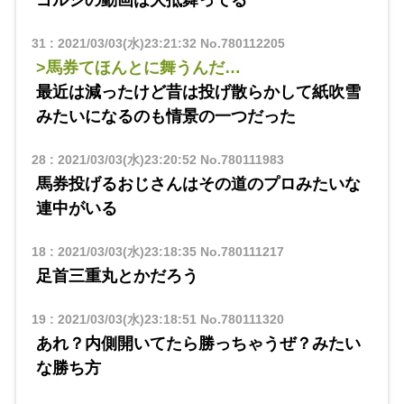
ゴルシの動画は大抵舞ってる
31
:
2021/03/03(水)23:21:32
No.780112205
>馬券てほんとに舞うんだ…
最近は減ったけど昔は投げ散らかして紙吹雪
みたいになるのも情景の一つだった
28
:
2021/03/03(水)23:20:52
No.780111983
馬券投げるおじさんはその道のプロみたいな
連中がいる
18
:
2021/03/03(水)23:18:35
No.780111217
足首三重丸とかだろう
19
:
2021/03/03(水)23:18:51
No.780111320
あれ？内側開いてたら勝っちゃうぜ？みたい
な勝ち方