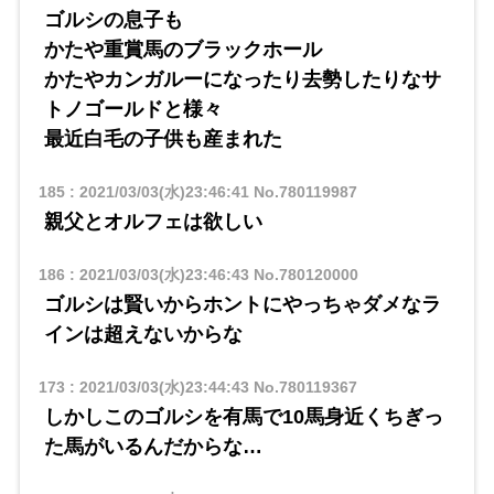
ゴルシの息子も
かたや重賞馬のブラックホール
かたやカンガルーになったり去勢したりなサ
トノゴールドと様々
最近白毛の子供も産まれた
185
:
2021/03/03(水)23:46:41
No.780119987
親父とオルフェは欲しい
186
:
2021/03/03(水)23:46:43
No.780120000
ゴルシは賢いからホントにやっちゃダメなラ
インは超えないからな
173
:
2021/03/03(水)23:44:43
No.780119367
しかしこのゴルシを有馬で10馬身近くちぎっ
た馬がいるんだからな…