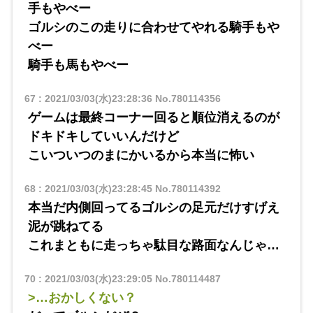
手もやべー
ゴルシのこの走りに合わせてやれる騎手もや
べー
騎手も馬もやべー
67
:
2021/03/03(水)23:28:36
No.780114356
ゲームは最終コーナー回ると順位消えるのが
ドキドキしていいんだけど
こいついつのまにかいるから本当に怖い
68
:
2021/03/03(水)23:28:45
No.780114392
本当だ内側回ってるゴルシの足元だけすげえ
泥が跳ねてる
これまともに走っちゃ駄目な路面なんじゃ…
70
:
2021/03/03(水)23:29:05
No.780114487
>…おかしくない？