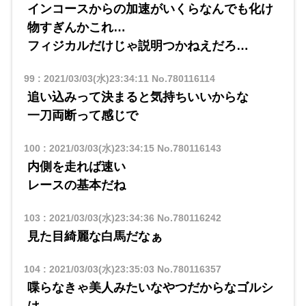
インコースからの加速がいくらなんでも化け
物すぎんかこれ…
フィジカルだけじゃ説明つかねえだろ…
99
:
2021/03/03(水)23:34:11
No.780116114
追い込みって決まると気持ちいいからな
一刀両断って感じで
100
:
2021/03/03(水)23:34:15
No.780116143
内側を走れば速い
レースの基本だね
103
:
2021/03/03(水)23:34:36
No.780116242
見た目綺麗な白馬だなぁ
104
:
2021/03/03(水)23:35:03
No.780116357
喋らなきゃ美人みたいなやつだからなゴルシ