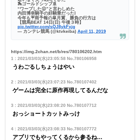
🏇ゴールドシップ🚢
“ワープした😮”と言わしめた
内田博幸騎手の好騎乗だった❕
今年も☔雨予報の皐月賞、勝負の行方は
【競馬BEAT 14日(日) 午後３時】
pic.twitter.com/sQJ8ykFxjg
— カンテレ競馬 (@ktvkeiba)
April 11, 2019
https://img.2chan.net/b/res/780106202.htm
1
:
2021/03/03(水)23:05:58
No.780106958
うわごるしちょうはやい
2
:
2021/03/03(水)23:07:23
No.780107402
ゲームは完全に原作再現してるんだな
3
:
2021/03/03(水)23:08:20
No.780107712
おっショートカットみっけ
4
:
2021/03/03(水)23:08:33
No.780107772
アプリでもやってくるから参るね…