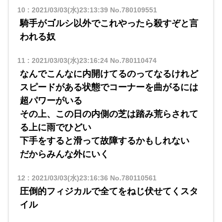
10
:
2021/03/03(水)23:13:39
No.780109551
騎手がゴルシ以外でこれやったら殺すぞと言
われる奴
11
:
2021/03/03(水)23:16:24
No.780110474
なんでこんなに内開けてるのってなるけれど
スピードがある状態でコーナーを曲がるには
超パワーがいる
その上、この日の内側の芝は踏み荒らされて
る上に雨でひどい
下手をすると滑って故障するかもしれない
だからみんな外にいく
12
:
2021/03/03(水)23:16:36
No.780110561
圧倒的フィジカルで全てをねじ伏せてくスタ
イル