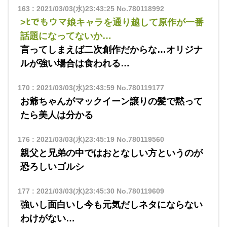
163
:
2021/03/03(水)23:43:25
No.780118992
>ﾋでもウマ娘キャラを通り越して原作が一番
話題になってないか…
言ってしまえば二次創作だからな…オリジナ
ルが強い場合は食われる…
170
:
2021/03/03(水)23:43:59
No.780119177
お爺ちゃんがマックイーン譲りの髪で黙って
たら美人は分かる
176
:
2021/03/03(水)23:45:19
No.780119560
親父と兄弟の中ではおとなしい方というのが
恐ろしいゴルシ
177
:
2021/03/03(水)23:45:30
No.780119609
強いし面白いし今も元気だしネタにならない
わけがない…