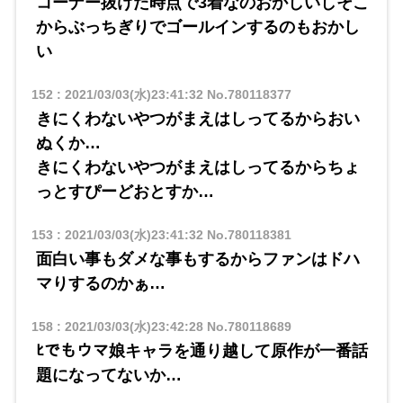
コーナー抜けた時点で3着なのおかしいしそこ
からぶっちぎりでゴールインするのもおかし
い
152
:
2021/03/03(水)23:41:32
No.780118377
きにくわないやつがまえはしってるからおい
ぬくか…
きにくわないやつがまえはしってるからちょ
っとすぴーどおとすか…
153
:
2021/03/03(水)23:41:32
No.780118381
面白い事もダメな事もするからファンはドハ
マりするのかぁ…
158
:
2021/03/03(水)23:42:28
No.780118689
ﾋでもウマ娘キャラを通り越して原作が一番話
題になってないか…