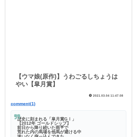
【ウマ娘(原作)】うわごるしちょうは
やい【皐月賞】
2021.03.04 11:47.08
comment(1)
歴史に刻まれる「皐月賞GⅠ」
【2012年 ゴールドシップ】
前日から降り続いた雨☔で
荒れた内の馬場を他馬が避ける中
迷いなく突っ込んできた