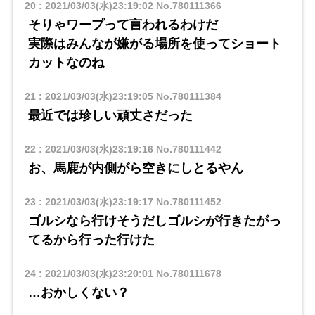
20
:
2021/03/03(水)23:19:02
No.780111366
そりゃワープって言われるわけだ
実際はみんなが嫌がる場所を使ってショート
カットなのね
21
:
2021/03/03(水)23:19:05
No.780111384
最近では珍しい頑丈さだった
22
:
2021/03/03(水)23:19:16
No.780111442
お、馬鹿が内側がら空きにしとるやん
23
:
2021/03/03(水)23:19:17
No.780111452
ゴルシなら行けそうだしゴルシが行きたがっ
てるから行った行けた
24
:
2021/03/03(水)23:20:01
No.780111678
…おかしくない？