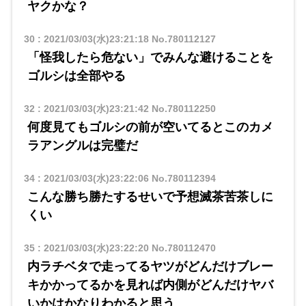
ヤクかな？
30
:
2021/03/03(水)23:21:18
No.780112127
「怪我したら危ない」でみんな避けることを
ゴルシは全部やる
32
:
2021/03/03(水)23:21:42
No.780112250
何度見てもゴルシの前が空いてるとこのカメ
ラアングルは完璧だ
34
:
2021/03/03(水)23:22:06
No.780112394
こんな勝ち勝たするせいで予想滅茶苦茶しに
くい
35
:
2021/03/03(水)23:22:20
No.780112470
内ラチベタで走ってるヤツがどんだけブレー
キかかってるかを見れば内側がどんだけヤバ
いかはかなりわかると思う