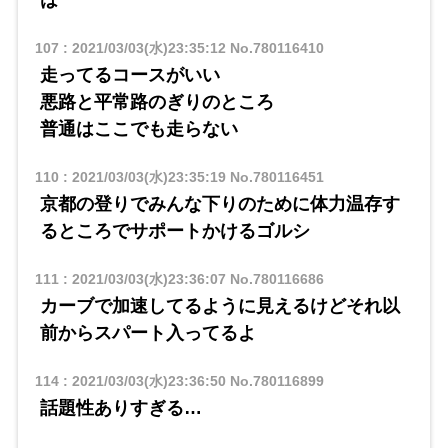
は
107
:
2021/03/03(水)23:35:12
No.780116410
走ってるコースがいい
悪路と平常路のぎりのところ
普通はここでも走らない
110
:
2021/03/03(水)23:35:19
No.780116451
京都の登りでみんな下りのために体力温存す
るところでサポートかけるゴルシ
111
:
2021/03/03(水)23:36:07
No.780116686
カーブで加速してるように見えるけどそれ以
前からスパート入ってるよ
114
:
2021/03/03(水)23:36:50
No.780116899
話題性ありすぎる…