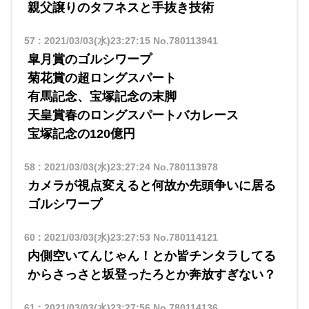
親父譲りのタフネスと手抜き技術
57
:
2021/03/03(水)23:27:15
No.780113941
皐月賞のゴルシワープ
菊花賞の超ロングスパート
有馬記念、宝塚記念の末脚
天皇賞春のロングスパートバカレース
宝塚記念の120億円
58
:
2021/03/03(水)23:27:24
No.780113978
カメラが視点変えると何故か先頭争いに居る
ゴルシワープ
60
:
2021/03/03(水)23:27:53
No.780114121
内側空いてんじゃん！とか皆チンタラしてる
からさっさと坂登ったろとか奔放すぎない？
61
:
2021/03/03(水)23:27:56
No.780114136