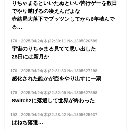
りちゃまるといいたぬといい苦行ゲーを数日
でやり遂げるの凄えんだよな
壺結局大落下でプッツンしてから6年積んで
る…
170
:
2025/04/24(木)22:30:11
No.1305626589
宇宙のりちゃまる見てて思い出した
28日には新月か
176
:
2025/04/24(木)22:31:33
No.1305627298
感化された誰かが壺をやり出すに一票
178
:
2025/04/24(木)22:32:09
No.1305627598
Switch2に落選して世界が終わった
152
:
2025/04/24(木)22:28:42
No.1305625937
ぱねち落選…