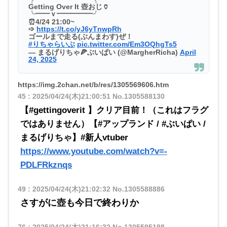
Getting Over It 壺おじ🏺
╰━━ｖ━━━━━╯
⏰4/24 21:00~
➩
https://t.co/yJ6yTnwpRh
ゴールまで走る(ぶんまわす)ぜ！
#りちゃらいぶ
pic.twitter.com/Em3OQhgTs5
— まるげりちゃ🍕ぶいぱい (@MargherRicha)
April
24, 2025
https://img.2chan.net/b/res/1305569606.htm
45
:
2025/04/24(木)21:00:51
No.1305588130
【#gettingoverit 】クリア目前！（これはフラグ
ではありません）【#アップランド / #ぶいぱい /
まるげりちゃ】#新人vtuber
https://www.youtube.com/watch?v=-
PDLFRkznqs
49
:
2025/04/24(木)21:02:32
No.1305588886
さすがに壺も今日で終わりか
76
:
2025/04/24(木)21:16:32
No.1305595198