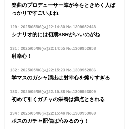
楽曲のプロデューサー陣が今をときめく人ば
っかりですごいよね
129
:
2025/05/06(火)22:14:30
No.1309952448
シナリオ的には初期SSRがいいのがね
131
:
2025/05/06(火)22:14:55
No.1309952658
射幸心！
132
:
2025/05/06(火)22:15:23
No.1309952886
学マスのガシャ演出は射幸心を煽りすぎる
133
:
2025/05/06(火)22:15:38
No.1309953009
初めて引くガチャの栄養は満点とされる
134
:
2025/05/06(火)22:15:46
No.1309953068
ボスのガチャ配信は沁みるのう！