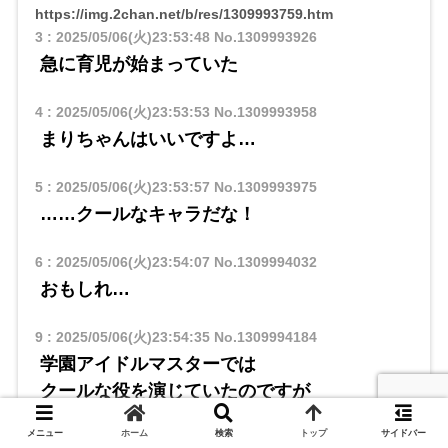
https://img.2chan.net/b/res/1309993759.htm
3
:
2025/05/06(火)23:53:48
No.1309993926
急に育児が始まっていた
4
:
2025/05/06(火)23:53:53
No.1309993958
まりちゃんはいいですよ…
5
:
2025/05/06(火)23:53:57
No.1309993975
……クールなキャラだな！
6
:
2025/05/06(火)23:54:07
No.1309994032
おもしれ…
9
:
2025/05/06(火)23:54:35
No.1309994184
学園アイドルマスターでは
クールな役を演じていたのですが
メニュー
ホーム
検索
トップ
サイドバー
10
:
2025/05/06(火)23:54:51
No.1309994289