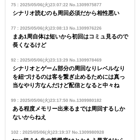
75
:
2025/05/06(火)23:07:22
No.1309975877
シナリオ読むのも周回必須だから相性悪い
77
:
2025/05/06(火)23:08:13
No.1309976226
まあ1周自体は短いから初回はコミュ見るので
長くなるけど
92
:
2025/05/06(火)23:13:29
No.1309978469
シナリオとゲーム部分の周回なりレベルなり
を紐づけるのは客を繋ぎ止めるためには真っ
当なやり方なんだけど配信となると中々ね
99
:
2025/05/06(火)23:17:50
No.1309980182
ある程度メモリー出来るまでは周回するしか
ないからねえ
102
:
2025/05/06(火)23:19:37
No.1309980928