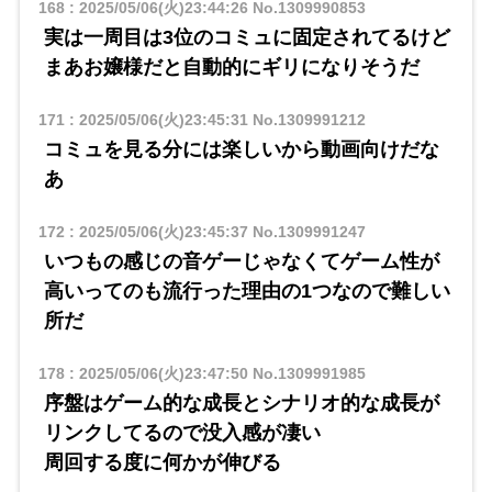
168
:
2025/05/06(火)23:44:26
No.1309990853
実は一周目は3位のコミュに固定されてるけど
まあお嬢様だと自動的にギリになりそうだ
171
:
2025/05/06(火)23:45:31
No.1309991212
コミュを見る分には楽しいから動画向けだな
あ
172
:
2025/05/06(火)23:45:37
No.1309991247
いつもの感じの音ゲーじゃなくてゲーム性が
高いってのも流行った理由の1つなので難しい
所だ
178
:
2025/05/06(火)23:47:50
No.1309991985
序盤はゲーム的な成長とシナリオ的な成長が
リンクしてるので没入感が凄い
周回する度に何かが伸びる