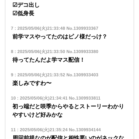
☑デコ出し
☑低身長
7
:
2025/05/06(火)21:33:48
No.1309933367
前学マスやってたのはピノ様だっけ？
8
:
2025/05/06(火)21:33:50
No.1309933380
待ってたんだよ学マス配信！
9
:
2025/05/06(火)21:33:52
No.1309933403
楽しみですわ〜
10
:
2025/05/06(火)21:34:41
No.1309933811
初っ端だと咲季からやるとストーリーわかり
やすいけど好みかな
11
:
2025/05/06(火)21:35:24
No.1309934144
周回前提なのが配信と相性悪いのがネックな