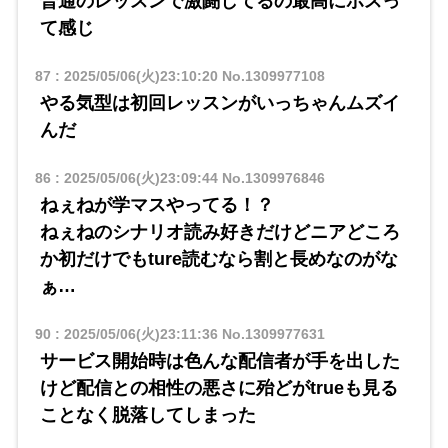
普通のレッスンで激闘してるの最高にボスっ
て感じ
87
:
2025/05/06(火)23:10:20
No.1309977108
やる気型は初回レッスンがいっちゃんムズイ
んだ
86
:
2025/05/06(火)23:09:44
No.1309976846
ねぇねが学マスやってる！？
ねぇねのシナリオ読み好きだけどニアどころ
か初だけでもture読むなら割と長めなのがな
ぁ…
90
:
2025/05/06(火)23:11:36
No.1309977631
サービス開始時は色んな配信者が手を出した
けど配信との相性の悪さに殆どがtrueも見る
ことなく脱落してしまった