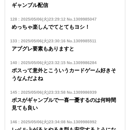
ギャンブル配信
128
:
2025/05/06(火)23:29:12
No.1309985047
めっちゃ楽しんでてとてもヨシ！
133
:
2025/05/06(火)23:30:16
No.1309985511
アプグレ要素もありますと
140
:
2025/05/06(火)23:32:15
No.1309986284
ボスって意外とこういうカードゲーム好きそ
うなんだよね
145
:
2025/05/06(火)23:33:58
No.1309986939
ボスがギャンブルで一喜一憂するのは何時間
見ても良い
146
:
2025/05/06(火)23:34:08
No.1309986992
レベル上がるとやるき型も安定するようにな