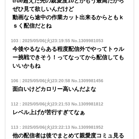
true超えた先の親愛度10とかもう最高だから
ぜひ見て欲しいんだけど
動画なら途中の作業カット出来るからともｋ
ｓく配信だとね
103
:
2025/05/06(火)23:19:55
No.1309981053
今後やるならある程度配信外でやってトゥル
ー挑戦できそう！ってなってから配信しても
いいかもね
106
:
2025/05/06(火)23:20:58
No.1309981456
面白いけどカロリー高いんだよな
112
:
2025/05/06(火)23:21:53
No.1309981812
レベル上げが苦行すぎてなぁ
113
:
2025/05/06(火)23:22:13
No.1309981952
他の配信者は後でまとめて親愛度コミュ見る