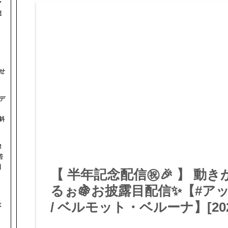
マ
聴
せ
デ
斜
！
若
日
【 半年記念配信㊗🎉 】 動
るぉ🍇お披露目配信✨【#アッ
/ ベルモット・ベルーナ】[2025.
は
】