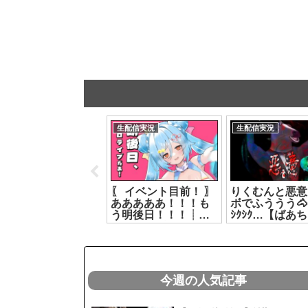
生配信実況
生配信実況
生配信実況
【#ヤマトイオリ2nd
〖 イベント目前！ 〗
りくむんと悪意
同時視聴】第2部同時
あああああ！！！も
ボでふううう🐴( 
視聴！一緒に見よう
う明後日！！！┊ど
ｼｸｼｸ…【ばあち
【#ヤマトイオリ #
っとライブ #ヤマト
リクム】[2026.0
富士葵 #猫宮ひな
イオリ[2026.07.15]
】[2026.08.01]
今週の人気記事