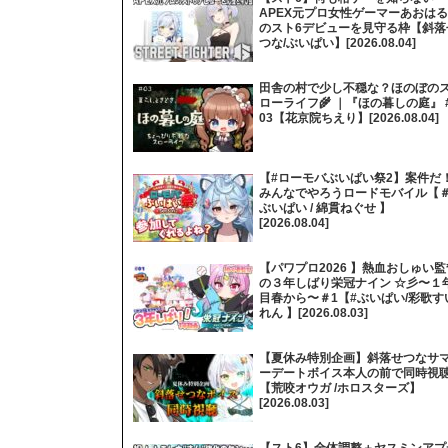
APEX元プロ女性ゲーマーあおはる
のスト6デビューを見守る枠【斜落
つな/ぶいぱい】[2026.08.04]
田舎の村で少し不穏な？ほのぼの
ローライフ🌾 ｜『ほの暮しの庭』 
03【花京院ちえり】[2026.08.04]
【#ローモバぶいぱい祭2】案件だ
みんなでやろうロードモバイル【
ぶいぱい / 綿貫ねぐせ 】
[2026.08.04]
【パワプロ2026 】熱血おしゅい監
の３年しばり栄冠ナイン ☆彡〜１
目春から〜＃1【#ぶいぱい/彩歌す
れん 】[2026.08.03]
【夏休み特別企画】斜落せつなサ
ーデートボイス本人の前で同時視
【荒咬オウガ /ホロスターズ】
[2026.08.03]
【スト6】全体調整＋ヤスミンアプ