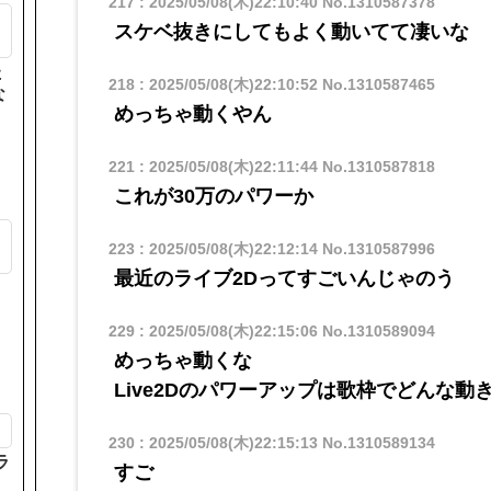
217
:
2025/05/08(木)22:10:40
No.1310587378
スケベ抜きにしてもよく動いてて凄いな
た
218
:
2025/05/08(木)22:10:52
No.1310587465
な
めっちゃ動くやん
221
:
2025/05/08(木)22:11:44
No.1310587818
これが30万のパワーか
も
223
:
2025/05/08(木)22:12:14
No.1310587996
最近のライブ2Dってすごいんじゃのう
229
:
2025/05/08(木)22:15:06
No.1310589094
めっちゃ動くな
Live2Dのパワーアップは歌枠でどんな
230
:
2025/05/08(木)22:15:13
No.1310589134
ラ
すご