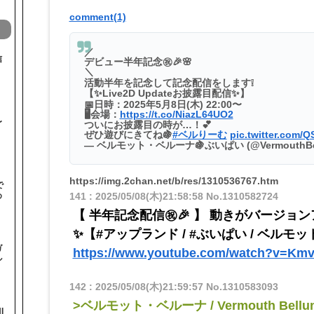
comment(1)
／
信
デビュー半年記念㊗️🎉🌸
＼
活動半年を記念して記念配信をします❕
【✨Live2D Updateお披露目配信✨】
📅日時：2025年5月8日(木) 22:00〜
🖥️会場：
https://t.co/NiazL64UO2
〜
ついにお披露目の時が…！💕
ぜひ遊びにきてね🍇
#ベルりーむ
pic.twitter.com/
— ベルモット・ベルーナ🍇ぶいぱい (@VermouthBel
https://img.2chan.net/b/res/1310536767.htm
で
141
:
2025/05/08(木)21:58:58
No.1310582724
め
【 半年記念配信㊗🎉 】 動きがバージョ
✨【#アップランド / #ぶいぱい / ベルモッ
ガ
https://www.youtube.com/watch?v=Km
ル
142
:
2025/05/08(木)21:59:57
No.1310583093
>ベルモット・ベルーナ / Vermouth Bellu
I