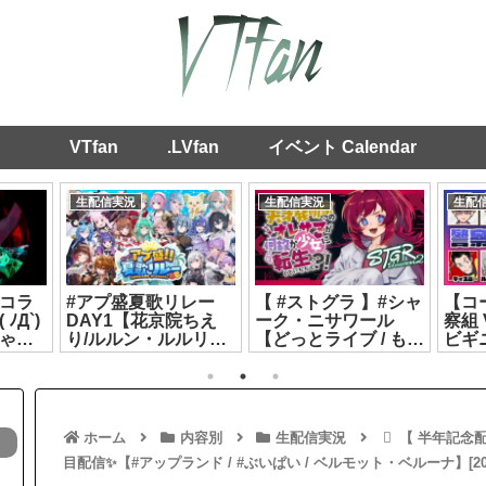
VTfan
.LVfan
イベント Calendar
生配信実況
生配信実況
生配
コラ
#アプ盛夏歌リレー
【 #ストグラ 】#シャ
【コ
ﾉД`)
DAY1【花京院ちえ
ーク・ニサワール
察組 
ゃる/
り/ルルン・ルルリカ/
【どっとライブ / もこ
ビギ
7.26]
秘間慈ぱね/銀棘ぐみ/
田めめめ】
[2026
花百合ちゅみ】
[2026.07.15]
[2026.07.19]
ホーム
内容別
生配信実況
【 半年記念配
目配信✨【#アップランド / #ぶいぱい / ベルモット・ベルーナ】[2025.