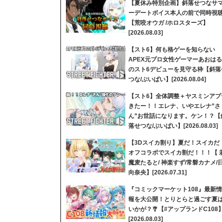
【夏休み特別企画】斜落せつなサ
ーデートボイス本人の前で同時視
【荒咬オウガ /ホロスターズ】
[2026.08.03]
【スト6】何も格ゲーを知らない
APEX元プロ女性ゲーマーあおはる
のスト6デビューを見守る枠【斜落
つな/ぶいぱい】[2026.08.04]
【スト6】全体調整＋ヤスミンアプ
きたー！！エレナ、いやエレナ”さ
ん”お世話になります。ケン！？【
落せつな/ぶいぱい】[2026.08.03]
【3Dスイカ割り】夏だ！スイカだ
オフコラボでスイカ割だ！！！【 
魔麦たると/ 神楽すず/常磐カナメ/
向奈央】[2026.07.31]
『コミックマーケット108』最新情
報を大公開！とりとらと過ごす夏
いかが？🎐【#アップランドC108
[2026.08.03]