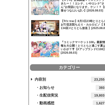
きたー！！エレナ、いやエレナ”さ
ん”お世話になります。ケン！？【
落せつな/ぶいぱい】[2026.08.03]
【Tr!c trac】8月3日23時とりとら
お💘花京院ちえり・カルロピノ【 
134回 #とりとら放送 】[2025.08.0
『コミックマーケット108』最新情
報を大公開！とりとらと過ごす夏
いかが？🎐【#アップランドC108
[2026.08.03]
カテゴリー
内容別
23,255
お知らせ
393
生配信実況
19,803
動画感想
1,627