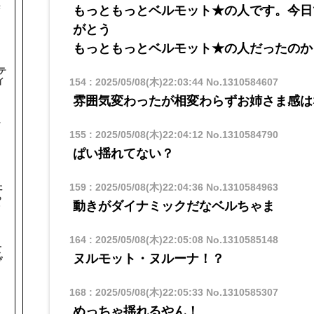
#
​​もっともっとベルモット★の人です。今
がとう
もっともっとベルモット★の人だったのか
テ
154
:
2025/05/08(木)22:03:44
No.1310584607
イ
雰囲気変わったが相変わらずお姉さま感は
テ
155
:
2025/05/08(木)22:04:12
No.1310584790
ぱい揺れてない？
た
159
:
2025/05/08(木)22:04:36
No.1310584963
ら
動きがダイナミックだなベルちゃま
オ
164
:
2025/05/08(木)22:05:08
No.1310585148
て
ヌルモット・ヌルーナ！？
ぴ
168
:
2025/05/08(木)22:05:33
No.1310585307
めっちゃ揺れるやん！