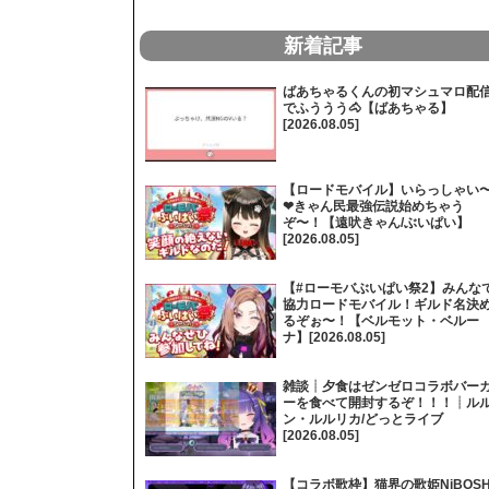
新着記事
ばあちゃるくんの初マシュマロ配
でふううう🐴【ばあちゃる】
[2026.08.05]
【ロードモバイル】いらっしゃい
❤きゃん民最強伝説始めちゃう
ぞ〜！【遠吠きゃん/ぶいぱい】
[2026.08.05]
【#ローモバぶいぱい祭2】みんな
協力ロードモバイル！ギルド名決
るぞぉ〜！【ベルモット・ベルー
ナ】[2026.08.05]
雑談┊夕食はゼンゼロコラボバー
ーを食べて開封するぞ！！！┊ル
ン・ルルリカ/どっとライブ
[2026.08.05]
【コラボ歌枠】猫界の歌姫NiBOSH