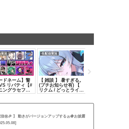
信実況
生配信実況
生配信実況
ードネーム】警
【 雑談 】 暑すぎる。
〖 カメラあり検証 
VS リバティ【#
(プチお知らせ有) 【
とうもろこしが本
ニングラセフ】
リクム / どっとライブ
に偶数なのか？粒
.08.04]
】[2026.07.14]
髭は同じ数なのか
数える┊どっとラ
ブ #ヤマトイオリ
[2026.07.20]
信㊗🎉 】 動きがバージョンアップするぉ🍇お披露
05.08]