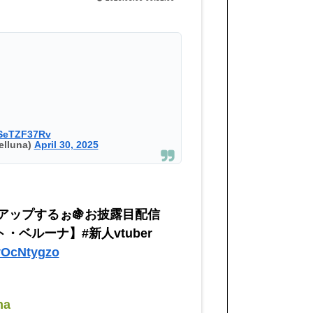
QSeTZF37Rv
luna)
April 30, 2025
ンアップするぉ🍇お披露目配信
ト・ベルーナ】#新人vtuber
vOcNtygzo
na