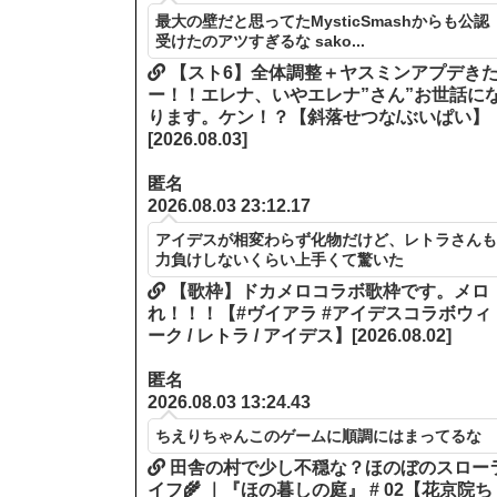
最大の壁だと思ってたMysticSmashからも公認
受けたのアツすぎるな sako...
【スト6】全体調整＋ヤスミンアプデき
ー！！エレナ、いやエレナ”さん”お世話に
ります。ケン！？【斜落せつな/ぶいぱい】
[2026.08.03]
匿名
2026.08.03 23:12.17
アイデスが相変わらず化物だけど、レトラさん
力負けしないくらい上手くて驚いた
【歌枠】ドカメロコラボ歌枠です。メロ
れ！！！【#ヴイアラ #アイデスコラボウィ
ーク / レトラ / アイデス】[2026.08.02]
匿名
2026.08.03 13:24.43
ちえりちゃんこのゲームに順調にはまってるな
田舎の村で少し不穏な？ほのぼのスロー
イフ🌾 ｜『ほの暮しの庭』 # 02【花京院ち