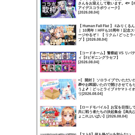
さんをお迎えして歌います。🐟【
アイデスコラボウィーク】
[2026.08.04]
【 Human Fall Flat 】 #みりくるん
｜ 10周年！HFFも10周年！記念ス
ージやるぞ！ 【 リクム / どっとラ
ブ 】[2026.08.04]
【コードネーム】警察組 VS リバ
ィ【#ビギニングラセフ】
[2026.08.04]
>〖 開封 〗ソロライブでいただい
🎁やお💌届いたので開けさせても
うよ🎵┊どっとライブ #ヤマトイ
リ[2026.08.04]
【ロードモバイル】お宝を目指し
共に戦う者たちの決起集会【烏丸
ょこ/#ぶいぱい】[2026.08.04]
【スト6】何も格ゲーを知らない