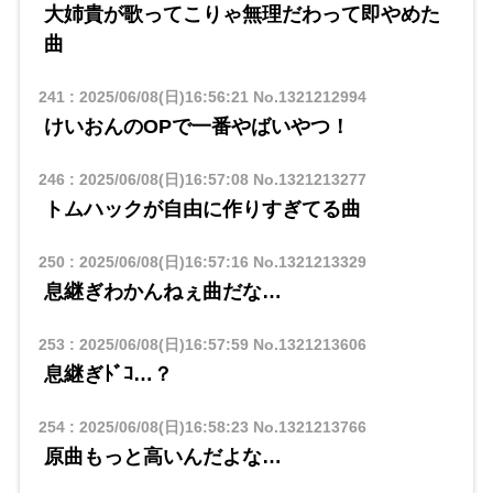
大姉貴が歌ってこりゃ無理だわって即やめた
曲
241
:
2025/06/08(日)16:56:21
No.1321212994
けいおんのOPで一番やばいやつ！
246
:
2025/06/08(日)16:57:08
No.1321213277
トムハックが自由に作りすぎてる曲
250
:
2025/06/08(日)16:57:16
No.1321213329
息継ぎわかんねぇ曲だな…
253
:
2025/06/08(日)16:57:59
No.1321213606
息継ぎﾄﾞｺ…？
254
:
2025/06/08(日)16:58:23
No.1321213766
原曲もっと高いんだよな…