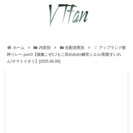
ホーム
内容別
生配信実況
アップランド歌
枠リレー part3【猫撫こぜに/もこ田めめめ/鍵宮シエル/彩歌すいれ
ん/ヤマトイオリ】[2025.06.08]