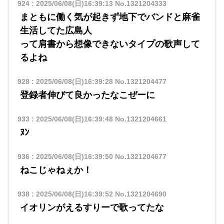
924
:
2025/06/08(日)16:39:13
No.1321204333
まともに働く気が起きず地下でバンドと麻雀
生活してた広島人
って肩書から想像できないタイプの歌声して
るよね
928
:
2025/06/08(日)16:39:28
No.1321204477
登録者伸びて良かったなこぜーに
933
:
2025/06/08(日)16:39:48
No.1321204661
ﾇﾝ
936
:
2025/06/08(日)16:39:50
No.1321204677
ねこじゃねぇか！
938
:
2025/06/08(日)16:39:52
No.1321204690
イオリンがえるすりーで歌ってたな