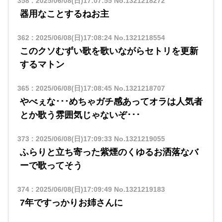
358
:
2025/06/08(日)17:07:55
No.1321218272
器用なことするねお主
362
:
2025/06/08(日)17:08:24
No.1321218554
このクソむずい歌を歌いながらセトリを更新
するマトン
365
:
2025/06/08(日)17:08:45
No.1321218707
やべぇな･･･めちゃガチ感あってオラは人気者
とか歌う雰囲気じゃないぞ･･･
373
:
2025/06/08(日)17:09:33
No.1321219055
ふらりと立ち寄った紫煙のくゆるお洒落なバ
ーで歌ってそう
374
:
2025/06/08(日)17:09:49
No.1321219183
7年ですっかりお姉さんに