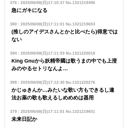
376
:
2025/06/08(日)17:10:37
No.1321219496
急にガキになる
380
:
2025/06/08(日)17:11:01
No.1321219653
(推しのアイデスさんとかと比べたら)得意では
ない
394
:
2025/06/08(日)17:11:53
No.1321220018
King Gnuから妖精帝國は歌うまの中でも上澄
みのやるセトリなんよ…
399
:
2025/06/08(日)17:12:30
No.1321220276
かじゅきんか…みたいな歌い方もできるし違
法お薬の歌も歌えるしめめめは器用
379
:
2025/06/08(日)17:11:01
No.1321219651
未来日記か