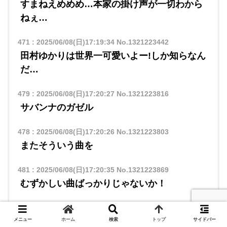
すまねえめめめ…本家の掛け声が一切わから
ねぇ…
471
:
2025/06/08(日)17:19:34
No.1321223442
田村ゆかりは世界一可愛いよー!しか知らなん
だ…
479
:
2025/06/08(日)17:20:27
No.1321223816
サバンナのガゼル
478
:
2025/06/08(日)17:20:26
No.1321223803
またそういう曲を
481
:
2025/06/08(日)17:20:35
No.1321223869
むずかしい曲ばっかりじゃないか！
483
:
2025/06/08(日)17:20:39
No.1321223901
坂本真綾
メニュー
ホーム
検索
トップ
サイドバー