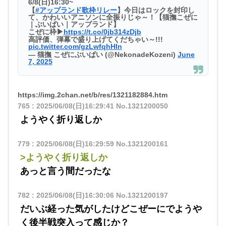
6/8(日)16:30~
【
#アップランド歌枠リレー
】今日はロックを封印し
て、かわいいアニソンに全振りじゃ～！【猫撫こぜに
｜ぶいぱい｜アップランド】
こぜに枠▶
https://t.co/0jb314zDjb
高評価、弾幕で盛り上げてくだちゃい～!!!
pic.twitter.com/gzLwfqhHIn
— 猫撫 こぜにぶいぱい (@NekonadeKozeni)
June
7, 2025
https://img.2chan.net/b/res/1321182884.htm
765
:
2025/06/08(日)16:29:41
No.1321200050
ようやく折り返しか
779
:
2025/06/08(日)16:29:59
No.1321200161
>ようやく折り返しか
あっと言う間だったな
782
:
2025/06/08(日)16:30:06
No.1321200197
だいぶ経った気がしたけどこぜーにでようや
く後半戦突入って感じか？