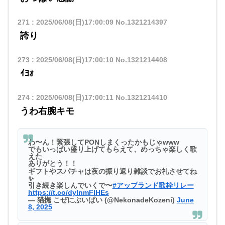
271
:
2025/06/08(日)17:00:09
No.1321214397
誇り
273
:
2025/06/08(日)17:00:10
No.1321214408
ｲﾖｫ
274
:
2025/06/08(日)17:00:11
No.1321214410
うわ右腕キモ
わ〜ん！緊張してPONしまくったかもじゃwww
でもいっぱい盛り上げてもらえて、めっちゃ楽しく歌
えた
ありがとう！！
ギフトやスパチャは夜の振り返り雑談でお礼させてね
✨
引き続き楽しんでいくで〜
#アップランド歌枠リレー
https://t.co/dylnmFlHEs
— 猫撫 こぜにぶいぱい (@NekonadeKozeni)
June
8, 2025