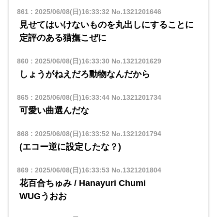
861
:
2025/06/08(日)16:33:32
No.1321201646
見せてはいけないものを丸出しにすることに
定評のある猫撫こぜに
860
:
2025/06/08(日)16:33:30
No.1321201629
しょうがねえだろ動物なんだから
865
:
2025/06/08(日)16:33:44
No.1321201734
可愛い曲選んだな
868
:
2025/06/08(日)16:33:52
No.1321201794
(エコー逆に設定したな？)
869
:
2025/06/08(日)16:33:53
No.1321201804
花百合ちゅみ / Hanayuri Chumi
​​WUGうおお