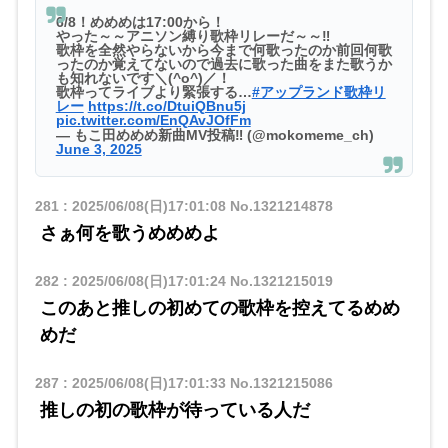
6/8！めめめは17:00から！
やった～～アニソン縛り歌枠リレーだ～～‼️
歌枠を全然やらないから今まで何歌ったのか前回何歌
ったのか覚えてないので過去に歌った曲をまた歌うか
も知れないです＼(^o^)／！
歌枠ってライブより緊張する…
#アップランド歌枠リ
レー
https://t.co/DtuiQBnu5j
pic.twitter.com/EnQAvJOfFm
— もこ田めめめ新曲MV投稿‼️ (@mokomeme_ch)
June 3, 2025
281
:
2025/06/08(日)17:01:08
No.1321214878
さぁ何を歌うめめめよ
282
:
2025/06/08(日)17:01:24
No.1321215019
このあと推しの初めての歌枠を控えてるめめ
めだ
287
:
2025/06/08(日)17:01:33
No.1321215086
推しの初の歌枠が待っている人だ