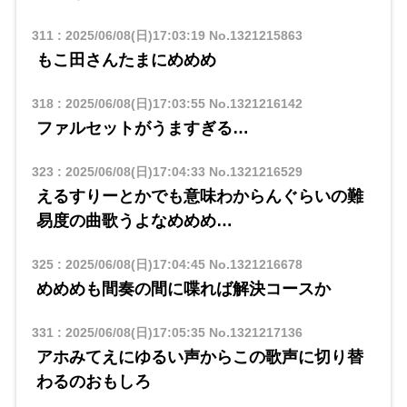
311
:
2025/06/08(日)17:03:19
No.1321215863
もこ田さんたまにめめめ
318
:
2025/06/08(日)17:03:55
No.1321216142
ファルセットがうますぎる…
323
:
2025/06/08(日)17:04:33
No.1321216529
えるすりーとかでも意味わからんぐらいの難
易度の曲歌うよなめめめ…
325
:
2025/06/08(日)17:04:45
No.1321216678
めめめも間奏の間に喋れば解決コースか
331
:
2025/06/08(日)17:05:35
No.1321217136
アホみてえにゆるい声からこの歌声に切り替
わるのおもしろ