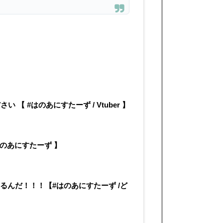
【 #はのあにすたーず / Vtuber 】
【#はのあにすたーず 】
から出るんだ！！！【#はのあにすたーず /ど