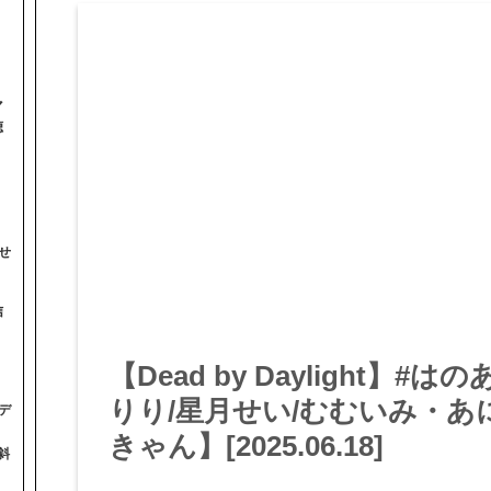
マ
聴
せ
信
【Dead by Daylight】
りり/星月せい/むむいみ・あ
デ
きゃん】[2025.06.18]
斜