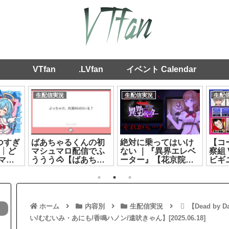
VTfan
.LVfan
イベント Calendar
生配信実況
生配信実況
生配
つすぎ
ばあちゃるくんの初
絶対に乗ってはいけ
【コ
┊ど
マシュマロ配信でふ
ない ｜『異界エレベ
察組 
マト
ううう🐴【ばあちゃ
ーター』【花京院ち
ビギ
23]
る】[2026.08.05]
えり】[2026.07.26]
[2026
ホーム
内容別
生配信実況
【Dead by
い/むむいみ・あにも/香鳴ハノン/遠吠きゃん】[2025.06.18]