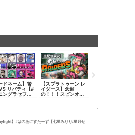
信実況
生配信実況
生配信実況
ードネーム】警
【スプラトゥーン レ
雑談┊誘惑の夏に
VS リバティ【#
イダース】念願
DA🌟I🌟SU🌟KE
ニングラセフ】
の！！！スピンオ
大喜びなはず！！
.08.04]
フ！！！【神楽す
ルルン・ルルリカ/
ず】[2026.07.23]
っとライブ
[2026.07.25]
 Daylight】#はのあにすたーず【七星みりり/星月せ