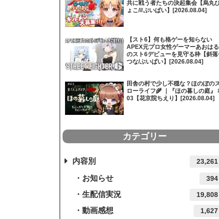
共に戦う者たちの決起集会【烏丸
ょこ/#ぶいぱい】[2026.08.04]
【スト6】何も格ゲーを知らない
APEX元プロ女性ゲーマーあおはる
のスト6デビューを見守る枠【斜落
つな/ぶいぱい】[2026.08.04]
田舎の村で少し不穏な？ほのぼの
ローライフ🌾 ｜『ほの暮しの庭』 
03【花京院ちえり】[2026.08.04]
カテゴリー
内容別
23,261
お知らせ
394
生配信実況
19,808
動画感想
1,627