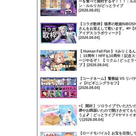
ーを食べて開封するぞ！！！┊ル
ン・ルルリカ/どっとライブ
[2026.08.05]
【コラボ歌枠】猫界の歌姫NiBOSH
さんをお迎えして歌います。🐟【
アイデスコラボウィーク】
[2026.08.04]
【 Human Fall Flat 】 #みりくるん
｜ 10周年！HFFも10周年！記念ス
ージやるぞ！ 【 リクム / どっとラ
ブ 】[2026.08.04]
【コードネーム】警察組 VS リバ
ィ【#ビギニングラセフ】
[2026.08.04]
>〖 開封 〗ソロライブでいただい
🎁やお💌届いたので開けさせても
うよ🎵┊どっとライブ #ヤマトイ
リ[2026.08.04]
【ロードモバイル】お宝を目指し