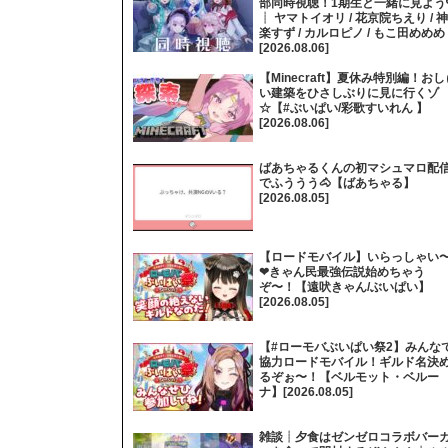
部同時視聴！1期生と一緒に見よう
┊ ヤマトイオリ / 花京院ちえり / 神
楽すず / カルロピノ / もこ田めめめ
[2026.08.06]
【Minecraft】夏休み特別編！おし
い建築をひさしぶりに見に行くゾ
☆【#ぶいぱい/彩歌すいれん 】
[2026.08.06]
ばあちゃるくんの初マシュマロ配
でふううう🐴【ばあちゃる】
[2026.08.05]
【ロードモバイル】いらっしゃい
❤きゃん民最強伝説始めちゃう
ぞ〜！【遠吠きゃん/ぶいぱい】
[2026.08.05]
【#ローモバぶいぱい祭2】みんな
協力ロードモバイル！ギルド名決
るぞぉ〜！【ベルモット・ベルー
ナ】[2026.08.05]
雑談┊夕食はゼンゼロコラボバー