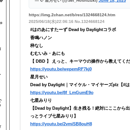
— ☪️ 星月せい (@Sei_Hoshizuki)
June 18, 2025

https://img.2chan.net/b/res/1324668124.htm
2025/06/18(水)22:06:16
No.1324668124
ゅ
#はのあにすたーず Dead by Daylightコラボ
香鳴ハノン
枠なし
信
むむいみ・あにも
【 DBD 】 えっと、キーマウの操作から教えてください 
https://youtu.be/wepemRF7kj0
〜
星月せい
Dead by Daylight｜マイケル・マイヤーズplz
https://youtu.be/8f_LmGumE9o
七星みりり
で
め
【Dead by Daylight】生き残る！絶対にここ
っとライブ七星みりり】
https://youtu.be/2vmiSB8ouH8
ガ