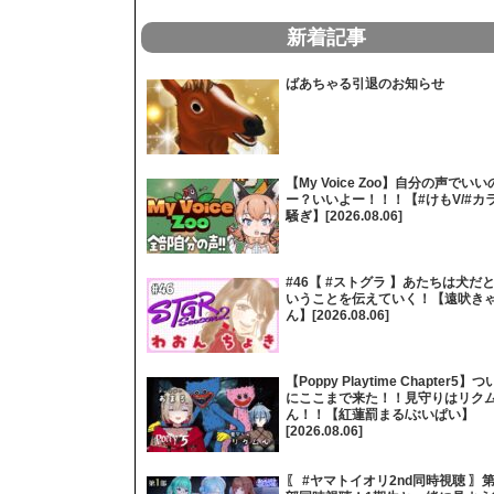
新着記事
ばあちゃる引退のお知らせ
【My Voice Zoo】自分の声でいい
ー？いいよー！！！【#けもV/#カ
騒ぎ】[2026.08.06]
#46【 #ストグラ 】あたちは犬だ
いうことを伝えていく！【遠吠き
ん】[2026.08.06]
【Poppy Playtime Chapter5】つ
にここまで来た！！見守りはリク
ん！！【紅蓮罰まる/ぶいぱい】
[2026.08.06]
〖 #ヤマトイオリ2nd同時視聴 〗第