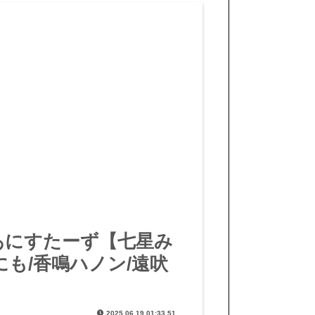
#はのあにすたーず【七星み
にも/香鳴ハノン/遠吠
2025.06.19 01:33.51