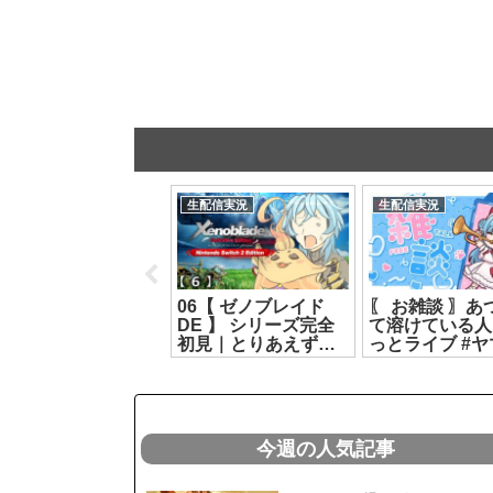
生配信実況
生配信実況
生配信実況
Tr!c trac】8月3日
06【 ゼノブレイド
〖 お雑談 〗あ
23時とりとらじお💘
DE 】 シリーズ完全
て溶けている人
花京院ちえり・カル
初見｜とりあえず挫
っとライブ #ヤ
ピノ【 第134回 #と
折するまで進むか【
イオリ[2026.07.
りとら放送 】
リクム / どっとライブ
2025.08.03]
】[2026.07.28]
今週の人気記事