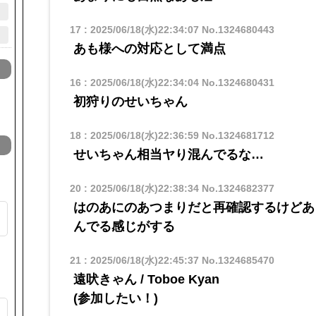
17
:
2025/06/18(水)22:34:07
No.1324680443
あも様への対応として満点
16
:
2025/06/18(水)22:34:04
No.1324680431
初狩りのせいちゃん
18
:
2025/06/18(水)22:36:59
No.1324681712
せいちゃん相当ヤり混んでるな…
20
:
2025/06/18(水)22:38:34
No.1324682377
はのあにのあつまりだと再確認するけどあ
ゃ
んでる感じがする
21
:
2025/06/18(水)22:45:37
No.1324685470
遠吠きゃん / Toboe Kyan
​​(参加したい！)