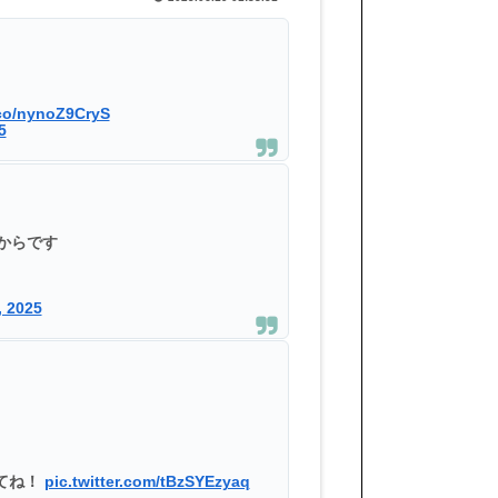
.co/nynoZ9CryS
5
からです
, 2025
てね！
pic.twitter.com/tBzSYEzyaq