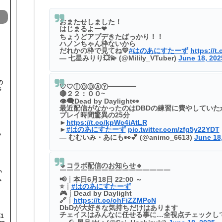
おまたせしました！
はじまるよー❤
ちょうどアプデきたばっかり！！
ハノンちゃん枠ないから
だれかの枠で見てね💛
#はのあにすたーず
https://t
— 七星みりり💥💫 (@Milily_VTuber)
June 18, 202
の
🤍🤍ⓉⓄⒹⒶⓎ━━━━
ラ
🔴２２：００~
👁‍🗨Dead by Daylight👀
最近配信がなかったのはDBDの練習に費やしていた
プレイ時間驚異の25分
►
https://t.co/kpWc4iAtLR
と
►
#はのあにすたーず
pic.twitter.com/zfg5y22YDT
ゃ
— むむいみ・あにも👀💕 (@animo_6613)
June 18
🔹コラボ配信のお知らせ🔹
い
￣￣￣￣￣￣￣￣￣￣￣￣￣￣￣￣
ム
📢┊本日6月18日 22:00 ～
⭐┊
#はのあにすたーず
🎮┊Dead by Daylight
🔗┊
https://t.co/ohFiZZMPcN
DbDが大好きな気持ちだけはあります
チェイスはみんなに任せる事に…全視点チェックし
1