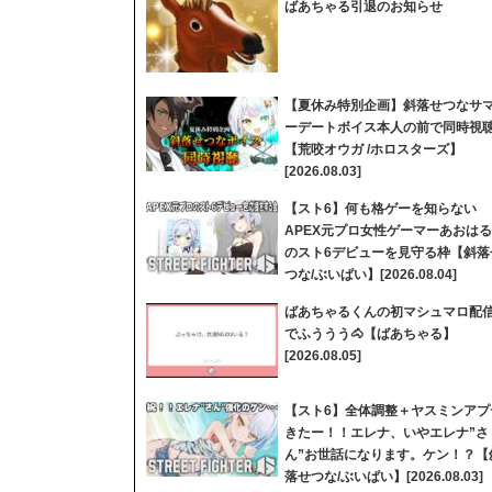
ばあちゃる引退のお知らせ
【夏休み特別企画】斜落せつなサ
ーデートボイス本人の前で同時視
【荒咬オウガ /ホロスターズ】
[2026.08.03]
【スト6】何も格ゲーを知らない
APEX元プロ女性ゲーマーあおはる
のスト6デビューを見守る枠【斜落
つな/ぶいぱい】[2026.08.04]
ばあちゃるくんの初マシュマロ配
でふううう🐴【ばあちゃる】
[2026.08.05]
【スト6】全体調整＋ヤスミンアプ
きたー！！エレナ、いやエレナ”さ
ん”お世話になります。ケン！？【
落せつな/ぶいぱい】[2026.08.03]