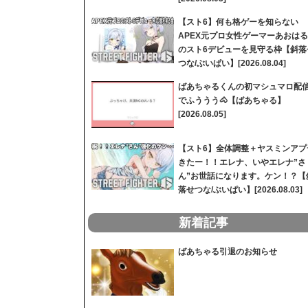
【スト6】何も格ゲーを知らない
APEX元プロ女性ゲーマーあおはる
のスト6デビューを見守る枠【斜落
つな/ぶいぱい】[2026.08.04]
ばあちゃるくんの初マシュマロ配
でふううう🐴【ばあちゃる】
[2026.08.05]
【スト6】全体調整＋ヤスミンアプ
きたー！！エレナ、いやエレナ”さ
ん”お世話になります。ケン！？【
落せつな/ぶいぱい】[2026.08.03]
新着記事
ばあちゃる引退のお知らせ