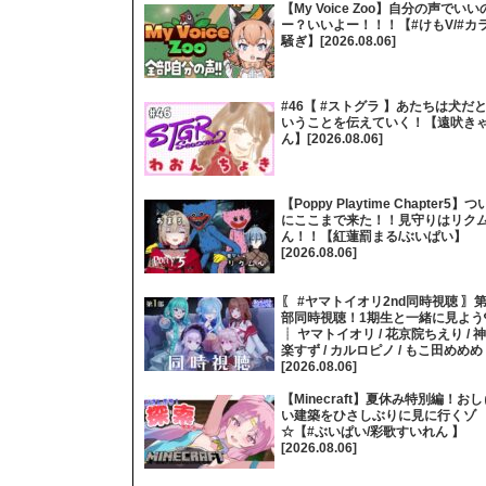
【My Voice Zoo】自分の声でいい
ー？いいよー！！！【#けもV/#カ
騒ぎ】[2026.08.06]
#46【 #ストグラ 】あたちは犬だ
いうことを伝えていく！【遠吠き
ん】[2026.08.06]
【Poppy Playtime Chapter5】つ
にここまで来た！！見守りはリク
ん！！【紅蓮罰まる/ぶいぱい】
[2026.08.06]
〖 #ヤマトイオリ2nd同時視聴 〗第
部同時視聴！1期生と一緒に見よう
┊ ヤマトイオリ / 花京院ちえり / 神
楽すず / カルロピノ / もこ田めめめ
[2026.08.06]
【Minecraft】夏休み特別編！おし
い建築をひさしぶりに見に行くゾ
☆【#ぶいぱい/彩歌すいれん 】
[2026.08.06]