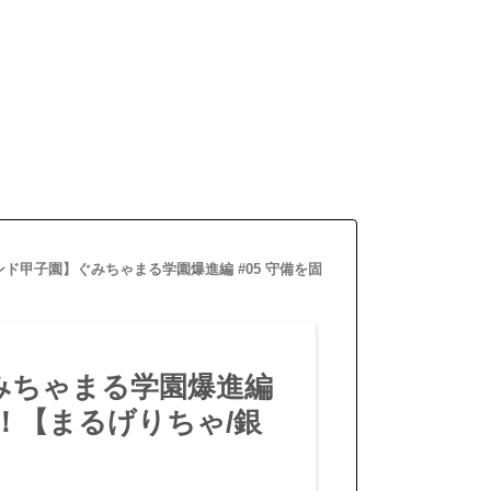
ンド甲子園】ぐみちゃまる学園爆進編 #05 守備を固
みちゃまる学園爆進編
！！【まるげりちゃ/銀