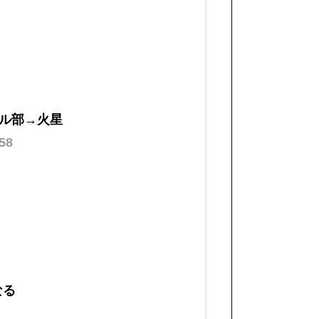
ル部→火星
58
なる