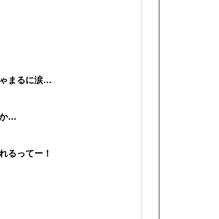
ゃまるに涙…
か…
れるってー！