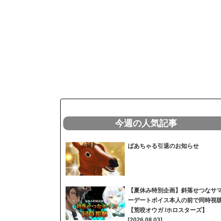
今週の人気記事
ばあちゃる引退のお知らせ
【夏休み特別企画】斜落せつなサ
ーデートボイス本人の前で同時視
【荒咬オウガ /ホロスターズ】
[2026.08.03]