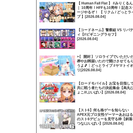
【 Human Fall Flat 】 #みりくるん
｜ 10周年！HFFも10周年！記念ス
ージやるぞ！ 【 リクム / どっとラ
ブ 】[2026.08.04]
【コードネーム】警察組 VS リバ
ィ【#ビギニングラセフ】
[2026.08.04]
>〖 開封 〗ソロライブでいただい
🎁やお💌届いたので開けさせても
うよ🎵┊どっとライブ #ヤマトイ
リ[2026.08.04]
【ロードモバイル】お宝を目指し
共に戦う者たちの決起集会【烏丸
ょこ/#ぶいぱい】[2026.08.04]
【スト6】何も格ゲーを知らない
APEX元プロ女性ゲーマーあおはる
のスト6デビューを見守る枠【斜落
つな/ぶいぱい】[2026.08.04]