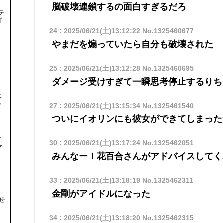
脳破壊連鎖するの面白すぎるだろ
テ
イ
24
:
2025/06/21(土)13:12:22
No.1325460677
やまだを煽っていたら自分も破壊された
テ
25
:
2025/06/21(土)13:12:28
No.1325460695
ダメージ受けすぎて一瞬思考停止するりち
た
ら
27
:
2025/06/21(土)13:15:34
No.1325461540
オ
ついにイオリンにも彼女ができてしまった
て
30
:
2025/06/21(土)13:17:24
No.1325462051
ぴ
みんなー！花百合さんがアドバイスしてく
33
:
2025/06/21(土)13:18:19
No.1325462311
金剛がアイドルになった
せ
34
:
2025/06/21(土)13:18:20
No.1325462315