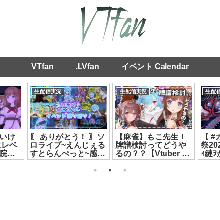
VTfan
.LVfan
イベント Calendar
生配信実況
生配信実況
生配
いけ
〖 ありがとう！ 〗ソ
【麻雀】もこ先生！
【 
エレベ
ロライブ~えんじぇる
牌譜検討ってどうや
祭20
院ち
すとらんぺっと~感想
るの？？【Vtuber 花
ｨ縺
26]
戦┊どっとライブ #
京院ちえり/ヤマトイ
ルロ
ヤマトイオリ
オリ/ばあちゃる/咲乃
[2026
[2026.07.19]
もこ】[2026.07.13]