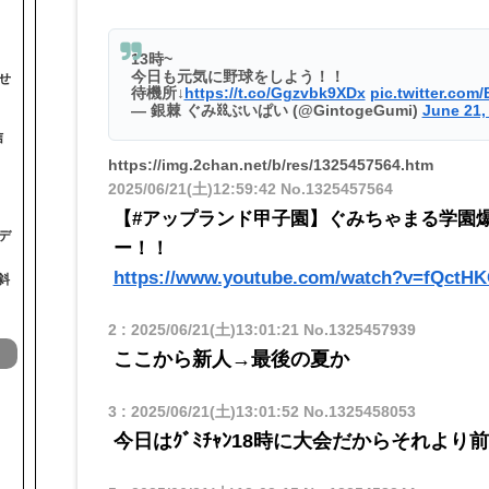
13時~
今日も元気に野球をしよう！！
せ
待機所↓
https://t.co/Ggzvbk9XDx
pic.twitter.com
— 銀棘 ぐみ⛓️ぶいぱい (@GintogeGumi)
June 21,
信
https://img.2chan.net/b/res/1325457564.htm
2025/06/21(土)12:59:42
No.1325457564
【#アップランド甲子園】ぐみちゃまる学園爆進
デ
ー！！
https://www.youtube.com/watch?v=fQctH
斜
2
:
2025/06/21(土)13:01:21
No.1325457939
ここから新人→最後の夏か
3
:
2025/06/21(土)13:01:52
No.1325458053
今日はｸﾞﾐﾁｬﾝ18時に大会だからそれより