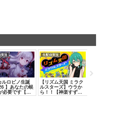
信実況
生配信実況
生配信実況
#カルロピノ生誕
【リズム天国 ミラク
【遊戯王マスター
26 】あなたの蜈
ルスターズ】ウラか
ュエル🔰】人生初⁉
ｦが必要です【カ
ら！！【神楽すず】
戯王に挑戦‼️【カル
・ピノ】
[2026.07.16]
ロ・ピノ】
.07.07]
[2026.07.10]