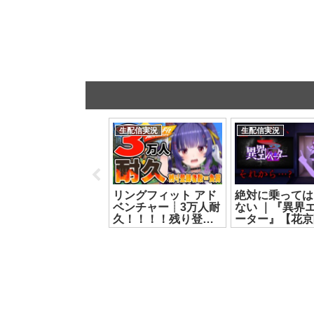
生配信実況
生配信実況
生配信実況
花王公式が贈る恐怖
リングフィット アド
絶対に乗っては
のお掃除｜『しずか
ベンチャー┊3万人耐
ない ｜『異界
なおそうじ』【花京
久！！！！残り登録
ーター』【花京
院ちえり】
者数＝負荷のリング
えり】[2026.07.
2026.07.21]
フィット！！┊ルル
ン・ルルリカ/どっと
ライブ【ルルン・ル
ルリカ】[2026.07.27]