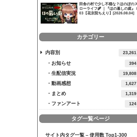
田舎の村で少し不穏な？ほのぼの
ローライフ🌾 ｜『ほの暮しの庭』 
03【花京院ちえり】[2026.08.04]
カテゴリー
内容別
23,261
お知らせ
394
生配信実況
19,808
動画感想
1,627
まとめ
1,319
ファンアート
124
タグ一覧ページ
サイト内タグ一覧 – 使用数 Top1-300