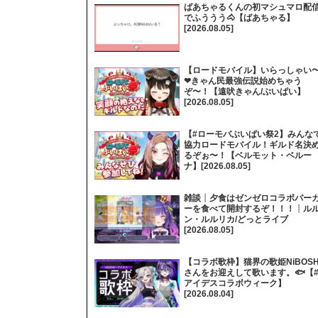
ばあちゃるくんの初マシュマロ配
でふううう🐴【ばあちゃる】
[2026.08.05]
【ロードモバイル】いらっしゃい
❤きゃん民最強伝説始めちゃう
ぞ〜！【遠吠きゃん/ぶいぱい】
[2026.08.05]
【#ローモバぶいぱい祭2】みんな
協力ロードモバイル！ギルド名決
るぞぉ〜！【ベルモット・ベルー
ナ】[2026.08.05]
雑談┊夕食はゼンゼロコラボバー
ーを食べて開封するぞ！！！┊ル
ン・ルルリカ/どっとライブ
[2026.08.05]
【コラボ歌枠】猫界の歌姫NiBOSH
さんをお迎えして歌います。🐟【
アイデスコラボウィーク】
[2026.08.04]