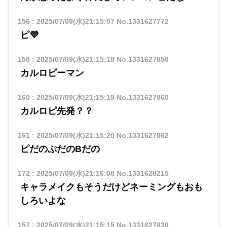
156
:
2025/07/09(水)21:15:07
No.1331627772
ピ💜
158
:
2025/07/09(水)21:15:18
No.1331627850
カルロピーマン
160
:
2025/07/09(水)21:15:19
No.1331627860
カルロピ先発？？
161
:
2025/07/09(水)21:15:20
No.1331627862
ピだのぷだのBだの
172
:
2025/07/09(水)21:16:08
No.1331628215
キャラメイクもそうだけどネーミングもおも
しろいよな
157
:
2025/07/09(水)21:15:15
No.1331627830