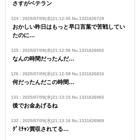
さすがベテラン
124
:
2025/07/09(水)21:12:45
No.1331626729
おかしい昨日はもっと早口言葉で苦戦してい
たのに…
125
:
2025/07/09(水)21:12:56
No.1331626802
なんの時間だったんだ…
126
:
2025/07/09(水)21:12:58
No.1331626816
何だったんだこの時間…
131
:
2025/07/09(水)21:13:15
No.1331626965
後でお金あげるね
132
:
2025/07/09(水)21:13:16
No.1331626969
ｸﾞﾐﾁｬﾝ買収されてる…