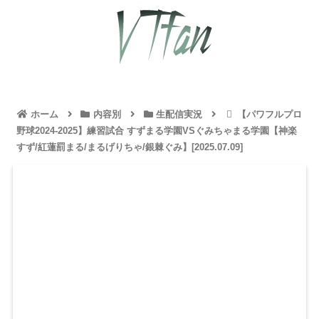
ホーム
内容別
生配信実況
【パワフルプロ
野球2024-2025】練習試合 すずまる学園VSぐみちゃまる学園【神楽
すず/紅蓮罰まる/まるげりちゃ/銀棘ぐみ】[2025.07.09]