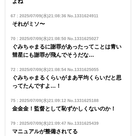
よね
67
:
2025/07/09(水)21:08:36
No.1331624911
それがミソ〜
70
:
2025/07/09(水)21:08:50
No.1331625027
ぐみちゃまるに謝罪があったってことは青い
彗星にも謝罪が飛んでそうだな…
72
:
2025/07/09(水)21:08:54
No.1331625055
ぐみちゃまるくらいがまあ平均くらいだと思
ってたんですよ…！
75
:
2025/07/09(水)21:09:12
No.1331625188
金金金！監督として恥ずかしくないのか！
79
:
2025/07/09(水)21:09:47
No.1331625439
マニュアルが整備されてる