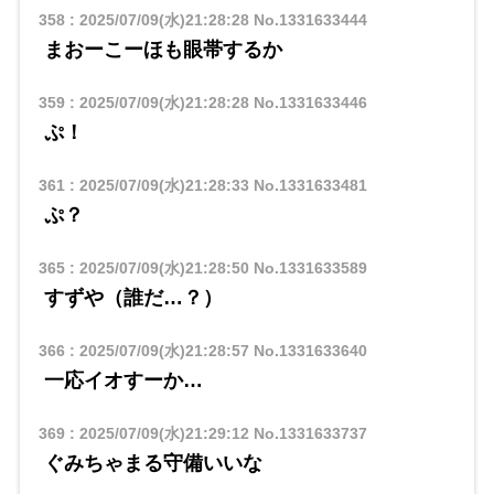
358
:
2025/07/09(水)21:28:28
No.1331633444
まおーこーほも眼帯するか
359
:
2025/07/09(水)21:28:28
No.1331633446
ぷ！
361
:
2025/07/09(水)21:28:33
No.1331633481
ぷ？
365
:
2025/07/09(水)21:28:50
No.1331633589
すずや（誰だ…？）
366
:
2025/07/09(水)21:28:57
No.1331633640
一応イオすーか…
369
:
2025/07/09(水)21:29:12
No.1331633737
ぐみちゃまる守備いいな