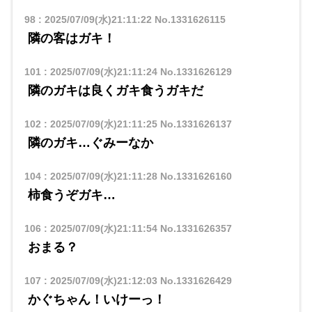
98
:
2025/07/09(水)21:11:22
No.1331626115
隣の客はガキ！
101
:
2025/07/09(水)21:11:24
No.1331626129
隣のガキは良くガキ食うガキだ
102
:
2025/07/09(水)21:11:25
No.1331626137
隣のガキ…ぐみーなか
104
:
2025/07/09(水)21:11:28
No.1331626160
柿食うぞガキ…
106
:
2025/07/09(水)21:11:54
No.1331626357
おまる？
107
:
2025/07/09(水)21:12:03
No.1331626429
かぐちゃん！いけーっ！