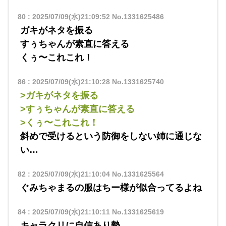
80
:
2025/07/09(水)21:09:52
No.1331625486
ガキがネタを振る
すぅちゃんが素直に答える
くぅ〜これこれ！
86
:
2025/07/09(水)21:10:28
No.1331625740
>ガキがネタを振る
>すぅちゃんが素直に答える
>くぅ〜これこれ！
斜めで受けるという防御をしない姉に通じな
い…
82
:
2025/07/09(水)21:10:04
No.1331625564
ぐみちゃまるの服はちー様が似合ってるよね
84
:
2025/07/09(水)21:10:11
No.1331625619
キャラクリに自信あり勢