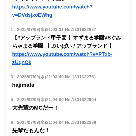
https://www.youtube.com/watch?
v=DVdsjxoEWhg
1
:
2025/07/09(水)21:03:31
No.1331622687
【#アップランド甲子園 】すずまる学園VSぐみ
ちゃまる学園 【 ぶいぱい / アップランド 】
https://www.youtube.com/watch?v=PTxb-
zUqnOk
3
:
2025/07/09(水)21:03:40
No.1331622751
hajimata
5
:
2025/07/09(水)21:04:00
No.1331622904
大先輩のMCだー！
6
:
2025/07/09(水)21:04:04
No.1331622936
先輩だもんな！