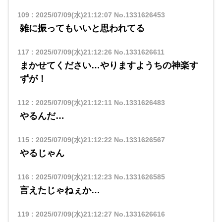
109
:
2025/07/09(水)21:12:07
No.1331626453
雑に振ってもいいと思われてる
117
:
2025/07/09(水)21:12:26
No.1331626611
まかせてください…やりますようちの神楽す
ずが！
112
:
2025/07/09(水)21:12:11
No.1331626483
やるんだ…
115
:
2025/07/09(水)21:12:22
No.1331626567
やるじゃん
116
:
2025/07/09(水)21:12:23
No.1331626585
言えたじゃねぇか…
119
:
2025/07/09(水)21:12:27
No.1331626616