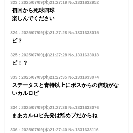
323
:
2025/07/09(水)21:27:19
No.1331632952
初回から死球四球
楽しんでください
324
:
2025/07/09(水)21:27:28
No.1331633015
ピ？
325
:
2025/07/09(水)21:27:28
No.1331633018
ピ！？
333
:
2025/07/09(水)21:27:35
No.1331633074
ステータスと青特以上にボスからの信頼がな
いカルロピ
334
:
2025/07/09(水)21:27:36
No.1331633076
まあカルロピ先発は舐めプだからね
336
:
2025/07/09(水)21:27:40
No.1331633116