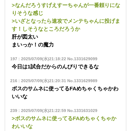
>なんだろうすげえすーちゃんが一番頼りにな
りそうな感じ
>いざとなったら速攻でメンテちゃんに投げま
す！しそうなところだろうか
肝が図太い
まいっか！の魔力
197
:
2025/07/09(水)21:18:22
No.1331629099
今日は1試合だからのんびりできるな
216
:
2025/07/09(水)21:20:31
No.1331629989
ボスのサムネに使ってるFAめちゃくちゃかわ
いいな
239
:
2025/07/09(水)21:22:59
No.1331631029
>ボスのサムネに使ってるFAめちゃくちゃか
わいいな