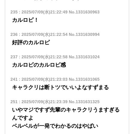
235
:
2025/07/09(水)21:22:49
No.1331630963
カルロピ！
236
:
2025/07/09(水)21:22:54
No.1331630994
好評のカルロピ
237
:
2025/07/09(水)21:22:58
No.1331631024
カルロピのカルロピ感
241
:
2025/07/09(水)21:23:03
No.1331631065
キャラクリは断トツでいいよなすずまる
251
:
2025/07/09(水)21:23:39
No.1331631325
いやマジですず先輩のキャラクリうますぎる
んですよ
ベルベルが一発でわかるのはやばい