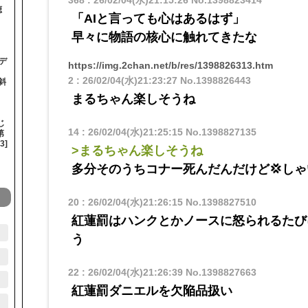
聴
「AIと言っても心はあるはず」
早々に物語の核心に触れてきたな
デ
https://img.2chan.net/b/res/1398826313.htm
2
:
26/02/04(水)21:23:27
No.1398826443
斜
まるちゃん楽しそうね
じ
14
:
26/02/04(水)21:25:15
No.1398827135
第
3]
>まるちゃん楽しそうね
多分そのうちコナー死んだんだけど💢しゃ
20
:
26/02/04(水)21:26:15
No.1398827510
紅蓮罰はハンクとかノースに怒られるたび
う
22
:
26/02/04(水)21:26:39
No.1398827663
紅蓮罰ダニエルを欠陥品扱い