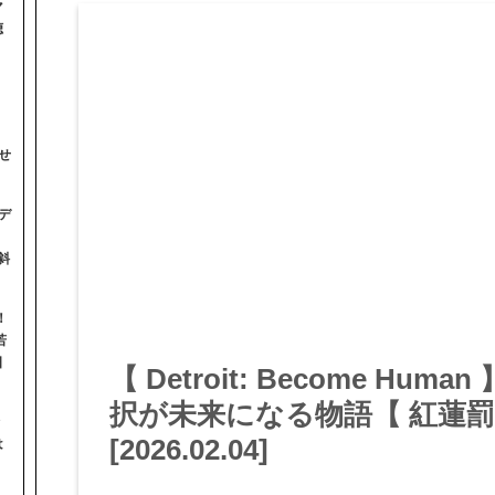
マ
聴
せ
デ
斜
！
若
日
【 Detroit: Become Hu
択が未来になる物語【 紅蓮罰
[2026.02.04]
は
】