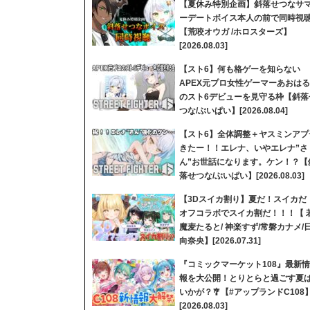
【夏休み特別企画】斜落せつなサ
ーデートボイス本人の前で同時視
【荒咬オウガ /ホロスターズ】
[2026.08.03]
【スト6】何も格ゲーを知らない
APEX元プロ女性ゲーマーあおはる
のスト6デビューを見守る枠【斜落
つな/ぶいぱい】[2026.08.04]
【スト6】全体調整＋ヤスミンアプ
きたー！！エレナ、いやエレナ”さ
ん”お世話になります。ケン！？【
落せつな/ぶいぱい】[2026.08.03]
【3Dスイカ割り】夏だ！スイカだ
オフコラボでスイカ割だ！！！【 
魔麦たると/ 神楽すず/常磐カナメ/
向奈央】[2026.07.31]
『コミックマーケット108』最新情
報を大公開！とりとらと過ごす夏
いかが？🎐【#アップランドC108
[2026.08.03]