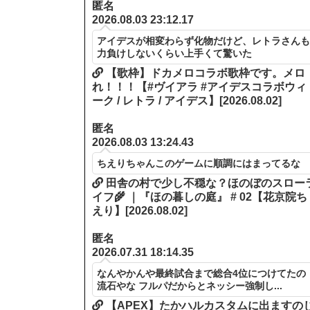
匿名
2026.08.03 23:12.17
アイデスが相変わらず化物だけど、レトラさん
力負けしないくらい上手くて驚いた
【歌枠】ドカメロコラボ歌枠です。メロ
れ！！！【#ヴイアラ #アイデスコラボウィ
ーク / レトラ / アイデス】[2026.08.02]
匿名
2026.08.03 13:24.43
ちえりちゃんこのゲームに順調にはまってるな
田舎の村で少し不穏な？ほのぼのスロー
イフ🌾 ｜『ほの暮しの庭』 # 02【花京院ち
えり】[2026.08.02]
匿名
2026.07.31 18:14.35
なんやかんや最終試合まで総合4位につけてたの
流石やな フルパだからとネッシー強制し...
【APEX】たかハルカスタムに出ますの