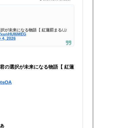
見！君の選択が未来になる物語【 紅蓮罰まる/ぶ
om/xunHUI6MEG
 4, 2026
 完全初見！君の選択が未来になる物語【 紅蓮
6tsOA
ぁ