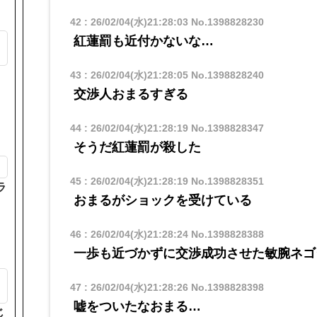
42
:
26/02/04(水)21:28:03
No.1398828230
紅蓮罰も近付かないな…
も
43
:
26/02/04(水)21:28:05
No.1398828240
交渉人おまるすぎる
44
:
26/02/04(水)21:28:19
No.1398828347
そうだ紅蓮罰が殺した
45
:
26/02/04(水)21:28:19
No.1398828351
ラ
おまるがショックを受けている
46
:
26/02/04(水)21:28:24
No.1398828388
一歩も近づかずに交渉成功させた敏腕ネゴ
47
:
26/02/04(水)21:28:26
No.1398828398
嘘をついたなおまる…
じ