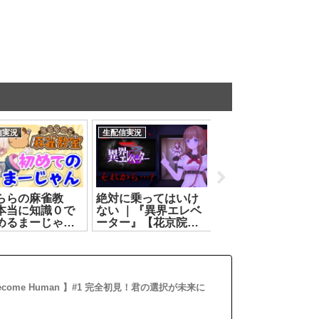
信実況
生配信実況
生配信実況
ららの麻雀教
絶対に乗ってはいけ
【リズム天国 ミラ
本当に知識０で
ない ｜『異界エレベ
ルスターズ】ウラ
めるまーじゃん
ーター』【花京院ち
ら！！【神楽すず
2【どっとライブ
えり】[2026.07.26]
[2026.07.16]
みりり】
.07.24]
t: Become Human 】#1 完全初見！君の選択が未来に