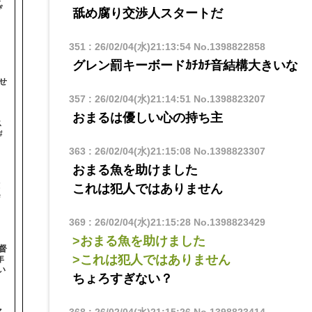
ぴ
舐め腐り交渉人スタートだ
351
:
26/02/04(水)21:13:54
No.1398822858
グレン罰キーボードｶﾁｶﾁ音結構大きいな
せ
357
:
26/02/04(水)21:14:51
No.1398823207
おまるは優しい心の持ち主
ス
#
363
:
26/02/04(水)21:15:08
No.1398823307
おまる魚を助けました
！
これは犯人ではありません
＃
369
:
26/02/04(水)21:15:28
No.1398823429
>おまる魚を助けました
督
>これは犯人ではありません
年
い
ちょろすぎない？
368
:
26/02/04(水)21:15:26
No.1398823414
マ