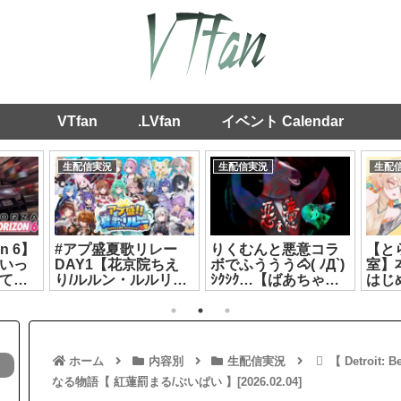
VTfan
.LVfan
イベント Calendar
生配信実況
生配信実況
生配
on 6】
#アプ盛夏歌リレー
りくむんと悪意コラ
【と
いっ
DAY1【花京院ちえ
ボでふううう🐴( ﾉД`)
室】
てき
り/ルルン・ルルリカ/
ｼｸｼｸ…【ばあちゃる/
はじ
ライブ
秘間慈ぱね/銀棘ぐみ/
リクム】[2026.07.26]
❤#
】
花百合ちゅみ】
七星
[2026.07.19]
[2026
ホーム
内容別
生配信実況
【 Detroi
なる物語【 紅蓮罰まる/ぶいぱい 】[2026.02.04]