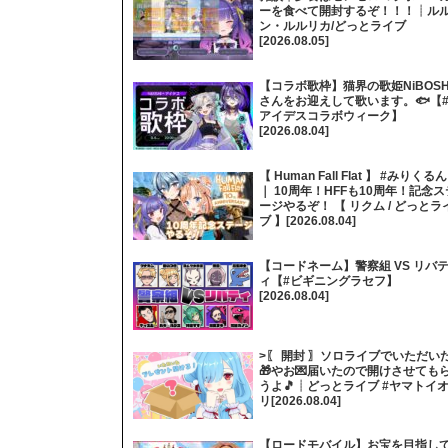
ーを食べて開封するぞ！！！┊ル
ン・ルルリカ/どっとライブ
[2026.08.05]
【コラボ歌枠】猫界の歌姫NiBOSH
さんをお迎えして歌います。🐟【
アイデスコラボウィーク】
[2026.08.04]
【 Human Fall Flat 】 #みりくるん
｜ 10周年！HFFも10周年！記念ス
ージやるぞ！ 【 リクム / どっとラ
ブ 】[2026.08.04]
【コードネーム】警察組 VS リバ
ィ【#ビギニングラセフ】
[2026.08.04]
>〖 開封 〗ソロライブでいただい
🎁やお💌届いたので開けさせても
うよ🎵┊どっとライブ #ヤマトイ
リ[2026.08.04]
【ロードモバイル】お宝を目指し