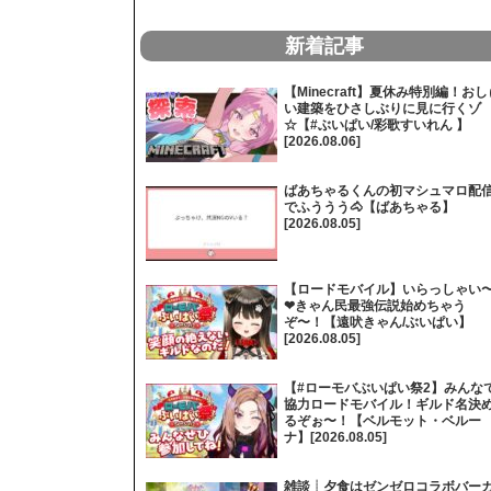
新着記事
【Minecraft】夏休み特別編！おし
い建築をひさしぶりに見に行くゾ
☆【#ぶいぱい/彩歌すいれん 】
[2026.08.06]
ばあちゃるくんの初マシュマロ配
でふううう🐴【ばあちゃる】
[2026.08.05]
【ロードモバイル】いらっしゃい
❤きゃん民最強伝説始めちゃう
ぞ〜！【遠吠きゃん/ぶいぱい】
[2026.08.05]
【#ローモバぶいぱい祭2】みんな
協力ロードモバイル！ギルド名決
るぞぉ〜！【ベルモット・ベルー
ナ】[2026.08.05]
雑談┊夕食はゼンゼロコラボバー