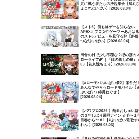
共に戦う者たちの決起集会【烏丸
ょこ/#ぶいぱい】[2026.08.04]
【スト6】何も格ゲーを知らない
APEX元プロ女性ゲーマーあおはる
のスト6デビューを見守る枠【斜落
つな/ぶいぱい】[2026.08.04]
田舎の村で少し不穏な？ほのぼの
ローライフ🌾 ｜『ほの暮しの庭』 
03【花京院ちえり】[2026.08.04]
【#ローモバぶいぱい祭2】案件だ
みんなでやろうロードモバイル【
ぶいぱい / 綿貫ねぐせ 】
[2026.08.04]
【パワプロ2026 】熱血おしゅい監
の３年しばり栄冠ナイン ☆彡〜１
目春から〜＃1【#ぶいぱい/彩歌す
れん 】[2026.08.03]
【夏休み特別企画】斜落せつなサ