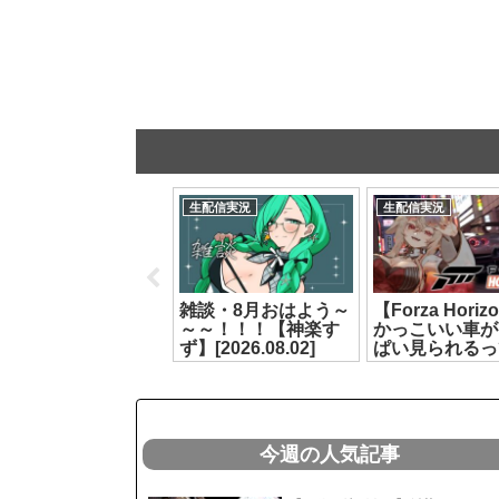
生配信実況
生配信実況
生配信実況
#アプランロル部 第2
雑談・8月おはよう～
【Forza Horiz
回LoLコラボ【もこ
～～！！！【神楽す
かっこいい車が
田めめめ/遠吠きゃん/
ず】[2026.08.02]
ぱい見られるっ
綿貫ねぐせ/彩歌すい
いて‼️【どっと
ん】[2026.08.02]
/ もこ田めめめ
[2026.07.07]
今週の人気記事