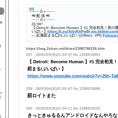
┈┈ ☪︎⋆ ┈┈
📢 配 信 📢
┈┈ ☪︎⋆ ┈┈
ゅ
21:00~
【 Detroit: Become Human 】#1 完全初
いぱい 】
https://t.co/XdsjKhPwBi
pic.twitter.c
— 紅蓮罰まる⭕@ぶいぱい (@Maru_VPI)
February
信
https://img.2chan.net/b/res/1398796226.htm
257
:
26/02/04(水)21:03:47
No.1398818981
【 Detroit: Become Human 】#1
罰まる/ぶいぱい 】
〜
https://www.youtube.com/watch?v=20n-Ta
258
:
26/02/04(水)21:03:47
No.1398818986
で
罰ロイトまた
め
260
:
26/02/04(水)21:04:11
No.1398819152
きっときゅるるんアンドロイドなんやろな
ガ