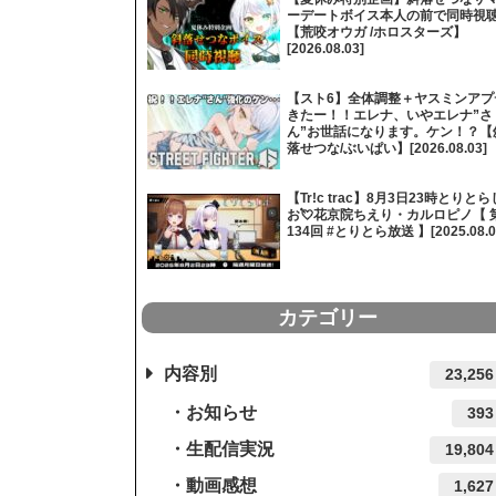
ーデートボイス本人の前で同時視
【荒咬オウガ /ホロスターズ】
[2026.08.03]
【スト6】全体調整＋ヤスミンアプ
きたー！！エレナ、いやエレナ”さ
ん”お世話になります。ケン！？【
落せつな/ぶいぱい】[2026.08.03]
【Tr!c trac】8月3日23時とりとら
お💘花京院ちえり・カルロピノ【 
134回 #とりとら放送 】[2025.08.0
カテゴリー
内容別
23,256
お知らせ
393
生配信実況
19,804
動画感想
1,627