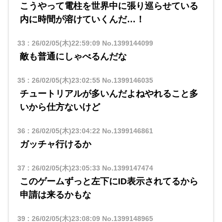
こうやって電柱を世界中に張り巡らせている
内に時間が溶けていくんだ…！
33
:
26/02/05(木)22:59:09
No.1399144099
敵も普通にしゃべるんだな
35
:
26/02/05(木)23:02:55
No.1399146035
チュートリアルが多いんだよねやれること多
いから仕方ないけど
36
:
26/02/05(木)23:04:22
No.1399146861
ガッチャ行けるか
37
:
26/02/05(木)23:05:33
No.1399147474
このゲームずっと左下にID表示されてるから
申請は来るかもな
39
:
26/02/05(木)23:08:09
No.1399148965