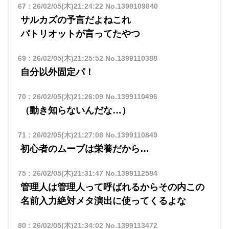
67
:
26/02/05(木)21:24:22
No.1399109840
サルカズの予言だよねこれ
パトリオットが言ってたやつ
69
:
26/02/05(木)21:25:52
No.1399110388
自分以外固定パ！
70
:
26/02/05(木)21:26:09
No.1399110496
（動き知らないんだな…）
71
:
26/02/05(木)21:27:08
No.1399110849
初心者のムーブは栄養だから…
75
:
26/02/05(木)21:31:47
No.1399112584
管理人は管理人って呼ばれるからその内この
名前入力絶対メタ演出に使ってくるよな
80
:
26/02/05(木)21:34:02
No.1399113472