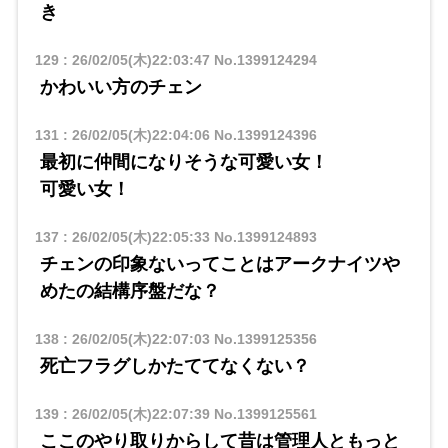
き
129
:
26/02/05(木)22:03:47
No.1399124294
かわいい方のチェン
131
:
26/02/05(木)22:04:06
No.1399124396
最初に仲間になりそうな可愛い女！
可愛い女！
137
:
26/02/05(木)22:05:33
No.1399124893
チェンの印象ないってことはアークナイツや
めたの結構序盤だな？
138
:
26/02/05(木)22:07:03
No.1399125356
死亡フラグしかたててなくない？
139
:
26/02/05(木)22:07:39
No.1399125561
ここのやり取りからして昔は管理人ともっと