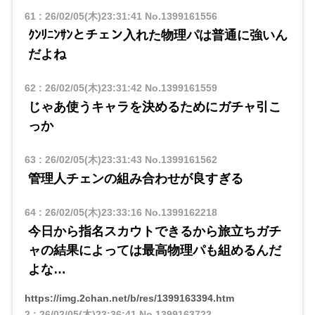
61
:
26/02/05(木)23:31:41
No.1399161556
ｸﾝﾘﾆﾝｻﾝとチェン入れた物理パは普通に強いん
だよね
62
:
26/02/05(木)23:31:42
No.1399161559
じゃあ使うキャラを決めるためにガチャ引こ
っか
63
:
26/02/05(木)23:31:43
No.1399161562
管理人チェンの組み合わせが良すぎる
64
:
26/02/05(木)23:33:16
No.1399162218
今日から指名スカウトできるから旅立ちガチ
ャの結果によっては最高物理パも組めるんだ
よな…
https://img.2chan.net/b/res/1399163394.htm
2
:
26/02/05(木)23:36:41
No.1399163722