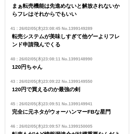
まぁ転売機能は先進めないと解放されないか
らフレはそれからでもいい
41
:
26/02/05(木)23:08:45
No.1399149289
転売システムが美味しすぎて他ゲーよりフレ
ンド申請飛んでくる
40
:
26/02/05(木)23:08:11
No.1399148990
120円ちゃん
43
:
26/02/05(木)23:09:22
No.1399149550
120円で買えるのか最強の剣
45
:
26/02/05(木)23:09:51
No.1399149941
完全に元ネタがウォーハンマーFBな星門
46
:
26/02/05(木)23:09:57
No.1399150005