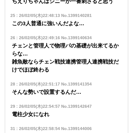
ちえりちゃんはジニーが一番刺さると思う
25
:
26/02/05(木)22:48:13
No.1399140281
この3人普通に強いんだよな…
26
:
26/02/05(木)22:49:16
No.1399140634
チェンと管理人で物理パの基礎が出来てるか
らな…
雑魚敵ならチェン戦技連携管理人連携戦技だ
けでほぼ終わる
28
:
26/02/05(木)22:51:17
No.1399141354
そんな勢いで設置するんだ…
29
:
26/02/05(木)22:54:57
No.1399142647
電柱少女になれ
31
:
26/02/05(木)22:58:54
No.1399144006