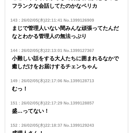
フランクな会話してたのかなペリカ
143
:
26/02/05(木)22:11:41
No.1399126909
まじで管理人いない間みんな頑張ってたんだ
なとわかる管理人の無法っぷり
144
:
26/02/05(木)22:13:01
No.1399127367
小難しい話をする大人たちに囲まれるなかで
癒しだけをお届けするチェンちゃん
149
:
26/02/05(木)22:17:06
No.1399128713
むっ！
151
:
26/02/05(木)22:17:29
No.1399128857
盛…ってない！
152
:
26/02/05(木)22:18:37
No.1399129243