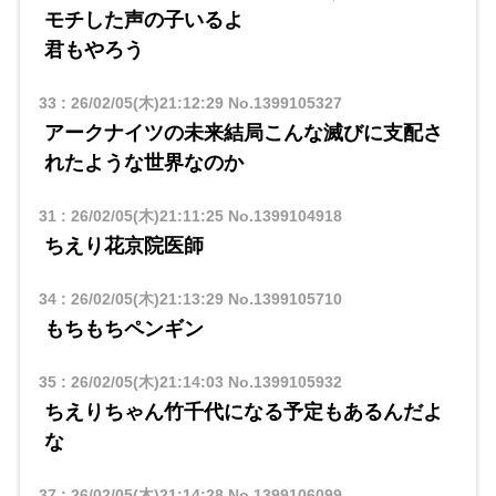
モチした声の子いるよ
君もやろう
33
:
26/02/05(木)21:12:29
No.1399105327
アークナイツの未来結局こんな滅びに支配さ
れたような世界なのか
31
:
26/02/05(木)21:11:25
No.1399104918
ちえり花京院医師
34
:
26/02/05(木)21:13:29
No.1399105710
もちもちペンギン
35
:
26/02/05(木)21:14:03
No.1399105932
ちえりちゃん竹千代になる予定もあるんだよ
な
37
:
26/02/05(木)21:14:28
No.1399106099