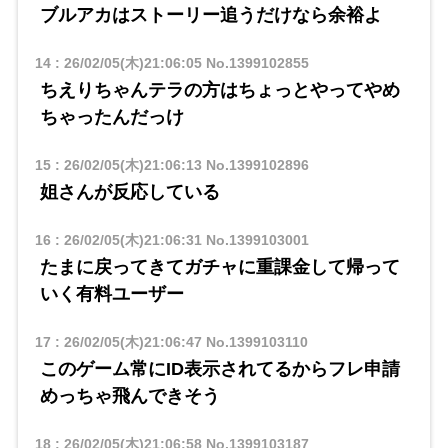
ブルアカはストーリー追うだけなら余裕よ
14
:
26/02/05(木)21:06:05
No.1399102855
ちえりちゃんテラの方はちょっとやってやめ
ちゃったんだっけ
15
:
26/02/05(木)21:06:13
No.1399102896
姐さんが反応している
16
:
26/02/05(木)21:06:31
No.1399103001
たまに戻ってきてガチャに重課金して帰って
いく有料ユーザー
17
:
26/02/05(木)21:06:47
No.1399103110
このゲーム常にID表示されてるからフレ申請
めっちゃ飛んできそう
18
:
26/02/05(木)21:06:58
No.1399103187