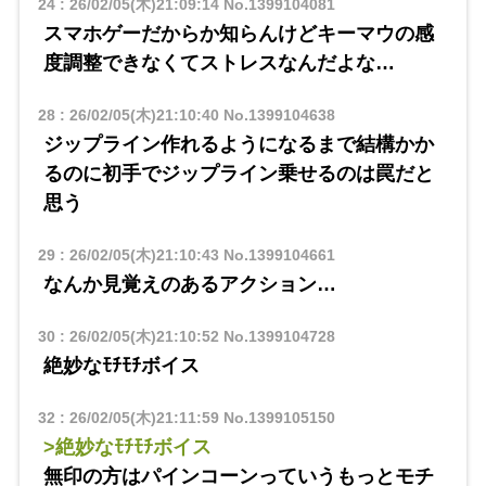
24
:
26/02/05(木)21:09:14
No.1399104081
スマホゲーだからか知らんけどキーマウの感
度調整できなくてストレスなんだよな…
28
:
26/02/05(木)21:10:40
No.1399104638
ジップライン作れるようになるまで結構かか
るのに初手でジップライン乗せるのは罠だと
思う
29
:
26/02/05(木)21:10:43
No.1399104661
なんか見覚えのあるアクション…
30
:
26/02/05(木)21:10:52
No.1399104728
絶妙なﾓﾁﾓﾁボイス
32
:
26/02/05(木)21:11:59
No.1399105150
>絶妙なﾓﾁﾓﾁボイス
無印の方はパインコーンっていうもっとモチ