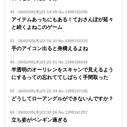
49
:
26/02/05(木)23:14:09
No.1399152250
アイテムあっちにもある！ておさんぽが延々
と続くよねこのゲーム
51
:
26/02/05(木)23:16:20
No.1399153335
手のアイコン出ると身構えるよね
54
:
26/02/05(木)23:22:01
No.1399156849
半透明のオーリレンをスキャンで見えるよう
にするっての忘れててしばらく手間取った
55
:
26/02/05(木)23:22:34
No.1399157136
どうしてローアングルができないんですか？
60
:
26/02/05(木)23:30:56
No.1399161257
立ち姿がペンギン過ぎる