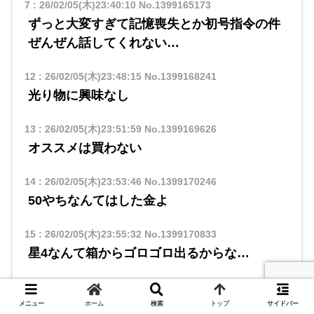
7
:
26/02/05(木)23:40:10
No.1399165173
ずっと大変すぎて記憶喪失とか初号指令の件
ぜんぜん話してくれない…
12
:
26/02/05(木)23:48:15
No.1399168241
光り物に興味なし
13
:
26/02/05(木)23:51:59
No.1399169626
オススメは買わない
14
:
26/02/05(木)23:53:46
No.1399170246
50やちなんてはした金よ
15
:
26/02/05(木)23:55:32
No.1399170833
星4なんて箱からゴロゴロ出るからな…
16
:
26/02/05(木)23:58:33
No.1399171892
星3武器地味に貴重なんだよな…
メニュー
ホーム
検索
トップ
サイドバー