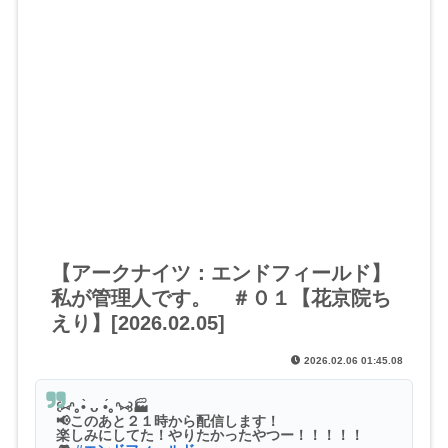
【アークナイツ：エンドフィールド】
私が管理人です。 ＃０１【花京院ち
えり】[2026.02.05]
2026.02.06 01:45.08
꒰⑅ᐢ｡•̀ ᴗ •́｡ᐢ⑅꒱🏭
📢このあと２１時から配信します！
楽しみにしてた！やりたかったやつー！！！！！