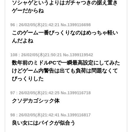
ソシャゲというよりはガチャつきの据え置き
ゲーだからね
96
:
26/02/05(木)21:42:21
No.1399116698
このゲーム一番びっくりなのはめっちゃ軽い
んだよね
108
:
26/02/05(木)21:50:21
No.1399119542
数年前のミドルPCで一瞬最高設定にしてみた
けどゲーム内警告は出ても負荷は問題なくて
びっくりした
97
:
26/02/05(木)21:42:25
No.1399116718
クソデカゴシック体
98
:
26/02/05(木)21:42:41
No.1399116817
良い女にはバイクが似合う