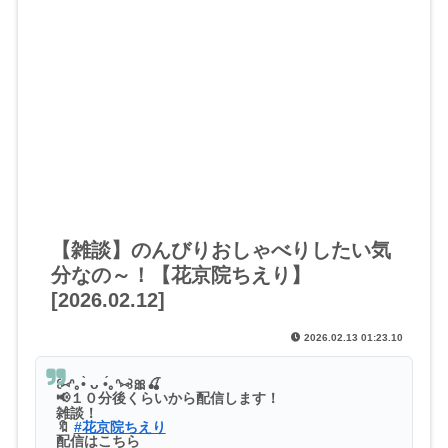
【雑談】のんびりおしゃべりしたい気
分なの～！【花京院ちえり】
[2026.02.12]
2026.02.13 01:23.10
꒰⑅ᐢ｡•̀ ᴗ •́｡ᐢ⑅꒱🎀🍒
📢１０分後くらいから配信します！
雑談！
🔖
#花京院ちえり
配信はこちら