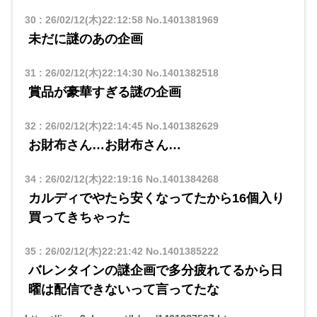
30
:
26/02/12(木)22:12:58
No.1401381969
未だに謎のあの企画
31
:
26/02/12(木)22:14:30
No.1401382518
賞品が豪華すぎる謎の企画
32
:
26/02/12(木)22:14:45
No.1401382629
お財布さん…お財布さん…
34
:
26/02/12(木)22:19:16
No.1401384268
カルディでやたら安くなってたから16個入り
買ってきちゃった
35
:
26/02/12(木)22:21:42
No.1401385222
バレンタインの謎企画で多分疲れてるから日
曜は配信できないって言ってたな