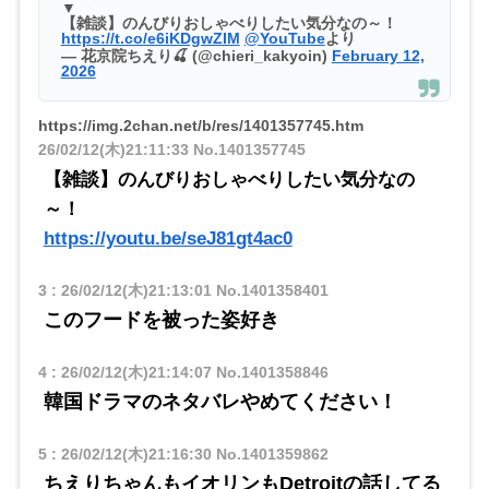
▼
【雑談】のんびりおしゃべりしたい気分なの～！
https://t.co/e6iKDgwZIM
@YouTube
より
— 花京院ちえり🍒 (@chieri_kakyoin)
February 12,
2026
https://img.2chan.net/b/res/1401357745.htm
26/02/12(木)21:11:33
No.1401357745
【雑談】のんびりおしゃべりしたい気分なの
～！
https://youtu.be/seJ81gt4ac0
3
:
26/02/12(木)21:13:01
No.1401358401
このフードを被った姿好き
4
:
26/02/12(木)21:14:07
No.1401358846
韓国ドラマのネタバレやめてください！
5
:
26/02/12(木)21:16:30
No.1401359862
ちえりちゃんもイオリンもDetroitの話してる