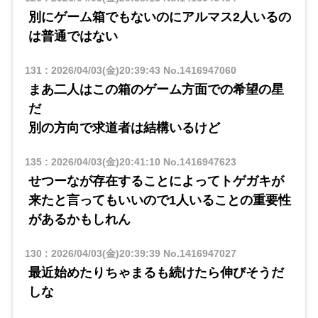
別にゲーム箱でもないのにアルマス2人いるの
は普通ではない
131
:
2026/04/03(金)20:39:43
No.1416947060
まあ二人はこの箱のゲーム方面での希望の星
だ
別の方向で求道者は結構いるけど
135
:
2026/04/03(金)20:41:10
No.1416947623
せつーなが存在することによってトゲガキが
来たと言ってもいいので1人いることの重要性
があるかもしれん
130
:
2026/04/03(金)20:39:39
No.1416947027
最近始めたりちゃまるも続けたら伸びそうだ
しな