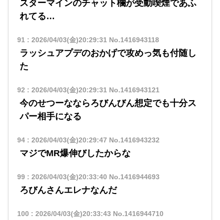
スターマインのチャット欄が受動喫煙であふ
れてる…
91
:
2026/04/03(金)20:29:31
No.1416943118
ラッシュアプデのおかげで攻めっ気も付随し
た
92
:
2026/04/03(金)20:29:31
No.1416943121
今のせつーなならろびんびん想定でも十分ス
パー相手になる
94
:
2026/04/03(金)20:29:47
No.1416943232
マジでMR爆伸びしたからな
99
:
2026/04/03(金)20:33:40
No.1416944693
ろびんさんエレナなんだ
100
:
2026/04/03(金)20:33:43
No.1416944710