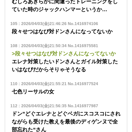
むしろあきらかに間違ったトレーニングをし
ていた時のジャックハンマーというか…
105
:
2026/04/03(金)21:46:26
No.1416974106
段々せつはなび対ドンさんになってないか
108
:
2026/04/03(金)21:50:34
No.1416975581
>段々せつはなび対ドンさんになってないか
エレナ対策したいドンさんとガイル対策した
いはなびだからそりゃそうなる
110
:
2026/04/03(金)21:55:21
No.1416977524
七色リーサルの女
112
:
2026/04/03(金)21:56:35
No.1416977987
ドン”どぐエレナとどぐベガにスコスコにされ
ながらも受けた教えを最後のディゲンヌで全
部忘れた”さん