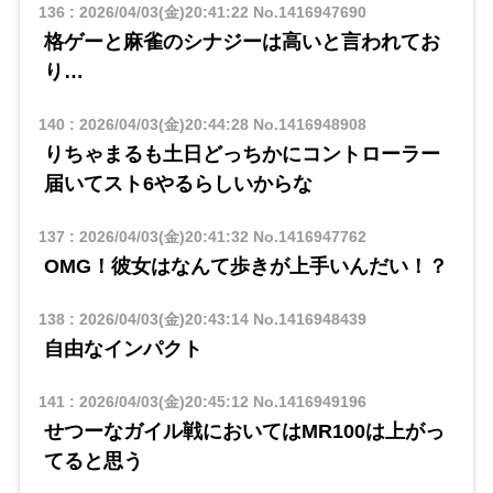
136
:
2026/04/03(金)20:41:22
No.1416947690
格ゲーと麻雀のシナジーは高いと言われてお
り…
140
:
2026/04/03(金)20:44:28
No.1416948908
りちゃまるも土日どっちかにコントローラー
届いてスト6やるらしいからな
137
:
2026/04/03(金)20:41:32
No.1416947762
OMG！彼女はなんて歩きが上手いんだい！？
138
:
2026/04/03(金)20:43:14
No.1416948439
自由なインパクト
141
:
2026/04/03(金)20:45:12
No.1416949196
せつーなガイル戦においてはMR100は上がっ
てると思う