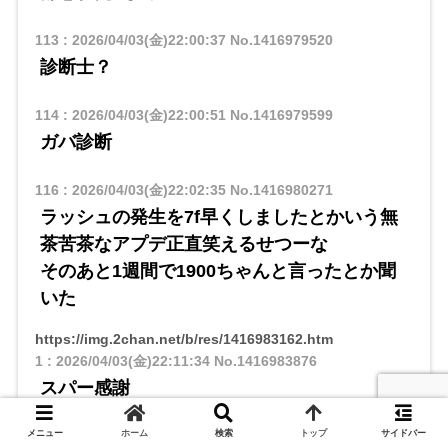
113
:
2026/04/03(金)22:00:37
No.1416979520
診断士？
114
:
2026/04/03(金)22:00:51
No.1416979599
ガバ診断
116
:
2026/04/03(金)22:02:35
No.1416980271
ラッシュの発生を7f早くしましたとかいう無
茶苦茶なアプデ正直笑えるせつーな
そのあと1週間で1900ちゃんと言ったとか聞
いた
https://img.2chan.net/b/res/1416983162.htm
1
:
2026/04/03(金)22:11:34
No.1416983876
スパー感謝
メニュー
ホーム
検索
トップ
サイドバー
4
:
2026/04/03(金)22:13:28
No.1416984555