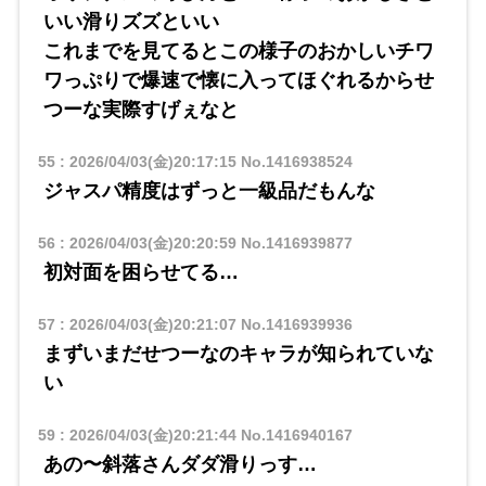
いい滑りズズといい
これまでを見てるとこの様子のおかしいチワ
ワっぷりで爆速で懐に入ってほぐれるからせ
つーな実際すげぇなと
55
:
2026/04/03(金)20:17:15
No.1416938524
ジャスパ精度はずっと一級品だもんな
56
:
2026/04/03(金)20:20:59
No.1416939877
初対面を困らせてる…
57
:
2026/04/03(金)20:21:07
No.1416939936
まずいまだせつーなのキャラが知られていな
い
59
:
2026/04/03(金)20:21:44
No.1416940167
あの〜斜落さんダダ滑りっす…