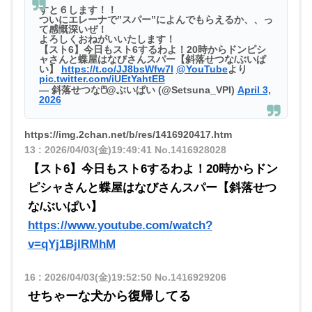
すと６します！！
ついにエレーナで”スパー”によんでもらえるか、、っ
て感慨深いぜ！
よろしくおねがいいたします！
【スト6】今日もスト6するわよ！20時からドンピシ
ャさんと蝶屋はなびさんスパー【斜落せつな/ぶいぱ
い】
https://t.co/JJ8bsWfw7l
@YouTube
より
pic.twitter.com/iUEtYahtEB
— 斜落せつな🖱@ぶいぱい (@Setsuna_VPI)
April 3,
2026
https://img.2chan.net/b/res/1416920417.htm
13
:
2026/04/03(金)19:49:41
No.1416928028
【スト6】今日もスト6するわよ！20時からドン
ピシャさんと蝶屋はなびさんスパー【斜落せつ
な/ぶいぱい】
https://www.youtube.com/watch?
v=qYj1BjIRMhM
16
:
2026/04/03(金)19:52:50
No.1416929206
せちゃーな犬から復帰してる