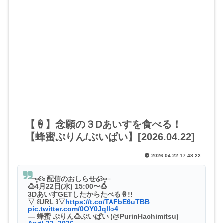
【🍦】念願の３Dあいすを食べる！
【蜂蜜ぷりん/ぶいぱい】[2026.04.22]
2026.04.22 17:48.22
┈⑅̥꒰ঌ 配信のおしらせ໒꒱⑅̥┈
🍮4月22日(水) 15:00〜🍮
3DあいすGETしたからたべる🍦!!
▽ ꒰URL ꒱▽
https://t.co/TAFbE6uTBB
pic.twitter.com/0OY0Jqllo4
— 蜂蜜 ぷりん🍮ぶいぱい (@PurinHachimitsu)