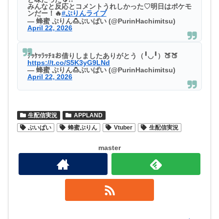
みんなと反応とコメントうれしかった♡明日はポケモ
ンだー！🔥
#ぷりんライブ
— 蜂蜜 ぷりん🍮ぶいぱい (@PurinHachimitsu)
April 22, 2026
ﾁｯｹｯﾗｯﾁｮお借りしましたありがとう（╹◡╹）🍑🍑
https://t.co/S5K3yG9LNd
— 蜂蜜 ぷりん🍮ぶいぱい (@PurinHachimitsu)
April 22, 2026
生配信実況
APPLAND
ぶいぱい
蜂蜜ぷりん
Vtuber
生配信実況
master