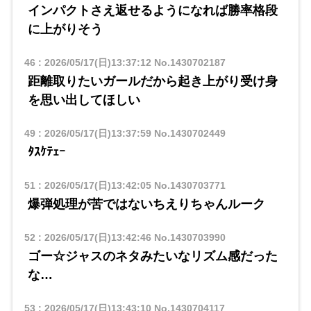
インパクトさえ返せるようになれば勝率格段
に上がりそう
46
:
2026/05/17(日)13:37:12
No.1430702187
距離取りたいガールだから起き上がり受け身
を思い出してほしい
49
:
2026/05/17(日)13:37:59
No.1430702449
ﾀｽｹﾃｪｰ
51
:
2026/05/17(日)13:42:05
No.1430703771
爆弾処理が苦ではないちえりちゃんルーク
52
:
2026/05/17(日)13:42:46
No.1430703990
ゴー☆ジャスのネタみたいなリズム感だった
な…
53
:
2026/05/17(日)13:43:10
No.1430704117