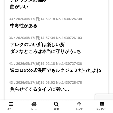
アレックスの強み
曲がいい
33
:
2026/05/17(日)14:56:18
No.1430725739
中毒性がある
36
:
2026/05/17(日)14:57:34
No.1430726103
アレクのいい所は楽しい所
ダメなところは本当に守りがう○ち
41
:
2026/05/17(日)15:02:18
No.1430727436
週コロの公式漫画でもルクジェミだったよね
43
:
2026/05/17(日)15:06:02
No.1430728478
焦らせてくるタイプに弱い…
44
:
2026/05/17(日)15:08:05
No.1430729090
距離をとる癖を逆手に取られたな
メニュー
ホーム
検索
トップ
サイドバー