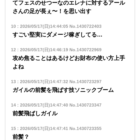
てフェスのせつーなのエレナに対するアール
さんの足が長ぇ〜！を思い出す
10
:
2026/05/17(日)14:44:05
No.1430722403
すごい堅実にダメージ稼ぎしてる…
12
:
2026/05/17(日)14:46:19
No.1430722969
攻め焦ることはあるけどお財布の使い方上手
よね
13
:
2026/05/17(日)14:47:32
No.1430723297
ガイルの前髪を飛ばす技ソニックブーム
14
:
2026/05/17(日)14:47:40
No.1430723347
前髪飛ばしガイル
15
:
2026/05/17(日)14:47:41
No.1430723355
前髪？