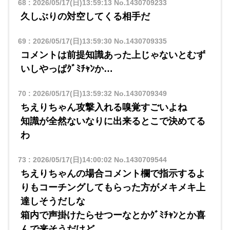
68
:
2026/05/17(日)13:59:13
No.1430709233
久しぶりの対空してくる相手だ
69
:
2026/05/17(日)13:59:30
No.1430709335
コメントは前提知識あった上じゃないとむず
いしやっぱｸﾞﾐﾁｬﾝか…
70
:
2026/05/17(日)13:59:32
No.1430709349
ちえりちゃん攻撃入れる嗅覚すごいよね
知識が全然ないなりに出来るとこで決めてる
わ
73
:
2026/05/17(日)14:00:02
No.1430709544
ちえりちゃんの場合コメント欄で指示するよ
りもコーチングしてもらった方がメキメキ上
達しそうだしな
箱内で声掛けたらせつーなとかｸﾞﾐﾁｬﾝとか喜
んで来そうだけど