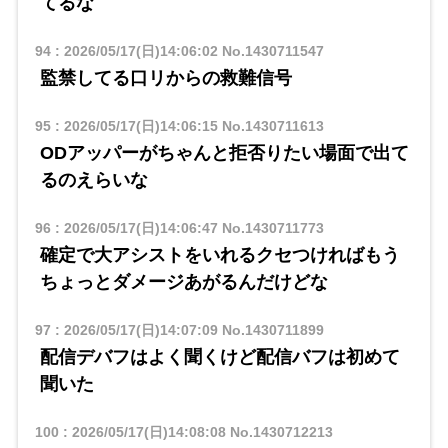
てるな
94
:
2026/05/17(日)14:06:02
No.1430711547
監禁してる口リからの救難信号
95
:
2026/05/17(日)14:06:15
No.1430711613
ODアッパーがちゃんと拒否りたい場面で出て
るのえらいな
96
:
2026/05/17(日)14:06:47
No.1430711773
確定で大アシストをいれるクセつければもう
ちょっとダメージあがるんだけどな
97
:
2026/05/17(日)14:07:09
No.1430711899
配信デバフはよく聞くけど配信バフは初めて
聞いた
100
:
2026/05/17(日)14:08:08
No.1430712213