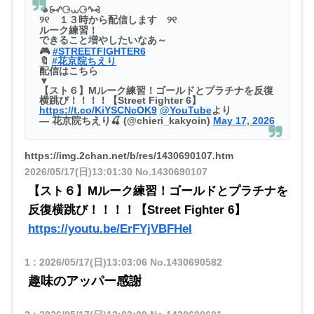
👊꒰⑅ᐢ⚆⩊⚆ᐢ⑅꒱
୨୧ １３時から配信します ୨୧
ルーク練習！
できること増やしたいなあ～
🎮
#STREETFIGHTER6
🔖
#花京院ちえり
配信はこちら
▼
【スト６】Mルーク練習！ゴールドとプラチナを反復
横跳び！！！！【Street Fighter 6】
https://t.co/KiYSCNcOK9
@YouTube
より
— 花京院ちえり🍒 (@chieri_kakyoin)
May 17, 2026
https://img.2chan.net/b/res/1430690107.htm
2026/05/17(日)13:01:30
No.1430690107
【スト６】Mルーク練習！ゴールドとプラチナを
反復横跳び！！！！【Street Fighter 6】
https://youtu.be/ErFYjVBFHeI
1
:
2026/05/17(日)13:03:06
No.1430690582
趣味のアッパー感謝