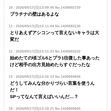
10
:
2026/05/17(日)13:09:45
No.1430692720
プラチナの壁はあるよな
11
:
2026/05/17(日)13:11:04
No.1430693130
とりあえずアシコンって言えないキャラは大
変だ
12
:
2026/05/17(日)13:11:23
No.1430693232
始めたての頃ゴル5とプラ1往復した事あった
けど相手の出方見始めたらすぐだったな
13
:
2026/05/17(日)13:16:13
No.1430694836
どうしてみんな分かりづらい言葉を使うん
だ！
SPってなんて言えばいいんだ…？
18
:
2026/05/17(日)13:18:21
No.1430695605