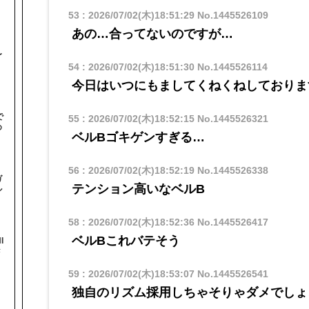
53
:
2026/07/02(木)18:51:29
No.1445526109
あの…合ってないのですが…
〜
54
:
2026/07/02(木)18:51:30
No.1445526114
今日はいつにもましてくねくねしておりま
で
55
:
2026/07/02(木)18:52:15
No.1445526321
め
ベルBゴキゲンすぎる…
56
:
2026/07/02(木)18:52:19
No.1445526338
ガ
テンション高いなベルB
ル
58
:
2026/07/02(木)18:52:36
No.1445526417
ベルBこれバテそう
I
#
59
:
2026/07/02(木)18:53:07
No.1445526541
独自のリズム採用しちゃそりゃダメでしょ