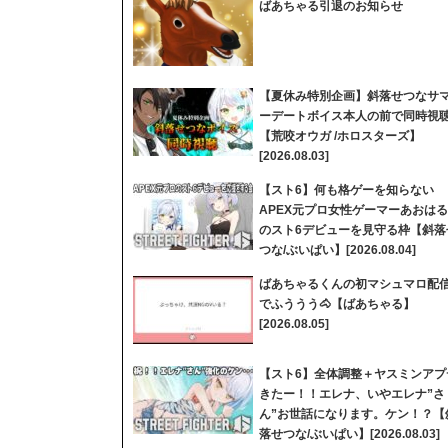
ばあちゃる引退のお知らせ
【夏休み特別企画】斜落せつなサ
ーデートボイス本人の前で同時視
【荒咬オウガ /ホロスターズ】
[2026.08.03]
【スト6】何も格ゲーを知らない
APEX元プロ女性ゲーマーあおはる
のスト6デビューを見守る枠【斜落
つな/ぶいぱい】[2026.08.04]
ばあちゃるくんの初マシュマロ配
でふううう🐴【ばあちゃる】
[2026.08.05]
【スト6】全体調整＋ヤスミンアプ
きたー！！エレナ、いやエレナ”さ
ん”お世話になります。ケン！？【
落せつな/ぶいぱい】[2026.08.03]