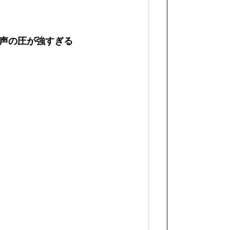
声の圧が強すぎる