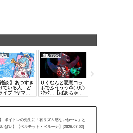
信実況
生配信実況
生配信実況
お雑談 〗あつすぎ
りくむんと悪意コラ
打って応援！VTube
けている人┊ど
ボでふううう🐴( ﾉД`)
チーム対抗出玉バ
ライブ #ヤマト
ｼｸｼｸ…【ばあちゃる/
ル チーム「ペカ部
2026.07.23]
リクム】[2026.07.26]
【七星みりり/ルル
ン・ルルリカ/斜落
つな/紅蓮罰まる】
[2026.08.07]
】 ボイトレの先生に「君リズム感ないね〜ｗ」と
い】【ベルモット・ベルーナ】[2026.07.02]